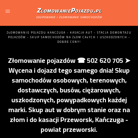
ZlomowaniePojazdu.pl
skupowanie i złomowanie samochodów
ZŁOMOWANIE POJAZDU KAŃCZUGA - KASACJA AUT - STACJA DEMONTAŻU
POJAZDÓW - SKUP SAMOCHODÓW NA ZŁOM CAŁYCH I USZKODZONYCH -
DOBRE CENY!
Złomowanie pojazdów ☎ 502 620 705 ➤
Wycena i dojazd tego samego dnia! Skup
samochodów osobowych, terenowych,
dostawczych, busów, ciężarowych,
uszkodzonych, powypadkowych każdej
marki. Skup aut w dobrym stanie oraz na
złom i do kasacji Przeworsk, Kańczuga -
powiat przeworski.