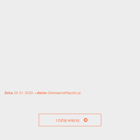
Data:
29. 01. 2020r. •
Autor:
ZlomowaniePojazdu.pl
czytaj więcej