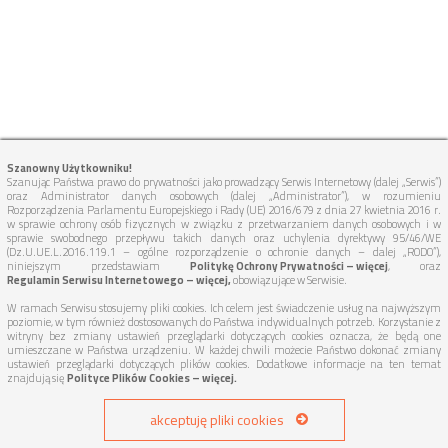
Szanowny Użytkowniku!
Szanując Państwa prawo do prywatności jako prowadzący Serwis Internetowy (dalej „Serwis”)
oraz Administrator danych osobowych (dalej „Administrator”), w rozumieniu
Rozporządzenia Parlamentu Europejskiego i Rady (UE) 2016/679 z dnia 27 kwietnia 2016 r.
w sprawie ochrony osób fizycznych w związku z przetwarzaniem danych osobowych i w
sprawie swobodnego przepływu takich danych oraz uchylenia dyrektywy 95/46/WE
(Dz.U.UE.L.2016.119.1 – ogólne rozporządzenie o ochronie danych – dalej „RODO”),
niniejszym przedstawiam
Politykę Ochrony Prywatności – więcej
, oraz
Regulamin Serwisu Internetowego – więcej,
obowiązujące w Serwisie.
W ramach Serwisu stosujemy pliki cookies. Ich celem jest świadczenie usług na najwyższym
poziomie, w tym również dostosowanych do Państwa indywidualnych potrzeb. Korzystanie z
witryny bez zmiany ustawień przeglądarki dotyczących cookies oznacza, że będą one
umieszczane w Państwa urządzeniu. W każdej chwili możecie Państwo dokonać zmiany
ustawień przeglądarki dotyczących plików cookies. Dodatkowe informacje na ten temat
znajdują się
Polityce Plików Cookies – więcej.
akceptuję pliki cookies