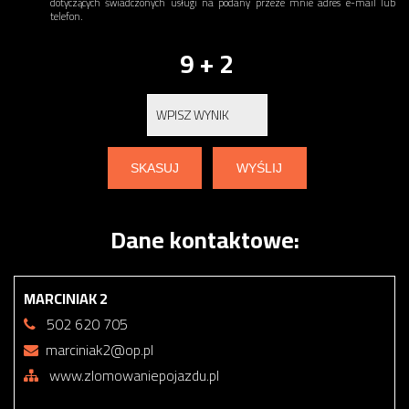
dotyczących świadczonych usługi na podany przeze mnie adres e-mail lub
telefon.
9 + 2
Dane kontaktowe:
MARCINIAK 2
502 620 705
marciniak2@op.pl
www.zlomowaniepojazdu.pl