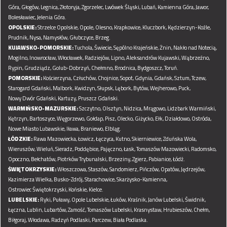
Góra,
Głogów,
Legnica,
Złotoryja,
Zgorzelec,
Lwówek Śląski,
Lubań,
Kamienna Góra,
Jawor,
Bolesławiec,
Jelenia Góra.
OPOLSKIE:
Strzelce Opolskie,
Opole,
Olesno,
Krapkowice,
Kluczbork,
Kędzierzyn-Koźle,
Prudnik,
Nysa,
Namysłów,
Głubczyce,
Brzeg.
KUJAWSKO-POMORSKIE:
Tuchola,
Świecie,
Sępólno Krajeńskie,
Żnin,
Nakło nad Notecią,
Mogilno,
Inowrocław,
Włocławek,
Radziejów,
Lipno,
Aleksandrów Kujawski,
Wąbrzeźno,
Rypin,
Grudziądz,
Golub-Dobrzyń,
Chełmno,
Brodnica,
Bydgoszcz,
Toruń.
POMORSKIE:
Kościerzyna,
Człuchów,
Chojnice,
Sopot,
Gdynia,
Gdańsk,
Sztum,
Tczew,
Starogard Gdański,
Malbork,
Kwidzyn,
Słupsk,
Lębork,
Bytów,
Wejherowo,
Puck,
Nowy Dwór Gdański,
Kartuzy,
Pruszcz Gdański.
WARMIŃSKO-MAZURSKIE:
Szczytno,
Olsztyn,
Nidzica,
Mrągowo,
Lidzbark Warmiński,
Kętrzyn,
Bartoszyce,
Węgorzewo,
Gołdap,
Pisz,
Olecko,
Giżycko,
Ełk,
Działdowo,
Ostróda,
Nowe Miasto Lubawskie,
Iława,
Braniewo,
Elbląg.
ŁÓDZKIE:
Rawa Mazowiecka,
Łowicz,
Łęczyca,
Kutno,
Skierniewice,
Zduńska Wola,
Wieruszów,
Wieluń,
Sieradz,
Poddębice,
Pajęczno,
Łask,
Tomaszów Mazowiecki,
Radomsko,
Opoczno,
Bełchatów,
Piotrków Trybunalski,
Brzeziny,
Zgierz,
Pabianice,
Łódź.
ŚWIĘTOKRZYSKIE:
Włoszczowa,
Staszów,
Sandomierz,
Pińczów,
Opatów,
Jędrzejów,
Kazimierza Wielka,
Busko-Zdrój,
Starachowice,
Skarżysko-Kamienna,
Ostrowiec Świętokrzyski,
Końskie,
Kielce.
LUBELSKIE:
Ryki,
Puławy,
Opole Lubelskie,
Łuków,
Kraśnik,
Janów Lubelski,
Świdnik,
Łęczna,
Lublin,
Lubartów,
Zamość,
Tomaszów Lubelski,
Krasnystaw,
Hrubieszów,
Chełm,
Biłgoraj,
Włodawa,
Radzyń Podlaski,
Parczew,
Biała Podlaska.