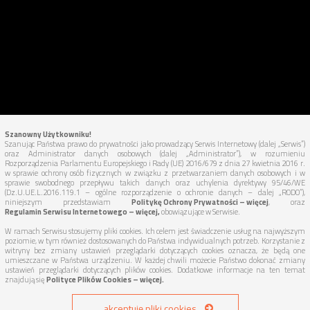
Szanowny Użytkowniku!
Szanując Państwa prawo do prywatności jako prowadzący Serwis Internetowy (dalej „Serwis”)
oraz Administrator danych osobowych (dalej „Administrator”), w rozumieniu
Rozporządzenia Parlamentu Europejskiego i Rady (UE) 2016/679 z dnia 27 kwietnia 2016 r.
w sprawie ochrony osób fizycznych w związku z przetwarzaniem danych osobowych i w
sprawie swobodnego przepływu takich danych oraz uchylenia dyrektywy 95/46/WE
(Dz.U.UE.L.2016.119.1 – ogólne rozporządzenie o ochronie danych – dalej „RODO”),
niniejszym przedstawiam
Politykę Ochrony Prywatności – więcej
, oraz
Regulamin Serwisu Internetowego – więcej,
obowiązujące w Serwisie.
W ramach Serwisu stosujemy pliki cookies. Ich celem jest świadczenie usług na najwyższym
poziomie, w tym również dostosowanych do Państwa indywidualnych potrzeb. Korzystanie z
witryny bez zmiany ustawień przeglądarki dotyczących cookies oznacza, że będą one
umieszczane w Państwa urządzeniu. W każdej chwili możecie Państwo dokonać zmiany
Copyright ©
ZlomowaniePojazdu.pl
2026 All Rights Reserved.
ustawień przeglądarki dotyczących plików cookies. Dodatkowe informacje na ten temat
znajdują się
Polityce Plików Cookies – więcej.
Realizacja:
Interprom.pl - Domeny premium, pozycjonowanie,
akceptuję pliki cookies