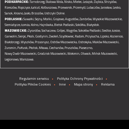
PODKARPACKIE:
Tarnobrzeg,
Stalowa Wola,
Nisko,
Mielec,
Leżajsk,
Dębica,
Strzyżów,
Rzeszów,
Ropczyce,
Łańcut,
Kolbuszowa,
Przeworsk,
Przemyśl,
Lubaczów,
Jarosław,
Lesko,
Sanok,
Krosno,
Jasło,
Brzozów,
Ustrzyki Dolne.
PODLASKIE:
Suwałki,
Sejny,
Mońki,
Grajewo,
Augustów,
Zambrów,
Wysokie Mazowieckie,
Siemiatycze,
Łomża,
Kolno,
Hajnówka,
Bielsk Podlaski,
Sokółka,
Białystok.
MAZOWIECKIE:
Żyrardów,
Sochaczew,
Grójec,
Węgrów,
Sokołów Podlaski,
Siedlce,
Łosice,
Garwolin,
Sierpc,
Płock,
Gostynin,
Zwoleń,
Szydłowiec,
Radom,
Przysucha,
Lipsko,
Kozienice,
Białobrzegi,
Wyszków,
Przasnysz,
Ostrów Mazowiecka,
Ostrołęka,
Maków Mazowiecki,
Żuromin,
Pułtusk,
Płońsk,
Mława,
Ciechanów,
Pruszków,
Piaseczno,
Nowy Dwór Mazowiecki,
Grodzisk Mazowiecki,
Wołomin,
Otwock,
Mińsk Mazowiecki,
Legionowo,
Warszawa.
Regulamin serwisu
Polityka Ochrony Prywatności
Polityka Plików Cookies
Inne
Mapa strony
Reklama