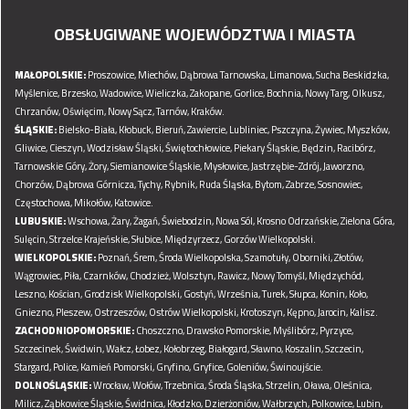
OBSŁUGIWANE WOJEWÓDZTWA I MIASTA
MAŁOPOLSKIE:
Proszowice,
Miechów,
Dąbrowa Tarnowska,
Limanowa,
Sucha Beskidzka,
Myślenice,
Brzesko,
Wadowice,
Wieliczka,
Zakopane,
Gorlice,
Bochnia,
Nowy Targ,
Olkusz,
Chrzanów,
Oświęcim,
Nowy Sącz,
Tarnów,
Kraków.
ŚLĄSKIE:
Bielsko-Biała,
Kłobuck,
Bieruń,
Zawiercie,
Lubliniec,
Pszczyna,
Żywiec,
Myszków,
Gliwice,
Cieszyn,
Wodzisław Śląski,
Świętochłowice,
Piekary Śląskie,
Będzin,
Racibórz,
Tarnowskie Góry,
Żory,
Siemianowice Śląskie,
Mysłowice,
Jastrzębie-Zdrój,
Jaworzno,
Chorzów,
Dąbrowa Górnicza,
Tychy,
Rybnik,
Ruda Śląska,
Bytom,
Zabrze,
Sosnowiec,
Częstochowa,
Mikołów,
Katowice.
LUBUSKIE:
Wschowa,
Żary,
Żagań,
Świebodzin,
Nowa Sól,
Krosno Odrzańskie,
Zielona Góra,
Sulęcin,
Strzelce Krajeńskie,
Słubice,
Międzyrzecz,
Gorzów Wielkopolski.
WIELKOPOLSKIE:
Poznań,
Śrem,
Środa Wielkopolska,
Szamotuły,
Oborniki,
Złotów,
Wągrowiec,
Piła,
Czarnków,
Chodzież,
Wolsztyn,
Rawicz,
Nowy Tomyśl,
Międzychód,
Leszno,
Kościan,
Grodzisk Wielkopolski,
Gostyń,
Września,
Turek,
Słupca,
Konin,
Koło,
Gniezno,
Pleszew,
Ostrzeszów,
Ostrów Wielkopolski,
Krotoszyn,
Kępno,
Jarocin,
Kalisz.
ZACHODNIOPOMORSKIE:
Choszczno,
Drawsko Pomorskie,
Myślibórz,
Pyrzyce,
Szczecinek,
Świdwin,
Wałcz,
Łobez,
Kołobrzeg,
Białogard,
Sławno,
Koszalin,
Szczecin,
Stargard,
Police,
Kamień Pomorski,
Gryfino,
Gryfice,
Goleniów,
Świnoujście.
DOLNOŚLĄSKIE:
Wrocław,
Wołów,
Trzebnica,
Środa Śląska,
Strzelin,
Oława,
Oleśnica,
Milicz,
Ząbkowice Śląskie,
Świdnica,
Kłodzko,
Dzierżoniów,
Wałbrzych,
Polkowice,
Lubin,