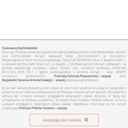
Szanowny Użytkowniku!
Szanując Państwa prawo do prywatności jako prowadzący Serwis Internetowy (dalej „Serwis”)
oraz Administrator danych osobowych (dalej „Administrator”), w rozumieniu
Rozporządzenia Parlamentu Europejskiego i Rady (UE) 2016/679 z dnia 27 kwietnia 2016 r.
w sprawie ochrony osób fizycznych w związku z przetwarzaniem danych osobowych i w
sprawie swobodnego przepływu takich danych oraz uchylenia dyrektywy 95/46/WE
(Dz.U.UE.L.2016.119.1 – ogólne rozporządzenie o ochronie danych – dalej „RODO”),
niniejszym przedstawiam
Politykę Ochrony Prywatności – więcej
, oraz
Regulamin Serwisu Internetowego – więcej,
obowiązujące w Serwisie.
W ramach Serwisu stosujemy pliki cookies. Ich celem jest świadczenie usług na najwyższym
poziomie, w tym również dostosowanych do Państwa indywidualnych potrzeb. Korzystanie z
witryny bez zmiany ustawień przeglądarki dotyczących cookies oznacza, że będą one
umieszczane w Państwa urządzeniu. W każdej chwili możecie Państwo dokonać zmiany
ustawień przeglądarki dotyczących plików cookies. Dodatkowe informacje na ten temat
znajdują się
Polityce Plików Cookies – więcej.
akceptuję pliki cookies