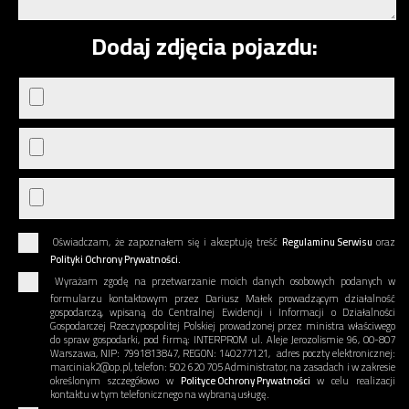
Dodaj zdjęcia pojazdu:
Oświadczam, że zapoznałem się i akceptuję treść
Regulaminu Serwisu
oraz
Polityki Ochrony Prywatności.
Wyrażam zgodę na przetwarzanie moich danych osobowych podanych w
formularzu kontaktowym przez Dariusz Małek prowadzącym działalność
gospodarczą, wpisaną do Centralnej Ewidencji i Informacji o Działalności
Gospodarczej Rzeczypospolitej Polskiej prowadzonej przez ministra właściwego
do spraw gospodarki, pod firmą: INTERPROM ul. Aleje Jerozolismie 96, 00-807
Warszawa, NIP: 7991813847, REGON: 140277121, adres poczty elektronicznej:
marciniak2@op.pl, telefon: 502 620 705 Administrator, na zasadach i w zakresie
określonym szczegółowo w
Polityce Ochrony Prywatności
w celu realizacji
kontaktu w tym telefonicznego na wybraną usługę.