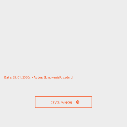
Data:
29. 01. 2020r. •
Autor:
ZlomowaniePojazdu.pl
czytaj więcej