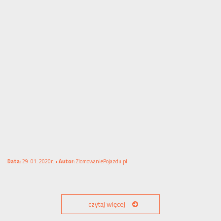
Data:
29. 01. 2020r. •
Autor:
ZlomowaniePojazdu.pl
czytaj więcej