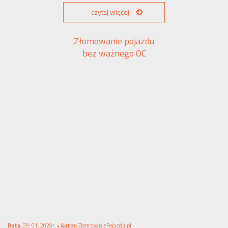
czytaj więcej
Złomowanie pojazdu
bez ważnego OC
Data:
29. 01. 2020r. •
Autor:
ZlomowaniePojazdu.pl