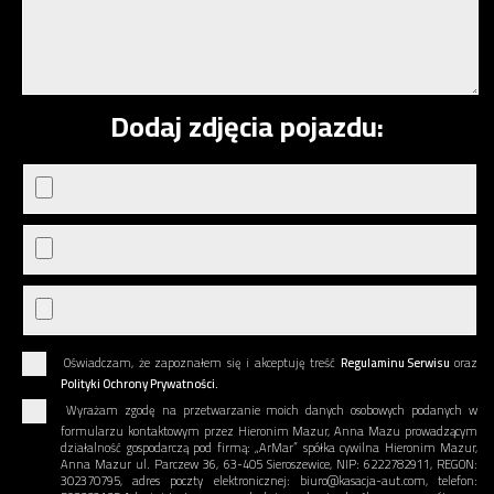
Dodaj zdjęcia pojazdu:
Oświadczam, że zapoznałem się i akceptuję treść
Regulaminu Serwisu
oraz
Polityki Ochrony Prywatności.
Wyrażam zgodę na przetwarzanie moich danych osobowych podanych w
formularzu kontaktowym przez Hieronim Mazur, Anna Mazu prowadzącym
działalność gospodarczą pod firmą: „ArMar” spółka cywilna Hieronim Mazur,
Anna Mazur ul. Parczew 36, 63-405 Sieroszewice, NIP: 6222782911, REGON:
302370795, adres poczty elektronicznej: biuro@kasacja-aut.com, telefon: