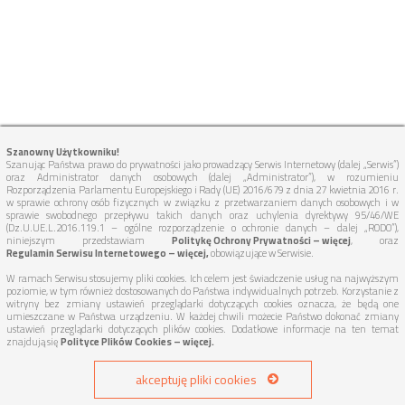
Szanowny Użytkowniku!
Szanując Państwa prawo do prywatności jako prowadzący Serwis Internetowy (dalej „Serwis”)
oraz Administrator danych osobowych (dalej „Administrator”), w rozumieniu
Rozporządzenia Parlamentu Europejskiego i Rady (UE) 2016/679 z dnia 27 kwietnia 2016 r.
w sprawie ochrony osób fizycznych w związku z przetwarzaniem danych osobowych i w
sprawie swobodnego przepływu takich danych oraz uchylenia dyrektywy 95/46/WE
(Dz.U.UE.L.2016.119.1 – ogólne rozporządzenie o ochronie danych – dalej „RODO”),
niniejszym przedstawiam
Politykę Ochrony Prywatności – więcej
, oraz
Regulamin Serwisu Internetowego – więcej,
obowiązujące w Serwisie.
W ramach Serwisu stosujemy pliki cookies. Ich celem jest świadczenie usług na najwyższym
poziomie, w tym również dostosowanych do Państwa indywidualnych potrzeb. Korzystanie z
witryny bez zmiany ustawień przeglądarki dotyczących cookies oznacza, że będą one
umieszczane w Państwa urządzeniu. W każdej chwili możecie Państwo dokonać zmiany
ustawień przeglądarki dotyczących plików cookies. Dodatkowe informacje na ten temat
znajdują się
Polityce Plików Cookies – więcej.
akceptuję pliki cookies