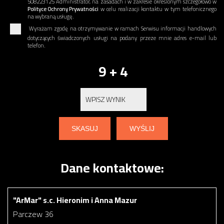
508223125 Administrator, na zasadach i w zakresie określonym szczegółowo w
Polityce Ochrony Prywatności
w celu realizacji kontaktu w tym telefonicznego
na wybraną usługę.
Wyrażam zgodę na otrzymywanie w ramach Serwisu informacji handlowych
dotyczących świadczonych usługi na podany przeze mnie adres e-mail lub
telefon.
9 + 4
Dane kontaktowe:
"ArMar" s.c. Hieronim i Anna Mazur
Parczew 36