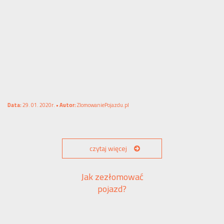
Data:
29. 01. 2020r. •
Autor:
ZlomowaniePojazdu.pl
czytaj więcej
Jak zezłomować
pojazd?