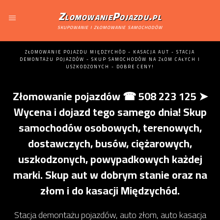
ZlomowaniePojazdu.pl
skupowanie i złomowanie samochodów
ZŁOMOWANIE POJAZDU MIĘDZYCHÓD - KASACJA AUT - STACJA
DEMONTAŻU POJAZDÓW - SKUP SAMOCHODÓW NA ZŁOM CAŁYCH I
USZKODZONYCH - DOBRE CENY!
Złomowanie pojazdów ☎ 508 223 125 ➤
Wycena i dojazd tego samego dnia! Skup
samochodów osobowych, terenowych,
dostawczych, busów, ciężarowych,
uszkodzonych, powypadkowych każdej
marki. Skup aut w dobrym stanie oraz na
złom i do kasacji Międzychód.
Stacja demontażu pojazdów, auto złom, auto kasacja