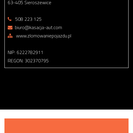
63-405 Sieroszewice
508 223 125
biuro@kasacja-aut.com
www.zlomowaniepojazdu.pl
NIP: 6222782911
REGON: 302370795