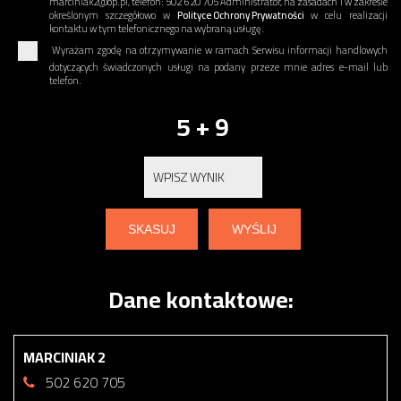
marciniak2@op.pl, telefon: 502 620 705 Administrator, na zasadach i w zakresie
określonym szczegółowo w
Polityce Ochrony Prywatności
w celu realizacji
kontaktu w tym telefonicznego na wybraną usługę.
Wyrażam zgodę na otrzymywanie w ramach Serwisu informacji handlowych
dotyczących świadczonych usługi na podany przeze mnie adres e-mail lub
telefon.
5 + 9
Dane kontaktowe:
MARCINIAK 2
502 620 705