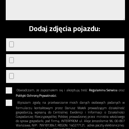
Dodaj zdjęcia pojazdu:
Oświadczam, że zapoznałem się i akceptuję treść
Regulaminu Serwisu
oraz
Polityki Ochrony Prywatności.
Wyrażam zgodę na przetwarzanie moich danych osobowych podanych w
formularzu kontaktowym przez Dariusz Małek prowadzącym działalność
gospodarczą, wpisaną do Centralnej Ewidencji i Informacji o Działalności
Gospodarczej Rzeczypospolitej Polskiej prowadzonej przez ministra właściwego
do spraw gospodarki, pod firmą: INTERPROM ul. Aleje Jerozolismie 96, 00-807
Warszawa, NIP: 7991813847, REGON: 140277121, adres poczty elektronicznej: