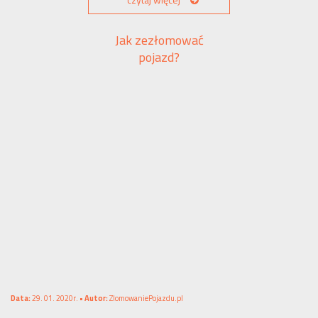
czytaj więcej
Jak zezłomować
pojazd?
Data:
29. 01. 2020r. •
Autor:
ZlomowaniePojazdu.pl