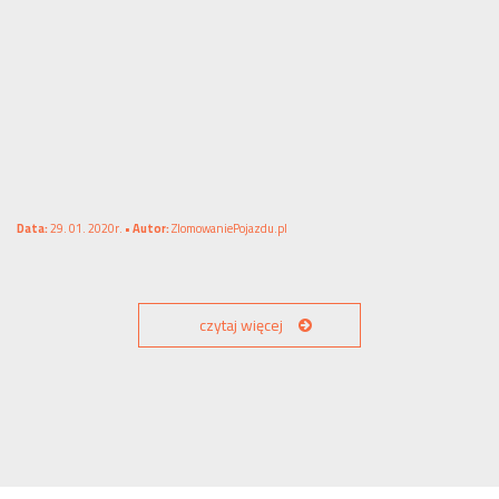
Data:
29. 01. 2020r. •
Autor:
ZlomowaniePojazdu.pl
czytaj więcej