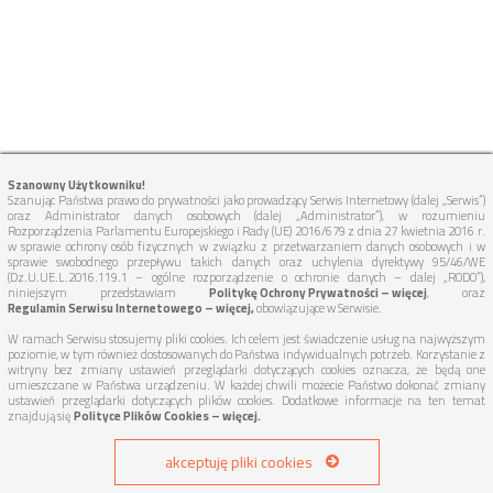
Szanowny Użytkowniku!
Szanując Państwa prawo do prywatności jako prowadzący Serwis Internetowy (dalej „Serwis”)
oraz Administrator danych osobowych (dalej „Administrator”), w rozumieniu
Rozporządzenia Parlamentu Europejskiego i Rady (UE) 2016/679 z dnia 27 kwietnia 2016 r.
w sprawie ochrony osób fizycznych w związku z przetwarzaniem danych osobowych i w
sprawie swobodnego przepływu takich danych oraz uchylenia dyrektywy 95/46/WE
(Dz.U.UE.L.2016.119.1 – ogólne rozporządzenie o ochronie danych – dalej „RODO”),
niniejszym przedstawiam
Politykę Ochrony Prywatności – więcej
, oraz
Regulamin Serwisu Internetowego – więcej,
obowiązujące w Serwisie.
W ramach Serwisu stosujemy pliki cookies. Ich celem jest świadczenie usług na najwyższym
poziomie, w tym również dostosowanych do Państwa indywidualnych potrzeb. Korzystanie z
witryny bez zmiany ustawień przeglądarki dotyczących cookies oznacza, że będą one
umieszczane w Państwa urządzeniu. W każdej chwili możecie Państwo dokonać zmiany
ustawień przeglądarki dotyczących plików cookies. Dodatkowe informacje na ten temat
znajdują się
Polityce Plików Cookies – więcej.
akceptuję pliki cookies