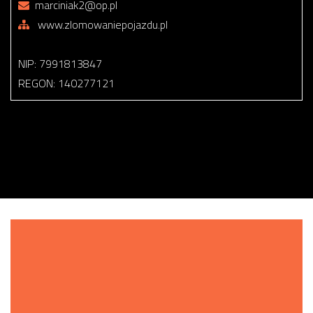
marciniak2@op.pl
www.zlomowaniepojazdu.pl
NIP: 7991813847
REGON: 140277121