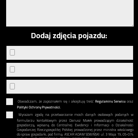
Dodaj zdjęcia pojazdu:
Oświadczam, że zapoznałem się i akceptuję treść
Regulaminu Serwisu
oraz
Polityki Ochrony Prywatności.
Wyrażam zgodę na przetwarzanie moich danych osobowych podanych w
formularzu kontaktowym przez Dariusz Małek prowadzącym działalność
gospodarczą, wpisaną do Centralnej Ewidencji i Informacji o Działalności
Gospodarczej Rzeczypospolitej Polskiej prowadzonej przez ministra właściwego
do spraw gospodarki, pod firmą: ASCAR ADAM SOWIŃSKI ul. 3 Maja 19, 05-074