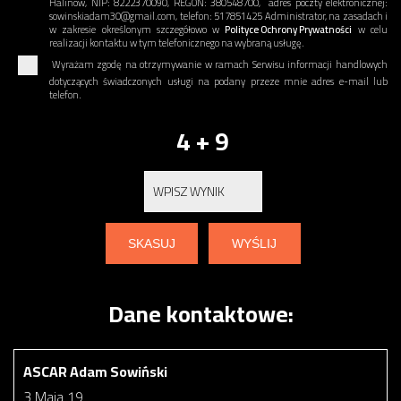
Halinów, NIP: 8222370090, REGON: 380548700, adres poczty elektronicznej:
sowinskiadam30@gmail.com, telefon: 517851425 Administrator, na zasadach i
w zakresie określonym szczegółowo w
Polityce Ochrony Prywatności
w celu
realizacji kontaktu w tym telefonicznego na wybraną usługę.
Wyrażam zgodę na otrzymywanie w ramach Serwisu informacji handlowych
dotyczących świadczonych usługi na podany przeze mnie adres e-mail lub
telefon.
4 + 9
Dane kontaktowe:
ASCAR Adam Sowiński
3 Maja 19