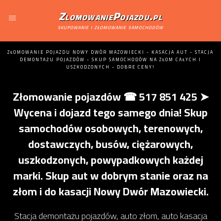
ZlomowaniePojazdu.pl
skupowanie i złomowanie samochodów
ZŁOMOWANIE POJAZDU NOWY DWÓR MAZOWIECKI - KASACJA AUT - STACJA
DEMONTAŻU POJAZDÓW - SKUP SAMOCHODÓW NA ZŁOM CAŁYCH I
USZKODZONYCH - DOBRE CENY!
Złomowanie pojazdów ☎ 517 851 425 ➤
Wycena i dojazd tego samego dnia! Skup
samochodów osobowych, terenowych,
dostawczych, busów, ciężarowych,
uszkodzonych, powypadkowych każdej
marki. Skup aut w dobrym stanie oraz na
złom i do kasacji Nowy Dwór Mazowiecki.
Stacja demontażu pojazdów, auto złom, auto kasacja