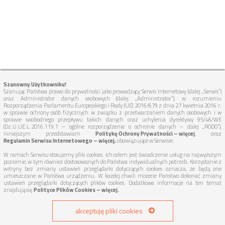
Szanowny Użytkowniku!
Szanując Państwa prawo do prywatności jako prowadzący Serwis Internetowy (dalej „Serwis”)
oraz Administrator danych osobowych (dalej „Administrator”), w rozumieniu
Rozporządzenia Parlamentu Europejskiego i Rady (UE) 2016/679 z dnia 27 kwietnia 2016 r.
w sprawie ochrony osób fizycznych w związku z przetwarzaniem danych osobowych i w
sprawie swobodnego przepływu takich danych oraz uchylenia dyrektywy 95/46/WE
(Dz.U.UE.L.2016.119.1 – ogólne rozporządzenie o ochronie danych – dalej „RODO”),
niniejszym przedstawiam
Politykę Ochrony Prywatności – więcej
, oraz
Regulamin Serwisu Internetowego – więcej,
obowiązujące w Serwisie.
W ramach Serwisu stosujemy pliki cookies. Ich celem jest świadczenie usług na najwyższym
poziomie, w tym również dostosowanych do Państwa indywidualnych potrzeb. Korzystanie z
witryny bez zmiany ustawień przeglądarki dotyczących cookies oznacza, że będą one
umieszczane w Państwa urządzeniu. W każdej chwili możecie Państwo dokonać zmiany
ustawień przeglądarki dotyczących plików cookies. Dodatkowe informacje na ten temat
znajdują się
Polityce Plików Cookies – więcej.
akceptuję pliki cookies