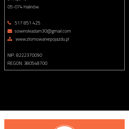
05-074 Halinów
517 851 425
sowinskiadam30@gmail.com
www.zlomowaniepojazdu.pl
NIP: 8222370090
REGON: 380548700