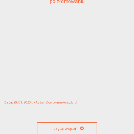
po złomowaniu
Data:
29. 01. 2020r. •
Autor:
ZlomowaniePojazdu.pl
czytaj więcej