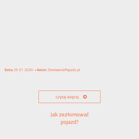
Data:
29. 01. 2020r. •
Autor:
ZlomowaniePojazdu.pl
czytaj więcej
Jak zezłomować
pojazd?