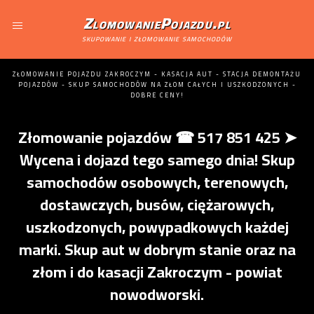
ZlomowaniePojazdu.pl
skupowanie i złomowanie samochodów
ZŁOMOWANIE POJAZDU ZAKROCZYM - KASACJA AUT - STACJA DEMONTAŻU
POJAZDÓW - SKUP SAMOCHODÓW NA ZŁOM CAŁYCH I USZKODZONYCH -
DOBRE CENY!
Złomowanie pojazdów ☎ 517 851 425 ➤
Wycena i dojazd tego samego dnia! Skup
samochodów osobowych, terenowych,
dostawczych, busów, ciężarowych,
uszkodzonych, powypadkowych każdej
marki. Skup aut w dobrym stanie oraz na
złom i do kasacji Zakroczym - powiat
nowodworski.