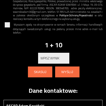
Gospodarczej Rzeczypospolitej Polskiej prowadzonej przez ministra właściwego
do spraw gospodarki, pod firmą: ASCAR ADAM SOWIŃSKI ul. 3 Maja 19, 05-074
Halinów, NIP: 8222370090, REGON: 380548700, adres poczty elektronicznej:
sowinskiadam30@gmail.com, telefon: 517851425 Administrator, na zasadach i
w zakresie określonym szczegółowo w
Polityce Ochrony Prywatności
w celu
realizacji kontaktu w tym telefonicznego na wybraną usługę.
Wyrażam zgodę na otrzymywanie w ramach Serwisu informacji handlowych
dotyczących świadczonych usługi na podany przeze mnie adres e-mail lub
telefon.
1 + 10
Dane kontaktowe:
ASCAR Adam Sowiński