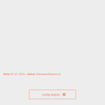
Data:
29. 01. 2020r. •
Autor:
ZlomowaniePojazdu.pl
czytaj więcej