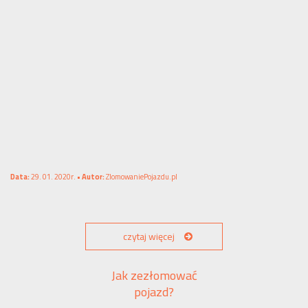
Data:
29. 01. 2020r. •
Autor:
ZlomowaniePojazdu.pl
czytaj więcej
Jak zezłomować
pojazd?