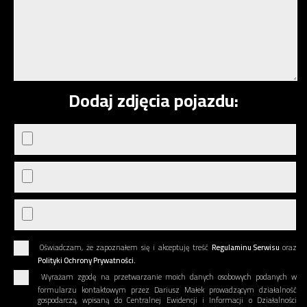
Dodaj zdjęcia pojazdu:
Oświadczam, że zapoznałem się i akceptuję treść
Regulaminu Serwisu
oraz
Polityki Ochrony Prywatności.
Wyrażam zgodę na przetwarzanie moich danych osobowych podanych w
formularzu kontaktowym przez Dariusz Małek prowadzącym działalność
gospodarczą, wpisaną do Centralnej Ewidencji i Informacji o Działalności