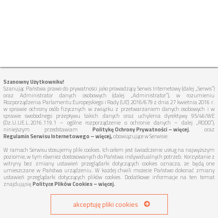
Szanowny Użytkowniku!
Szanując Państwa prawo do prywatności jako prowadzący Serwis Internetowy (dalej „Serwis”)
oraz Administrator danych osobowych (dalej „Administrator”), w rozumieniu
Rozporządzenia Parlamentu Europejskiego i Rady (UE) 2016/679 z dnia 27 kwietnia 2016 r.
w sprawie ochrony osób fizycznych w związku z przetwarzaniem danych osobowych i w
sprawie swobodnego przepływu takich danych oraz uchylenia dyrektywy 95/46/WE
(Dz.U.UE.L.2016.119.1 – ogólne rozporządzenie o ochronie danych – dalej „RODO”),
niniejszym przedstawiam
Politykę Ochrony Prywatności – więcej
, oraz
Regulamin Serwisu Internetowego – więcej,
obowiązujące w Serwisie.
W ramach Serwisu stosujemy pliki cookies. Ich celem jest świadczenie usług na najwyższym
poziomie, w tym również dostosowanych do Państwa indywidualnych potrzeb. Korzystanie z
witryny bez zmiany ustawień przeglądarki dotyczących cookies oznacza, że będą one
umieszczane w Państwa urządzeniu. W każdej chwili możecie Państwo dokonać zmiany
ustawień przeglądarki dotyczących plików cookies. Dodatkowe informacje na ten temat
znajdują się
Polityce Plików Cookies – więcej.
akceptuję pliki cookies