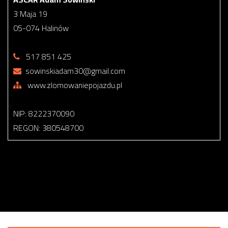
3 Maja 19
05-074 Halinów
517 851 425
sowinskiadam30@gmail.com
www.zlomowaniepojazdu.pl
NIP: 8222370090
REGON: 380548700