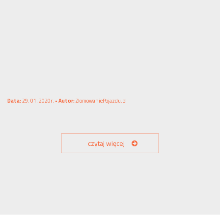
Data:
29. 01. 2020r. •
Autor:
ZlomowaniePojazdu.pl
czytaj więcej