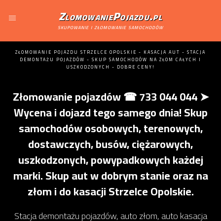
ZlomowaniePojazdu.pl
skupowanie i złomowanie samochodów
ZŁOMOWANIE POJAZDU STRZELCE OPOLSKIE - KASACJA AUT - STACJA
DEMONTAŻU POJAZDÓW - SKUP SAMOCHODÓW NA ZŁOM CAŁYCH I
USZKODZONYCH - DOBRE CENY!
Złomowanie pojazdów ☎ 733 044 044 ➤
Wycena i dojazd tego samego dnia! Skup
samochodów osobowych, terenowych,
dostawczych, busów, ciężarowych,
uszkodzonych, powypadkowych każdej
marki. Skup aut w dobrym stanie oraz na
złom i do kasacji Strzelce Opolskie.
Stacja demontażu pojazdów, auto złom, auto kasacja