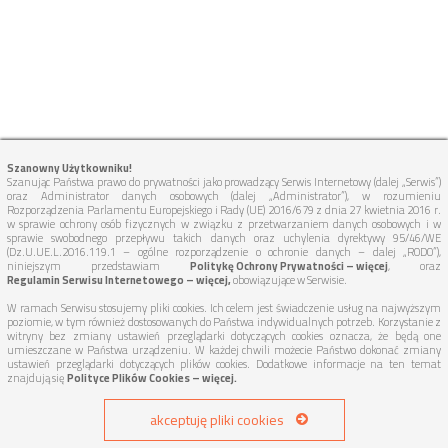
Szanowny Użytkowniku!
Szanując Państwa prawo do prywatności jako prowadzący Serwis Internetowy (dalej „Serwis”)
oraz Administrator danych osobowych (dalej „Administrator”), w rozumieniu
Rozporządzenia Parlamentu Europejskiego i Rady (UE) 2016/679 z dnia 27 kwietnia 2016 r.
w sprawie ochrony osób fizycznych w związku z przetwarzaniem danych osobowych i w
sprawie swobodnego przepływu takich danych oraz uchylenia dyrektywy 95/46/WE
(Dz.U.UE.L.2016.119.1 – ogólne rozporządzenie o ochronie danych – dalej „RODO”),
niniejszym przedstawiam
Politykę Ochrony Prywatności – więcej
, oraz
Regulamin Serwisu Internetowego – więcej,
obowiązujące w Serwisie.
W ramach Serwisu stosujemy pliki cookies. Ich celem jest świadczenie usług na najwyższym
poziomie, w tym również dostosowanych do Państwa indywidualnych potrzeb. Korzystanie z
witryny bez zmiany ustawień przeglądarki dotyczących cookies oznacza, że będą one
umieszczane w Państwa urządzeniu. W każdej chwili możecie Państwo dokonać zmiany
ustawień przeglądarki dotyczących plików cookies. Dodatkowe informacje na ten temat
znajdują się
Polityce Plików Cookies – więcej.
akceptuję pliki cookies