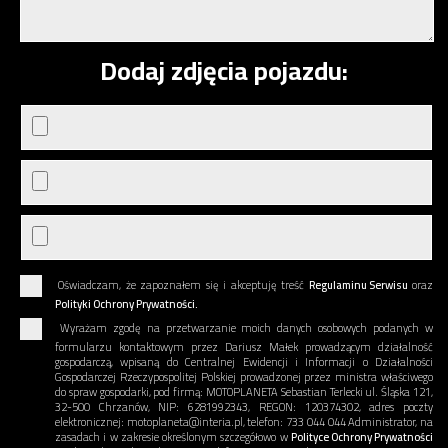
Dodaj zdjęcia pojazdu:
Oświadczam, że zapoznałem się i akceptuję treść
Regulaminu Serwisu
oraz
Polityki Ochrony Prywatności.
Wyrażam zgodę na przetwarzanie moich danych osobowych podanych w
formularzu kontaktowym przez Dariusz Małek prowadzącym działalność
gospodarczą, wpisaną do Centralnej Ewidencji i Informacji o Działalności
Gospodarczej Rzeczypospolitej Polskiej prowadzonej przez ministra właściwego
do spraw gospodarki, pod firmą: MOTOPLANETA Sebastian Terlecki ul. Śląska 121,
32-500 Chrzanów, NIP: 6281992343, REGON: 120374302, adres poczty
elektronicznej: motoplaneta@interia.pl, telefon: 733 044 044 Administrator, na
zasadach i w zakresie określonym szczegółowo w
Polityce Ochrony Prywatności