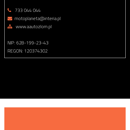
733 044 044
motoplaneta@interia.pl
www.aautozlom.pl
NIP: 628-199-23-43
REGON: 120374302