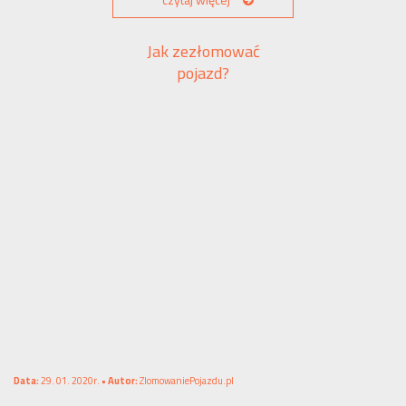
czytaj więcej
Jak zezłomować
pojazd?
Data:
29. 01. 2020r. •
Autor:
ZlomowaniePojazdu.pl