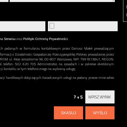
nu Serwisu
oraz
Polityki Ochrony Prywatności.
ch podanych w formularzu kontaktowym przez Dariusz Małek prowadzącym
nformacji o Działalności Gospodarczej Rzeczypospolitej Polskiej prowadzonej przez
ERPROM ul. Aleje Jerozolismie 96, 00-807 Warszawa, NIP: 7991813847, REGON:
l, telefon: 502 620 705 Administrator, na zasadach i w zakresie określonym
acji kontaktu w tym telefonicznego na wybraną usługę.
ji handlowych dotyczących świadczonych usługi na podany przeze mnie adres
7 + 5