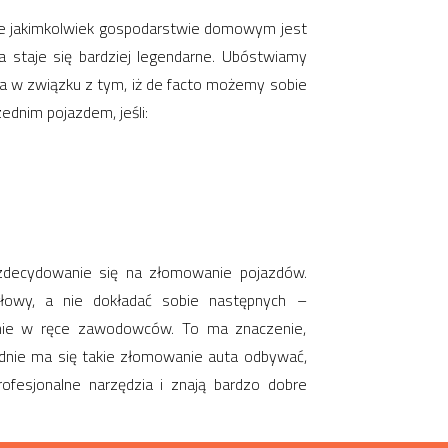
lże jakimkolwiek gospodarstwie domowym jest
 staje się bardziej legendarne. Ubóstwiamy
, a w związku z tym, iż de facto możemy sobie
zednim pojazdem, jeśli:
i zdecydowanie się na złomowanie pojazdów.
łowy, a nie dokładać sobie następnych –
anie w ręce zawodowców. To ma znaczenie,
dnie ma się takie złomowanie auta odbywać,
rofesjonalne narzędzia i znają bardzo dobre