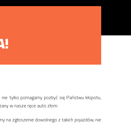
A!
e nie tylko pomagamy pozbyć się Państwu kłopotu,
azany w nasze ręce auto złom.
y na zgłoszenie dowolnego z takich pojazdów, nie