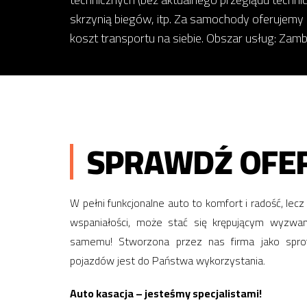
skrzynią biegów, itp. Za samochody oferujemy
koszt transportu na siebie. Obszar usług: Zam
SPRAWDŹ OFER
W pełni funkcjonalne auto to komfort i radość, lec
wspaniałości, może stać się krępującym wyzwa
samemu! Stworzona przez nas firma jako sprof
pojazdów jest do Państwa wykorzystania.
Auto kasacja – jesteśmy specjalistami!