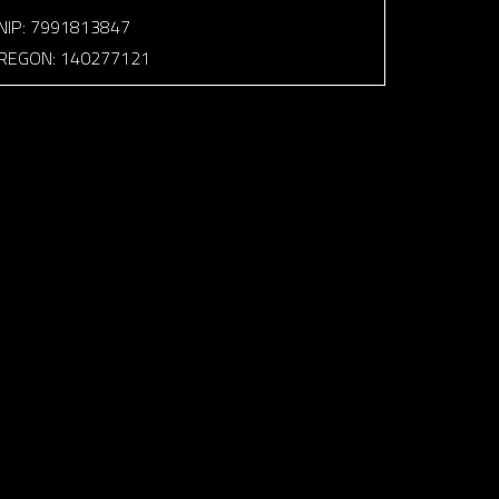
NIP: 7991813847
REGON: 140277121