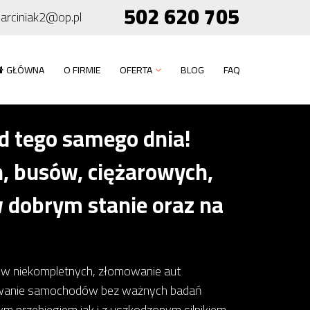
502 620 705
arciniak2@op.pl
GŁÓWNA
O FIRMIE
OFERTA
BLOG
FAQ
 tego samego dnia!
 busów, ciężarowych,
 dobrym stanie oraz na
dów niekompletnych, złomowanie aut
owanie samochodów bez ważnych badań
 przebiegiem jak i z uszkodzonym silnikiem,