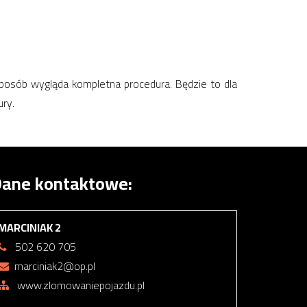
sposób wygląda kompletna procedura. Będzie to dla
ry.
ane kontaktowe:
MARCINIAK 2
502 620 705
marciniak2@op.pl
www.zlomowaniepojazdu.pl