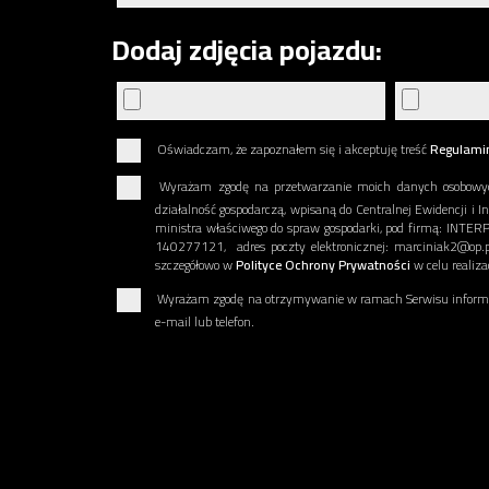
Dodaj zdjęcia pojazdu:
Oświadczam, że zapoznałem się i akceptuję treść
Regulami
Wyrażam zgodę na przetwarzanie moich danych osobowy
działalność gospodarczą, wpisaną do Centralnej Ewidencji i I
ministra właściwego do spraw gospodarki, pod firmą: INT
140277121, adres poczty elektronicznej: marciniak2@op.p
szczegółowo w
Polityce Ochrony Prywatności
w celu realiz
Wyrażam zgodę na otrzymywanie w ramach Serwisu informac
e-mail lub telefon.