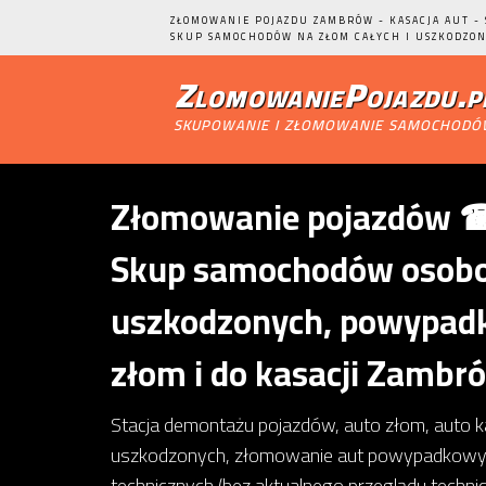
ZŁOMOWANIE POJAZDU ZAMBRÓW - KASACJA AUT -
SKUP SAMOCHODÓW NA ZŁOM CAŁYCH I USZKODZON
ZlomowaniePojazdu.p
skupowanie i złomowanie samochod
Złomowanie pojazdów ☎ 
Skup samochodów osobow
uszkodzonych, powypadk
złom i do kasacji Zambr
Stacja demontażu pojazdów, auto złom, auto 
uszkodzonych, złomowanie aut powypadkowy
technicznych (bez aktualnego przeglądu techn