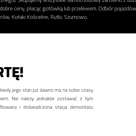
 dobre ceny, płacąc gotówką lub przelewem. Odbiór pojazdów
brów, Kołaki Kościelne, Rutki, Szumowo.
TĘ!
z kiedy jego stan już dawno ma na sobie czasy
niem. Nie należy jednakże zostawać z tym
ilowana i doświadczona stacja demontażu