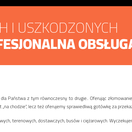
CH I USZKODZONYCH
FESJONALNA OBSŁUG
 dla Państwa z tym równoczesny to drugie.. Oferując złomowani
st „na chodzie”, lecz też oferujemy sprawiedliwą gotówkę za przek
owych, terenowych, dostawczych, busów i ciężarowych. Wyczekujem