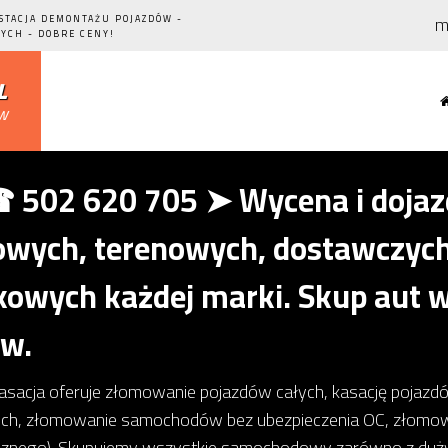
m
 STACJA DEMONTAŻU POJAZDÓW -
YCH - DOBRE CENY!
l
ów
502 620 705 ➤ Wycena i dojazd
ych, terenowych, dostawczych,
owych każdej marki. Skup aut w
ów.
kasacja oferuje złomowanie pojazdów całych, kasację pojaz
ch, złomowanie samochodów bez ubezpieczenia OC, złom
icznego). Skupujemy wszystkie samochodowy zarówno z dużym