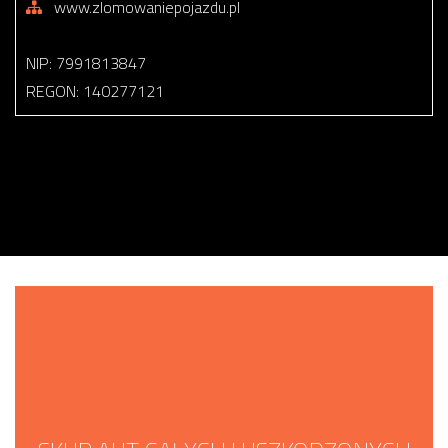
www.zlomowaniepojazdu.pl
NIP: 7991813847
REGON: 140277121