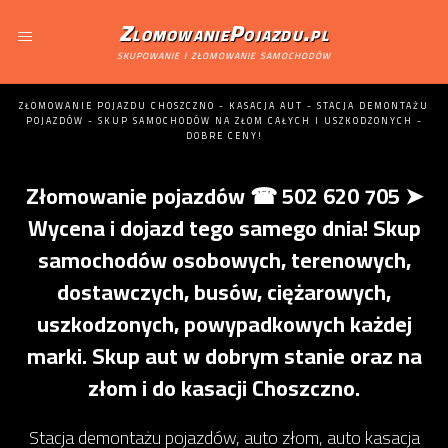
ZlomowaniePojazdu.pl
skupowanie i złomowanie samochodów
ZŁOMOWANIE POJAZDU CHOSZCZNO - KASACJA AUT - STACJA DEMONTAŻU
POJAZDÓW - SKUP SAMOCHODÓW NA ZŁOM CAŁYCH I USZKODZONYCH -
DOBRE CENY!
Złomowanie pojazdów ☎ 502 620 705 ➤
Wycena i dojazd tego samego dnia! Skup
samochodów osobowych, terenowych,
dostawczych, busów, ciężarowych,
uszkodzonych, powypadkowych każdej
marki. Skup aut w dobrym stanie oraz na
złom i do kasacji Choszczno.
Stacja demontażu pojazdów, auto złom, auto kasacja