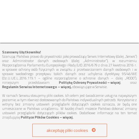
Szanowny Użytkowniku!
Szanując Państwa prawo do prywatności jako prowadzący Serwis Internetowy (dalej „Serwis”)
oraz Administrator danych osobowych (dalej „Administrator”), w rozumieniu
Rozporządzenia Parlamentu Europejskiego i Rady (UE) 2016/679 z dnia 27 kwietnia 2016 r.
w sprawie ochrony osób fizycznych w związku z przetwarzaniem danych osobowych i w
sprawie swobodnego przepływu takich danych oraz uchylenia dyrektywy 95/46/WE
(Dz.U.UE.L.2016.119.1 – ogólne rozporządzenie o ochronie danych – dalej „RODO”),
niniejszym przedstawiam
Politykę Ochrony Prywatności – więcej
, oraz
Regulamin Serwisu Internetowego – więcej,
obowiązujące w Serwisie.
W ramach Serwisu stosujemy pliki cookies. Ich celem jest świadczenie usług na najwyższym
poziomie, w tym również dostosowanych do Państwa indywidualnych potrzeb. Korzystanie z
witryny bez zmiany ustawień przeglądarki dotyczących cookies oznacza, że będą one
umieszczane w Państwa urządzeniu. W każdej chwili możecie Państwo dokonać zmiany
ustawień przeglądarki dotyczących plików cookies. Dodatkowe informacje na ten temat
znajdują się
Polityce Plików Cookies – więcej.
akceptuję pliki cookies