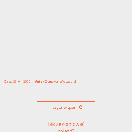
Data:
29. 01. 2020r. •
Autor:
ZlomowaniePojazdu.pl
czytaj więcej
Jak zezłomować
pojazd?