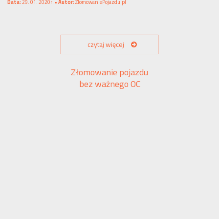
Data:
29. 01. 2020r. •
Autor:
ZlomowaniePojazdu.pl
czytaj więcej
Złomowanie pojazdu
bez ważnego OC