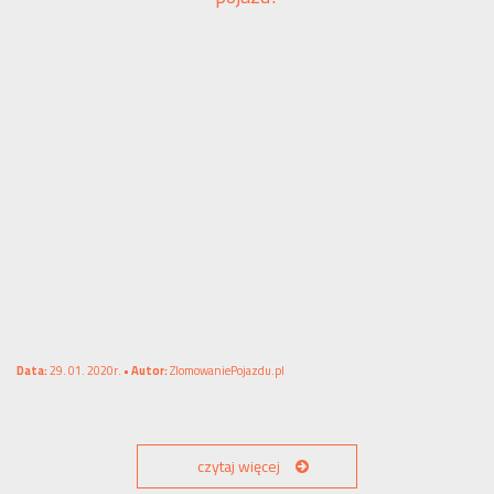
Data:
29. 01. 2020r. •
Autor:
ZlomowaniePojazdu.pl
czytaj więcej