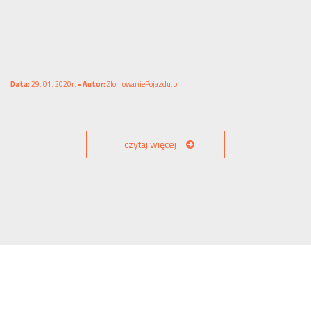
Data:
29. 01. 2020r. •
Autor:
ZlomowaniePojazdu.pl
czytaj więcej