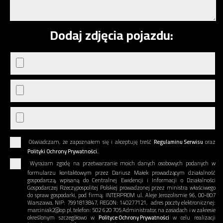
Dodaj zdjęcia pojazdu:
Oświadczam, że zapoznałem się i akceptuję treść
Regulaminu Serwisu
oraz
Polityki Ochrony Prywatności.
Wyrażam zgodę na przetwarzanie moich danych osobowych podanych w
formularzu kontaktowym przez Dariusz Małek prowadzącym działalność
gospodarczą, wpisaną do Centralnej Ewidencji i Informacji o Działalności
Gospodarczej Rzeczypospolitej Polskiej prowadzonej przez ministra właściwego
do spraw gospodarki, pod firmą: INTERPROM ul. Aleje Jerozolismie 96, 00-807
Warszawa, NIP: 7991813847, REGON: 140277121, adres poczty elektronicznej:
marciniak2@op.pl, telefon: 502 620 705 Administrator, na zasadach i w zakresie
określonym szczegółowo w
Polityce Ochrony Prywatności
w celu realizacji