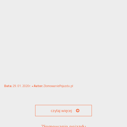
Data:
29. 01. 2020r. •
Autor:
ZlomowaniePojazdu.pl
czytaj więcej
Złomowanie pojazdu