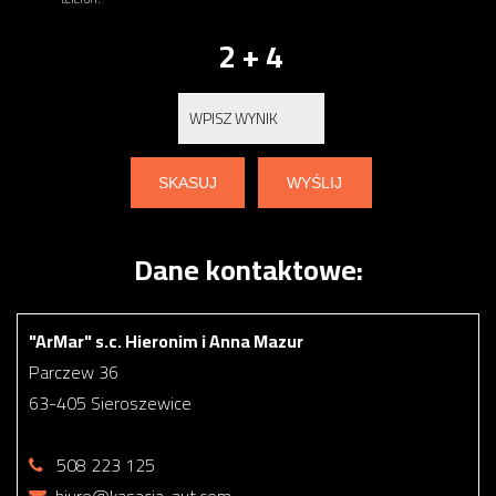
2 + 4
Dane kontaktowe:
"ArMar" s.c. Hieronim i Anna Mazur
Parczew 36
63-405 Sieroszewice
508 223 125