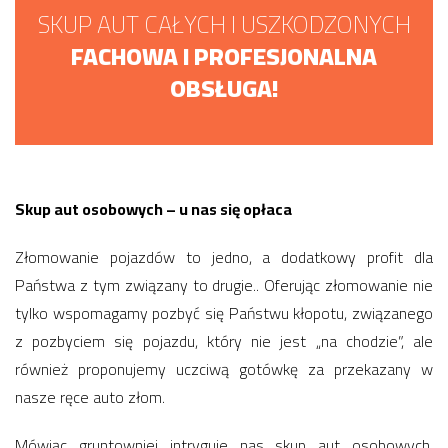
SKUP AUT CAŁYCH I USZKODZONYCH
FACHOWA I PROFESJONALNA
OBSŁUGA!
Skup aut osobowych – u nas się opłaca
Złomowanie pojazdów to jedno, a dodatkowy profit dla
Państwa z tym związany to drugie.. Oferując złomowanie nie
tylko wspomagamy pozbyć się Państwu kłopotu, związanego
z pozbyciem się pojazdu, który nie jest „na chodzie”, ale
również proponujemy uczciwą gotówkę za przekazany w
nasze ręce auto złom.
Mówiąc gruntowniej intryguje nas skup aut osobowych,