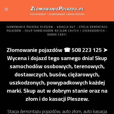
ZlomowaniePojazdu.pl
skupowanie i złomowanie samochodów
ZŁOMOWANIE POJAZDU PLESZEW - KASACJA AUT - STACJA DEMONTAŻU
POJAZDÓW - SKUP SAMOCHODÓW NA ZŁOM CAŁYCH I USZKODZONYCH -
DOBRE CENY!
Złomowanie pojazdów ☎ 508 223 125 ➤
Wycena i dojazd tego samego dnia! Skup
samochodów osobowych, terenowych,
dostawczych, busów, ciężarowych,
uszkodzonych, powypadkowych każdej
marki. Skup aut w dobrym stanie oraz na
złom i do kasacji Pleszew.
Stacja demontażu pojazdów, auto złom, auto kasacja