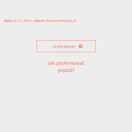
Data:
29. 01. 2020r. •
Autor:
ZlomowaniePojazdu.pl
czytaj więcej
Jak zezłomować
pojazd?