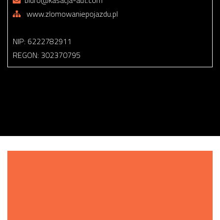
biuro@kasacja-aut.com
www.zlomowaniepojazdu.pl
NIP: 6222782911
REGON: 302370795