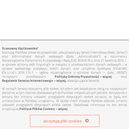
Szanowny Użytkowniku!
Szanując Państwa prawo do prywatności jako prowadzący Serwis Internetowy (dalej „Serwis”)
oraz Administrator danych osobowych (dalej „Administrator”), w rozumieniu
Rozporządzenia Parlamentu Europejskiego i Rady (UE) 2016/679 z dnia 27 kwietnia 2016 r.
w sprawie ochrony osób fizycznych w związku z przetwarzaniem danych osobowych i w
sprawie swobodnego przepływu takich danych oraz uchylenia dyrektywy 95/46/WE
(Dz.U.UE.L.2016.119.1 – ogólne rozporządzenie o ochronie danych – dalej „RODO”),
niniejszym przedstawiam
Politykę Ochrony Prywatności – więcej
, oraz
Regulamin Serwisu Internetowego – więcej,
obowiązujące w Serwisie.
W ramach Serwisu stosujemy pliki cookies. Ich celem jest świadczenie usług na najwyższym
poziomie, w tym również dostosowanych do Państwa indywidualnych potrzeb. Korzystanie z
witryny bez zmiany ustawień przeglądarki dotyczących cookies oznacza, że będą one
umieszczane w Państwa urządzeniu. W każdej chwili możecie Państwo dokonać zmiany
ustawień przeglądarki dotyczących plików cookies. Dodatkowe informacje na ten temat
znajdują się
Polityce Plików Cookies – więcej.
akceptuję pliki cookies