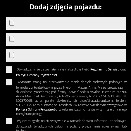
Dodaj zdjęcia pojazdu:
Oświadczam, że zapoznałem się i akceptuję treść
Regulaminu Serwisu
oraz
Polityki Ochrony Prywatności.
Wyrażam zgodę na przetwarzanie moich danych osobowych podanych w
formularzu kontaktowym przez Hieronim Mazur, Anna Mazu prowadzącym
działalność gospodarczą pod firmą: „ArMar” spółka cywilna Hieronim Mazur,
Anna Mazur ul. Parczew 36, 63-405 Sieroszewice, NIP: 6222782911, REGON:
302370795, adres poczty elektronicznej: biuro@kasacja-aut.com, telefon:
508223125 Administrator, na zasadach i w zakresie określonym szczegółowo w
Polityce Ochrony Prywatności
w celu realizacji kontaktu w tym telefonicznego
na wybraną usługę.
Wyrażam zgodę na otrzymywanie w ramach Serwisu informacji handlowych
dotyczących świadczonych usługi na podany przeze mnie adres e-mail lub
telefon.