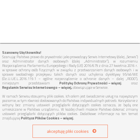
Szanowny Użytkowniku!
Szanując Państwa prawo do prywatności jako prowadzący Serwis Internetowy (dalej „Serwis”)
oraz Administrator danych osobowych (dalej „Administrator”), w rozumieniu
Rozporządzenia Parlamentu Europejskiego i Rady (UE) 2016/679 z dnia 27 kwietnia 2016 r.
w sprawie ochrony osób fizycznych w związku z przetwarzaniem danych osobowych i w
sprawie swobodnego przepływu takich danych oraz uchylenia dyrektywy 95/46/WE
(Dz.U.UE.L.2016.119.1 – ogólne rozporządzenie o ochronie danych – dalej „RODO”),
niniejszym przedstawiam
Politykę Ochrony Prywatności – więcej
, oraz
Regulamin Serwisu Internetowego – więcej,
obowiązujące w Serwisie.
W ramach Serwisu stosujemy pliki cookies. Ich celem jest świadczenie usług na najwyższym
poziomie, w tym również dostosowanych do Państwa indywidualnych potrzeb. Korzystanie z
witryny bez zmiany ustawień przeglądarki dotyczących cookies oznacza, że będą one
umieszczane w Państwa urządzeniu. W każdej chwili możecie Państwo dokonać zmiany
ustawień przeglądarki dotyczących plików cookies. Dodatkowe informacje na ten temat
znajdują się
Polityce Plików Cookies – więcej.
akceptuję pliki cookies