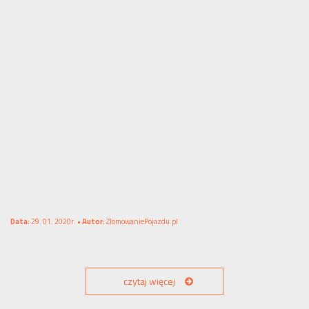
Data:
29. 01. 2020r. •
Autor:
ZlomowaniePojazdu.pl
czytaj więcej