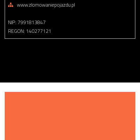
www.zlomowaniepojazdu.pl
NIP: 7991813847
REGON: 140277121