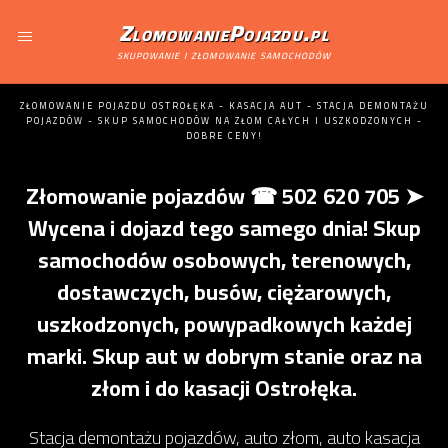
ZlomowaniePojazdu.pl
skupowanie i złomowanie samochodów
ZŁOMOWANIE POJAZDU OSTROŁĘKA - KASACJA AUT - STACJA DEMONTAŻU
POJAZDÓW - SKUP SAMOCHODÓW NA ZŁOM CAŁYCH I USZKODZONYCH -
DOBRE CENY!
Złomowanie pojazdów ☎ 502 620 705 ➤
Wycena i dojazd tego samego dnia! Skup
samochodów osobowych, terenowych,
dostawczych, busów, ciężarowych,
uszkodzonych, powypadkowych każdej
marki. Skup aut w dobrym stanie oraz na
złom i do kasacji Ostrołęka.
Stacja demontażu pojazdów, auto złom, auto kasacja