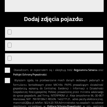
Dodaj zdjęcia pojazdu:
Oświadczam, że zapoznałem się i akceptuję treść
Regulaminu Serwisu
oraz
Polityki Ochrony Prywatności.
Wyrażam zgodę na przetwarzanie moich danych osobowych podanych w
formularzu kontaktowym przez MICHAŁ PAPIS prowadzącym działalność
gospodarczą, wpisaną do Centralnej Ewidencji i Informacji o Działalności
Gospodarczej Rzeczypospolitej Polskiej prowadzonej przez ministra właściwego
do spraw gospodarki, pod firmą: INTERPROM ul. Aleje Jerozolismie 96, 00-807
Warszawa, NIP: 7991813847, REGON: 140277121, adres poczty elektronicznej:
marciniak2@op.pl, telefon: 502 620 705 Administrator, na zasadach i w zakresie
określonym szczegółowo w
Polityce Ochrony Prywatności
w celu realizacji