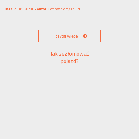
Data:
29. 01. 2020r. •
Autor:
ZlomowaniePojazdu.pl
czytaj więcej
Jak zezłomować
pojazd?