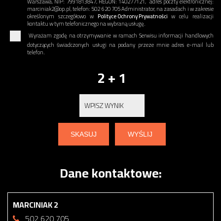
Warszawa, NIP: 7991813847, REGON: 140277121, adres poczty elektronicznej:
marciniak2@op.pl, telefon: 502 620 705 Administrator, na zasadach i w zakresie
określonym szczegółowo w
Polityce Ochrony Prywatności
w celu realizacji
kontaktu w tym telefonicznego na wybraną usługę.
Wyrażam zgodę na otrzymywanie w ramach Serwisu informacji handlowych
dotyczących świadczonych usługi na podany przeze mnie adres e-mail lub
telefon.
2 + 1
Dane kontaktowe:
MARCINIAK 2
502 620 705