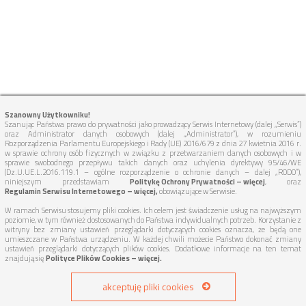
Szanowny Użytkowniku!
Szanując Państwa prawo do prywatności jako prowadzący Serwis Internetowy (dalej „Serwis”)
oraz Administrator danych osobowych (dalej „Administrator”), w rozumieniu
Rozporządzenia Parlamentu Europejskiego i Rady (UE) 2016/679 z dnia 27 kwietnia 2016 r.
w sprawie ochrony osób fizycznych w związku z przetwarzaniem danych osobowych i w
sprawie swobodnego przepływu takich danych oraz uchylenia dyrektywy 95/46/WE
(Dz.U.UE.L.2016.119.1 – ogólne rozporządzenie o ochronie danych – dalej „RODO”),
niniejszym przedstawiam
Politykę Ochrony Prywatności – więcej
, oraz
Regulamin Serwisu Internetowego – więcej,
obowiązujące w Serwisie.
W ramach Serwisu stosujemy pliki cookies. Ich celem jest świadczenie usług na najwyższym
poziomie, w tym również dostosowanych do Państwa indywidualnych potrzeb. Korzystanie z
witryny bez zmiany ustawień przeglądarki dotyczących cookies oznacza, że będą one
umieszczane w Państwa urządzeniu. W każdej chwili możecie Państwo dokonać zmiany
ustawień przeglądarki dotyczących plików cookies. Dodatkowe informacje na ten temat
znajdują się
Polityce Plików Cookies – więcej.
TUTAJ DOJEDZIEMY:
akceptuję pliki cookies