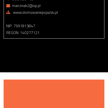
marciniak2@op.pl
www.zlomowaniepojazdu.pl
NIP: 7991813847
REGON: 140277121