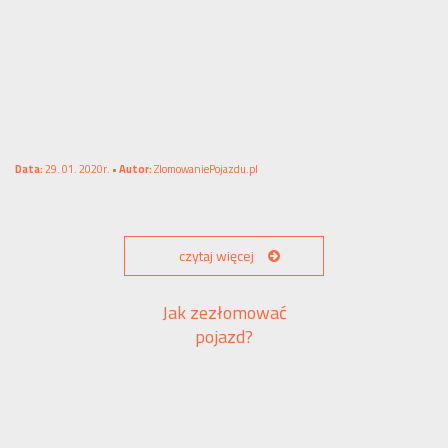
Data:
29. 01. 2020r. •
Autor:
ZlomowaniePojazdu.pl
czytaj więcej
Jak zezłomować
pojazd?