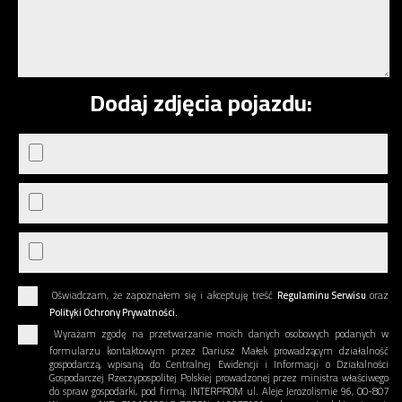
Dodaj zdjęcia pojazdu:
Oświadczam, że zapoznałem się i akceptuję treść
Regulaminu Serwisu
oraz
Polityki Ochrony Prywatności.
Wyrażam zgodę na przetwarzanie moich danych osobowych podanych w
formularzu kontaktowym przez Dariusz Małek prowadzącym działalność
gospodarczą, wpisaną do Centralnej Ewidencji i Informacji o Działalności
Gospodarczej Rzeczypospolitej Polskiej prowadzonej przez ministra właściwego
do spraw gospodarki, pod firmą: INTERPROM ul. Aleje Jerozolismie 96, 00-807