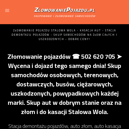
ZlomowaniePojazdu.pl
skupowanie i złomowanie samochodów
ZŁOMOWANIE POJAZDU STALOWA WOLA - KASACJA AUT - STACJA
DEMONTAŻU POJAZDÓW - SKUP SAMOCHODÓW NA ZŁOM CAŁYCH I
USZKODZONYCH - DOBRE CENY!
Złomowanie pojazdów ☎ 502 620 705 ➤
Wycena i dojazd tego samego dnia! Skup
samochodów osobowych, terenowych,
dostawczych, busów, ciężarowych,
uszkodzonych, powypadkowych każdej
marki. Skup aut w dobrym stanie oraz na
złom i do kasacji Stalowa Wola.
Stacja demontażu pojazdów, auto złom, auto kasacja