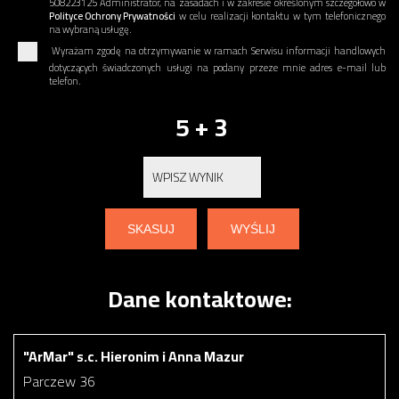
508223125 Administrator, na zasadach i w zakresie określonym szczegółowo w
Polityce Ochrony Prywatności
w celu realizacji kontaktu w tym telefonicznego
na wybraną usługę.
Wyrażam zgodę na otrzymywanie w ramach Serwisu informacji handlowych
dotyczących świadczonych usługi na podany przeze mnie adres e-mail lub
telefon.
5 + 3
Dane kontaktowe:
"ArMar" s.c. Hieronim i Anna Mazur
Parczew 36