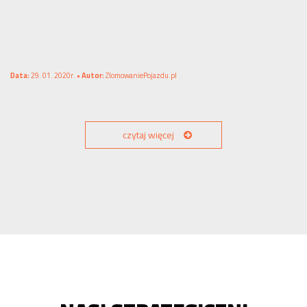
Data:
29. 01. 2020r. •
Autor:
ZlomowaniePojazdu.pl
czytaj więcej