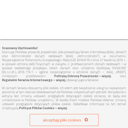
Szanowny Użytkowniku!
Szanując Państwa prawo do prywatności jako prowadzący Serwis Internetowy (dalej „Serwis”)
oraz Administrator danych osobowych (dalej „Administrator”), w rozumieniu
Rozporządzenia Parlamentu Europejskiego i Rady (UE) 2016/679 z dnia 27 kwietnia 2016 r.
w sprawie ochrony osób fizycznych w związku z przetwarzaniem danych osobowych i w
sprawie swobodnego przepływu takich danych oraz uchylenia dyrektywy 95/46/WE
(Dz.U.UE.L.2016.119.1 – ogólne rozporządzenie o ochronie danych – dalej „RODO”),
niniejszym przedstawiam
Politykę Ochrony Prywatności – więcej
, oraz
Regulamin Serwisu Internetowego – więcej,
obowiązujące w Serwisie.
W ramach Serwisu stosujemy pliki cookies. Ich celem jest świadczenie usług na najwyższym
poziomie, w tym również dostosowanych do Państwa indywidualnych potrzeb. Korzystanie z
witryny bez zmiany ustawień przeglądarki dotyczących cookies oznacza, że będą one
umieszczane w Państwa urządzeniu. W każdej chwili możecie Państwo dokonać zmiany
ustawień przeglądarki dotyczących plików cookies. Dodatkowe informacje na ten temat
znajdują się
Polityce Plików Cookies – więcej.
akceptuję pliki cookies