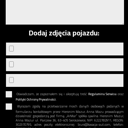
Dodaj zdjęcia pojazdu:
Oświadczam, że zapoznałem się i akceptuję treść
Regulaminu Serwisu
oraz
Polityki Ochrony Prywatności.
Wyrażam zgodę na przetwarzanie moich danych osobowych podanych w
formularzu kontaktowym przez Hieronim Mazur, Anna Mazu prowadzącym
działalność gospodarczą pod firmą: „ArMar” spółka cywilna Hieronim Mazur,
Anna Mazur ul. Parczew 36, 63-405 Sieroszewice, NIP: 6222782911, REGON:
302370795, adres poczty elektronicznej: biuro@kasacja-aut.com, telefon: