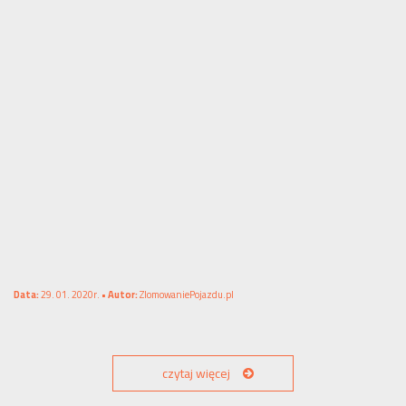
Data:
29. 01. 2020r. •
Autor:
ZlomowaniePojazdu.pl
czytaj więcej