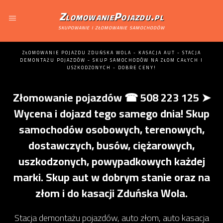
ZlomowaniePojazdu.pl
skupowanie i złomowanie samochodów
ZŁOMOWANIE POJAZDU ZDUŃSKA WOLA - KASACJA AUT - STACJA
DEMONTAŻU POJAZDÓW - SKUP SAMOCHODÓW NA ZŁOM CAŁYCH I
USZKODZONYCH - DOBRE CENY!
Złomowanie pojazdów ☎ 508 223 125 ➤
Wycena i dojazd tego samego dnia! Skup
samochodów osobowych, terenowych,
dostawczych, busów, ciężarowych,
uszkodzonych, powypadkowych każdej
marki. Skup aut w dobrym stanie oraz na
złom i do kasacji Zduńska Wola.
Stacja demontażu pojazdów, auto złom, auto kasacja