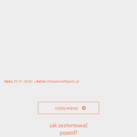
Data:
29. 01. 2020r. •
Autor:
ZlomowaniePojazdu.pl
czytaj więcej
Jak zezłomować
pojazd?