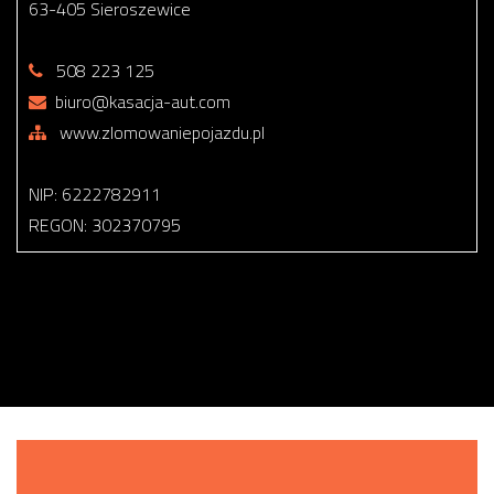
63-405 Sieroszewice
508 223 125
biuro@kasacja-aut.com
www.zlomowaniepojazdu.pl
NIP: 6222782911
REGON: 302370795