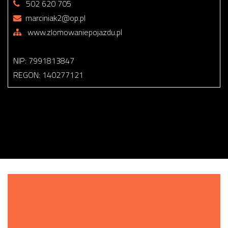
502 620 705
marciniak2@op.pl
www.zlomowaniepojazdu.pl
NIP: 7991813847
REGON: 140277121