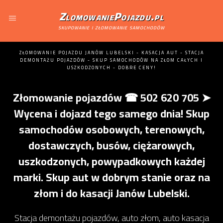
ZlomowaniePojazdu.pl
skupowanie i złomowanie samochodów
ZŁOMOWANIE POJAZDU JANÓW LUBELSKI - KASACJA AUT - STACJA
DEMONTAŻU POJAZDÓW - SKUP SAMOCHODÓW NA ZŁOM CAŁYCH I
USZKODZONYCH - DOBRE CENY!
Złomowanie pojazdów ☎ 502 620 705 ➤
Wycena i dojazd tego samego dnia! Skup
samochodów osobowych, terenowych,
dostawczych, busów, ciężarowych,
uszkodzonych, powypadkowych każdej
marki. Skup aut w dobrym stanie oraz na
złom i do kasacji Janów Lubelski.
Stacja demontażu pojazdów, auto złom, auto kasacja