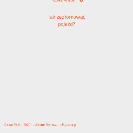
czytaj więcej
Jak zezłomować
pojazd?
Data:
29. 01. 2020r. •
Autor:
ZlomowaniePojazdu.pl