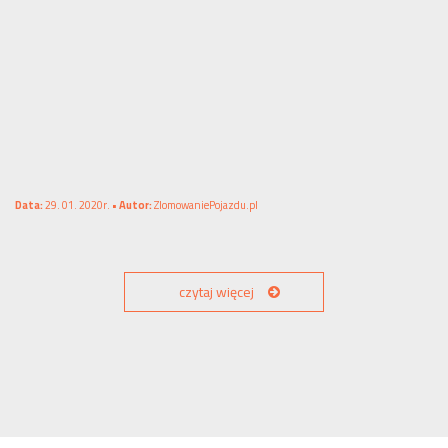
Data:
29. 01. 2020r. •
Autor:
ZlomowaniePojazdu.pl
czytaj więcej