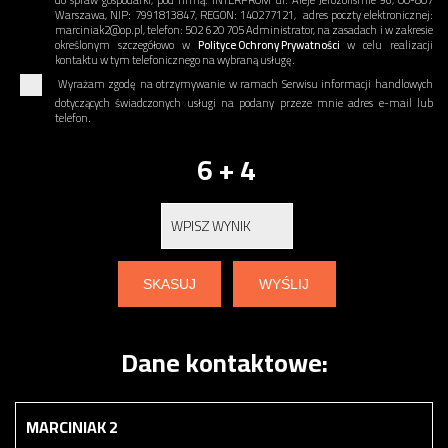
do spraw gospodarki, pod firmą: INTERPROM ul. Aleje Jerozolismie 96, 00-807
Warszawa, NIP: 7991813847, REGON: 140277121, adres poczty elektronicznej:
marciniak2@op.pl, telefon: 502 620 705 Administrator, na zasadach i w zakresie
określonym szczegółowo w
Polityce Ochrony Prywatności
w celu realizacji
kontaktu w tym telefonicznego na wybraną usługę.
Wyrażam zgodę na otrzymywanie w ramach Serwisu informacji handlowych
dotyczących świadczonych usługi na podany przeze mnie adres e-mail lub
telefon.
6 + 4
Dane kontaktowe:
MARCINIAK 2