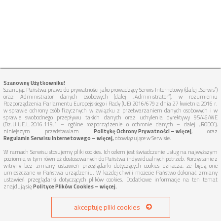
Szanowny Użytkowniku!
Szanując Państwa prawo do prywatności jako prowadzący Serwis Internetowy (dalej „Serwis”)
oraz Administrator danych osobowych (dalej „Administrator”), w rozumieniu
Rozporządzenia Parlamentu Europejskiego i Rady (UE) 2016/679 z dnia 27 kwietnia 2016 r.
w sprawie ochrony osób fizycznych w związku z przetwarzaniem danych osobowych i w
sprawie swobodnego przepływu takich danych oraz uchylenia dyrektywy 95/46/WE
(Dz.U.UE.L.2016.119.1 – ogólne rozporządzenie o ochronie danych – dalej „RODO”),
niniejszym przedstawiam
Politykę Ochrony Prywatności – więcej
, oraz
Regulamin Serwisu Internetowego – więcej,
obowiązujące w Serwisie.
W ramach Serwisu stosujemy pliki cookies. Ich celem jest świadczenie usług na najwyższym
poziomie, w tym również dostosowanych do Państwa indywidualnych potrzeb. Korzystanie z
witryny bez zmiany ustawień przeglądarki dotyczących cookies oznacza, że będą one
umieszczane w Państwa urządzeniu. W każdej chwili możecie Państwo dokonać zmiany
ustawień przeglądarki dotyczących plików cookies. Dodatkowe informacje na ten temat
znajdują się
Polityce Plików Cookies – więcej.
akceptuję pliki cookies