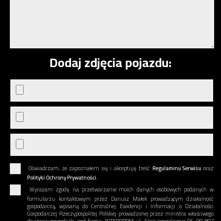
Dodaj zdjęcia pojazdu:
Oświadczam, że zapoznałem się i akceptuję treść
Regulaminu Serwisu
oraz
Polityki Ochrony Prywatności.
Wyrażam zgodę na przetwarzanie moich danych osobowych podanych w
formularzu kontaktowym przez Dariusz Małek prowadzącym działalność
gospodarczą, wpisaną do Centralnej Ewidencji i Informacji o Działalności
Gospodarczej Rzeczypospolitej Polskiej prowadzonej przez ministra właściwego