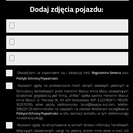
Dodaj zdjęcia pojazdu:
Oświadczam, że zapoznałem się i akceptuję treść
Regulaminu Serwisu
oraz
Polityki Ochrony Prywatności.
Wyrażam zgodę na przetwarzanie moich danych osobowych podanych w
formularzu kontaktowym przez Hieronim Mazur, Anna Mazu prowadzącym
działalność gospodarczą pod firmą: „ArMar” spółka cywilna Hieronim Mazur,
Anna Mazur ul. Parczew 36, 63-405 Sieroszewice, NIP: 6222782911, REGON:
302370795, adres poczty elektronicznej: biuro@kasacja-aut.com, telefon:
508223125 Administrator, na zasadach i w zakresie określonym szczegółowo w
Polityce Ochrony Prywatności
w celu realizacji kontaktu w tym telefonicznego
na wybraną usługę.
Wyrażam zgodę na otrzymywanie w ramach Serwisu informacji handlowych
dotyczących świadczonych usługi na podany przeze mnie adres e-mail lub