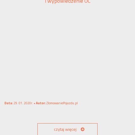
i wypowiedzenie OC
Data:
29. 01. 2020r. •
Autor:
ZlomowaniePojazdu.pl
czytaj więcej