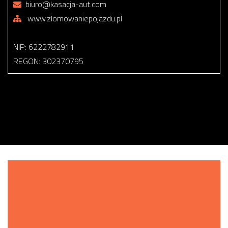
biuro@kasacja-aut.com
www.zlomowaniepojazdu.pl
NIP: 6222782911
REGON: 302370795