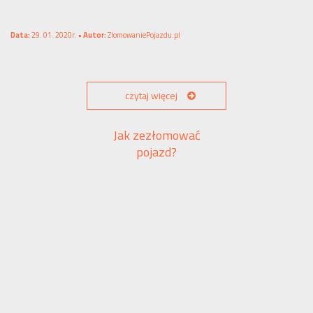
Data:
29. 01. 2020r. •
Autor:
ZlomowaniePojazdu.pl
czytaj więcej
Jak zezłomować
pojazd?