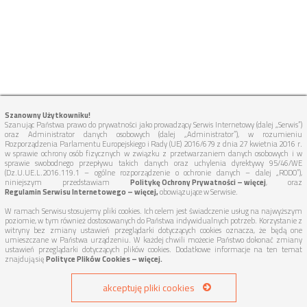
Szanowny Użytkowniku!
Szanując Państwa prawo do prywatności jako prowadzący Serwis Internetowy (dalej „Serwis”)
oraz Administrator danych osobowych (dalej „Administrator”), w rozumieniu
Rozporządzenia Parlamentu Europejskiego i Rady (UE) 2016/679 z dnia 27 kwietnia 2016 r.
w sprawie ochrony osób fizycznych w związku z przetwarzaniem danych osobowych i w
sprawie swobodnego przepływu takich danych oraz uchylenia dyrektywy 95/46/WE
(Dz.U.UE.L.2016.119.1 – ogólne rozporządzenie o ochronie danych – dalej „RODO”),
niniejszym przedstawiam
Politykę Ochrony Prywatności – więcej
, oraz
Regulamin Serwisu Internetowego – więcej,
obowiązujące w Serwisie.
W ramach Serwisu stosujemy pliki cookies. Ich celem jest świadczenie usług na najwyższym
poziomie, w tym również dostosowanych do Państwa indywidualnych potrzeb. Korzystanie z
witryny bez zmiany ustawień przeglądarki dotyczących cookies oznacza, że będą one
umieszczane w Państwa urządzeniu. W każdej chwili możecie Państwo dokonać zmiany
ustawień przeglądarki dotyczących plików cookies. Dodatkowe informacje na ten temat
znajdują się
Polityce Plików Cookies – więcej.
akceptuję pliki cookies