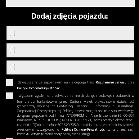
Dodaj zdjęcia pojazdu:
Oświadczam, że zapoznałem się i akceptuję treść
Regulaminu Serwisu
oraz
Polityki Ochrony Prywatności.
Wyrażam zgodę na przetwarzanie moich danych osobowych podanych w
formularzu kontaktowym przez Dariusz Małek prowadzącym działalność
gospodarczą, wpisaną do Centralnej Ewidencji i Informacji o Działalności
Gospodarczej Rzeczypospolitej Polskiej prowadzonej przez ministra właściwego
do spraw gospodarki, pod firmą: INTERPROM ul. Aleje Jerozolismie 96, 00-807
Warszawa, NIP: 7991813847, REGON: 140277121, adres poczty elektronicznej:
marciniak2@op.pl, telefon: 502 620 705 Administrator, na zasadach i w zakresie
określonym szczegółowo w
Polityce Ochrony Prywatności
w celu realizacji
kontaktu w tym telefonicznego na wybraną usługę.