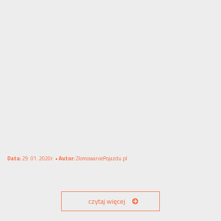
Data:
29. 01. 2020r. •
Autor:
ZlomowaniePojazdu.pl
czytaj więcej