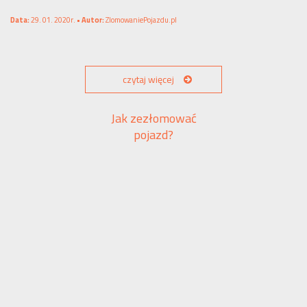
Data:
29. 01. 2020r. •
Autor:
ZlomowaniePojazdu.pl
czytaj więcej
Jak zezłomować
pojazd?