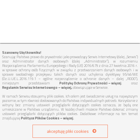
Szanowny Użytkowniku!
Szanując Państwa prawo do prywatności jako prowadzący Serwis Internetowy (dalej „Serwis”)
oraz Administrator danych osobowych (dalej „Administrator”), w rozumieniu
Rozporządzenia Parlamentu Europejskiego i Rady (UE) 2016/679 z dnia 27 kwietnia 2016 r.
w sprawie ochrony osób fizycznych w związku z przetwarzaniem danych osobowych i w
sprawie swobodnego przepływu takich danych oraz uchylenia dyrektywy 95/46/WE
(Dz.U.UE.L.2016.119.1 – ogólne rozporządzenie o ochronie danych – dalej „RODO”),
niniejszym przedstawiam
Politykę Ochrony Prywatności – więcej
, oraz
Regulamin Serwisu Internetowego – więcej,
obowiązujące w Serwisie.
W ramach Serwisu stosujemy pliki cookies. Ich celem jest świadczenie usług na najwyższym
poziomie, w tym również dostosowanych do Państwa indywidualnych potrzeb. Korzystanie z
witryny bez zmiany ustawień przeglądarki dotyczących cookies oznacza, że będą one
umieszczane w Państwa urządzeniu. W każdej chwili możecie Państwo dokonać zmiany
ustawień przeglądarki dotyczących plików cookies. Dodatkowe informacje na ten temat
znajdują się
Polityce Plików Cookies – więcej.
akceptuję pliki cookies