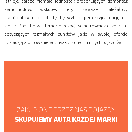
istnieje bardzo niemało jednostek proponujących demontaż
samochodów, wskutek tego zawsze należałoby
skonfrontować ich oferty, by wybrać perfekcyjną opcję dla
siebie. Ponadto w internecie odkryć wolno również dużo opinii
dotyczących rozmaitych punktów, jakie w swojej ofercie
posiadają złomowanie aut uszkodzonych i innych pojazdów.
ZAKUPIONE PRZEZ NAS POJAZDY
SKUPUJEMY AUTA KAŻDEJ MARKI