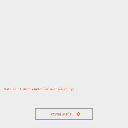
Data:
29. 01. 2020r. •
Autor:
ZlomowaniePojazdu.pl
czytaj więcej