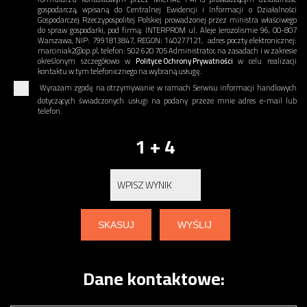
gospodarczą, wpisaną do Centralnej Ewidencji i Informacji o Działalności
Gospodarczej Rzeczypospolitej Polskiej prowadzonej przez ministra właściwego
do spraw gospodarki, pod firmą: INTERPROM ul. Aleje Jerozolismie 96, 00-807
Warszawa, NIP: 7991813847, REGON: 140277121, adres poczty elektronicznej:
marciniak2@op.pl, telefon: 502 620 705 Administrator, na zasadach i w zakresie
określonym szczegółowo w
Polityce Ochrony Prywatności
w celu realizacji
kontaktu w tym telefonicznego na wybraną usługę.
Wyrażam zgodę na otrzymywanie w ramach Serwisu informacji handlowych
dotyczących świadczonych usługi na podany przeze mnie adres e-mail lub
telefon.
1 + 4
Dane kontaktowe: