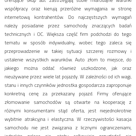
oferujące skup aut zastrzegają sobie miarodajne warunki
współpracy oraz kierują przeróżne wymagania w stronę
internetową kontrahentów. Do najczęstszych wymagań
należy posiadanie przez samochody znaczących badań
technicznych i OC. Większa część firm podchodzi do tego
tematu w sposób indywidualny, wobec tego zaleca się
przeprowadzenie w takiej sytuacji szczerej rozmowy i
ustalenie wszystkich warunków. Auto złom to miejsce, do
jakiego można oddać również uszkodzone, jak oraz
nieużywane przez wiele lat pojazdy. W zależności od ich wagi,
stanu i innych czynników jednostka gospodarcza zaproponuje
konkretną cenę za przekazany pojazd. Firmy oferujące
złomowanie samochodów są otwarte na kooperację z
różnymi konsumentami stąd oferta, jest niejednokrotnie
wybitnie atrakcyjna i elastyczna. W rzeczywistości kasacja
samochodu nie jest związania z licznymi ograniczeniami,