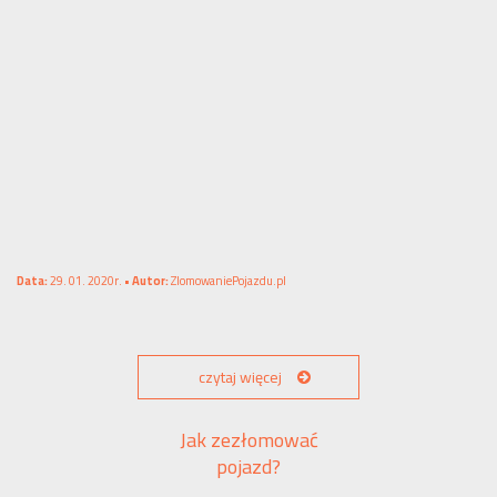
Data:
29. 01. 2020r. •
Autor:
ZlomowaniePojazdu.pl
czytaj więcej
Jak zezłomować
pojazd?