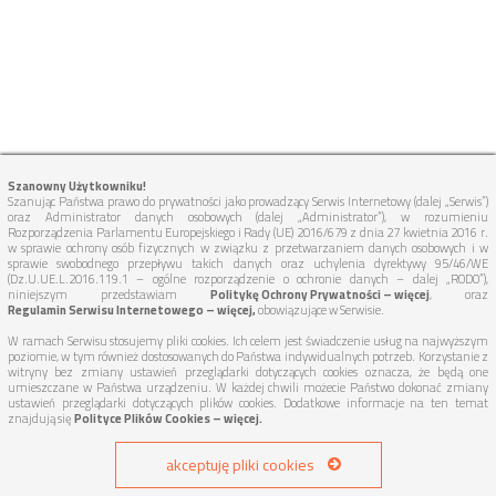
Szanowny Użytkowniku!
Szanując Państwa prawo do prywatności jako prowadzący Serwis Internetowy (dalej „Serwis”)
oraz Administrator danych osobowych (dalej „Administrator”), w rozumieniu
Rozporządzenia Parlamentu Europejskiego i Rady (UE) 2016/679 z dnia 27 kwietnia 2016 r.
w sprawie ochrony osób fizycznych w związku z przetwarzaniem danych osobowych i w
sprawie swobodnego przepływu takich danych oraz uchylenia dyrektywy 95/46/WE
(Dz.U.UE.L.2016.119.1 – ogólne rozporządzenie o ochronie danych – dalej „RODO”),
niniejszym przedstawiam
Politykę Ochrony Prywatności – więcej
, oraz
Regulamin Serwisu Internetowego – więcej,
obowiązujące w Serwisie.
W ramach Serwisu stosujemy pliki cookies. Ich celem jest świadczenie usług na najwyższym
poziomie, w tym również dostosowanych do Państwa indywidualnych potrzeb. Korzystanie z
witryny bez zmiany ustawień przeglądarki dotyczących cookies oznacza, że będą one
umieszczane w Państwa urządzeniu. W każdej chwili możecie Państwo dokonać zmiany
ustawień przeglądarki dotyczących plików cookies. Dodatkowe informacje na ten temat
znajdują się
Polityce Plików Cookies – więcej.
akceptuję pliki cookies