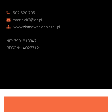
502 620 705
marciniak2@op.pl
www.zlomowaniepojazdu.pl
NIP: 7991813847
REGON: 140277121