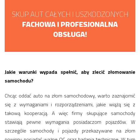
SKUP AUT CAŁYCH I USZKODZONYCH
FACHOWA I PROFESJONALNA
OBSŁUGA!
Jakie warunki wypada spełnić, aby zlecić złomowanie
samochodu?
Chcąc oddać auto na złom samochodowy, warto zaznajomić
się z wymaganiami i rozporządzeniami, jakie wiążą się z
takową kooperacją. A więc firmy skupujące samochody
stawiają pewne wymagania posiadaczom pojazdów. W
szczególe samochody i pojazdy przekazywane na złom
powinny posiadać ważne OC oraz badania techniczne. W tym