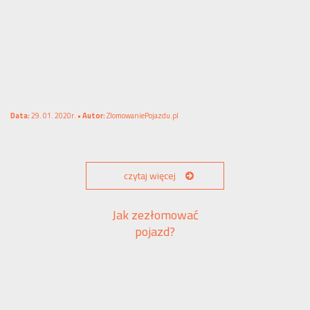
Data:
29. 01. 2020r. •
Autor:
ZlomowaniePojazdu.pl
czytaj więcej
Jak zezłomować
pojazd?