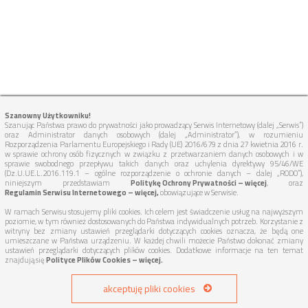
Szanowny Użytkowniku!
Szanując Państwa prawo do prywatności jako prowadzący Serwis Internetowy (dalej „Serwis”)
oraz Administrator danych osobowych (dalej „Administrator”), w rozumieniu
Rozporządzenia Parlamentu Europejskiego i Rady (UE) 2016/679 z dnia 27 kwietnia 2016 r.
w sprawie ochrony osób fizycznych w związku z przetwarzaniem danych osobowych i w
sprawie swobodnego przepływu takich danych oraz uchylenia dyrektywy 95/46/WE
(Dz.U.UE.L.2016.119.1 – ogólne rozporządzenie o ochronie danych – dalej „RODO”),
niniejszym przedstawiam
Politykę Ochrony Prywatności – więcej
, oraz
Regulamin Serwisu Internetowego – więcej,
obowiązujące w Serwisie.
W ramach Serwisu stosujemy pliki cookies. Ich celem jest świadczenie usług na najwyższym
poziomie, w tym również dostosowanych do Państwa indywidualnych potrzeb. Korzystanie z
witryny bez zmiany ustawień przeglądarki dotyczących cookies oznacza, że będą one
umieszczane w Państwa urządzeniu. W każdej chwili możecie Państwo dokonać zmiany
ustawień przeglądarki dotyczących plików cookies. Dodatkowe informacje na ten temat
znajdują się
Polityce Plików Cookies – więcej.
TUTAJ DOJEDZIEMY:
akceptuję pliki cookies