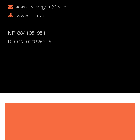
adaxs_strzegom@wp.pl
www.adaxs.pl
NIP: 8841051951
REGON: 020826316