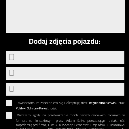
Dodaj zdjęcia pojazdu:
Oświadczam, że zapoznałem się i akceptuję treść
Regulaminu Serwisu
oraz
Polityki Ochrony Prywatności.
Wyrażam zgodę na przetwarzanie moich danych osobowych podanych w
formularzu kontaktowym przez Adam Sołtys prowadzącym działalność
gospodarczą pod firmą: P.W. ADAXS Stacja Demontażu Pojazdów ul. Koszarowa