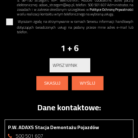
5, 58-150 Strzegom, NIP: 8841051951, REGON: 020826316, adres poczty
elektronicznej: adaxs_strzegom@wp.pl, telefon: 500 501 607 Administrator, na
zasadach i w zakresie określonym szczegółowo w
Polityce Ochrony Prywatności
w celu realizacji kontaktu w tym telefonicznego na wybraną usługę.
Wyrażam zgodę na otrzymywanie w ramach Serwisu informacji handlowych
dotyczących świadczonych usługi na podany przeze mnie adres e-mail lub
telefon.
1 + 6
Dane kontaktowe:
P.W. ADAXS Stacja Demontażu Pojazdów
500 501 607