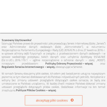
Szanowny Użytkowniku!
Szanując Państwa prawo do prywatności jako prowadzący Serwis Internetowy (dalej „Serwis”)
oraz Administrator danych osobowych (dalej „Administrator”), w rozumieniu
Rozporządzenia Parlamentu Europejskiego i Rady (UE) 2016/679 z dnia 27 kwietnia 2016 r.
w sprawie ochrony osób fizycznych w związku z przetwarzaniem danych osobowych i w
sprawie swobodnego przepływu takich danych oraz uchylenia dyrektywy 95/46/WE
(Dz.U.UE.L.2016.119.1 – ogólne rozporządzenie o ochronie danych – dalej „RODO”),
niniejszym przedstawiam
Politykę Ochrony Prywatności – więcej
, oraz
Regulamin Serwisu Internetowego – więcej,
obowiązujące w Serwisie.
W ramach Serwisu stosujemy pliki cookies. Ich celem jest świadczenie usług na najwyższym
poziomie, w tym również dostosowanych do Państwa indywidualnych potrzeb. Korzystanie z
witryny bez zmiany ustawień przeglądarki dotyczących cookies oznacza, że będą one
umieszczane w Państwa urządzeniu. W każdej chwili możecie Państwo dokonać zmiany
ustawień przeglądarki dotyczących plików cookies. Dodatkowe informacje na ten temat
znajdują się
Polityce Plików Cookies – więcej.
akceptuję pliki cookies