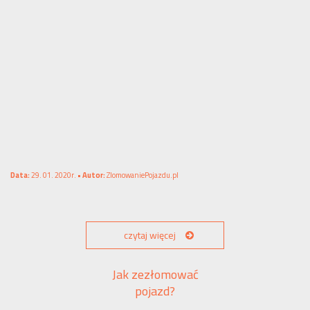
Data:
29. 01. 2020r. •
Autor:
ZlomowaniePojazdu.pl
czytaj więcej
Jak zezłomować
pojazd?