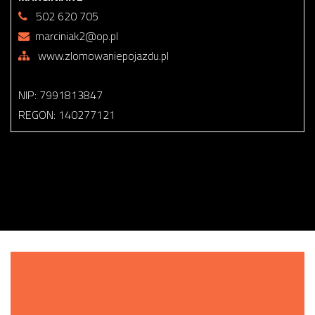
502 620 705
marciniak2@op.pl
www.zlomowaniepojazdu.pl
NIP: 7991813847
REGON: 140277121