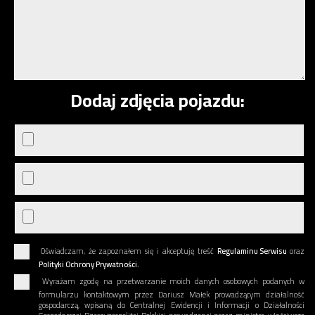
Dodaj zdjęcia pojazdu:
Oświadczam, że zapoznałem się i akceptuję treść
Regulaminu Serwisu
oraz
Polityki Ochrony Prywatności.
Wyrażam zgodę na przetwarzanie moich danych osobowych podanych w
formularzu kontaktowym przez Dariusz Małek prowadzącym działalność
gospodarczą, wpisaną do Centralnej Ewidencji i Informacji o Działalności