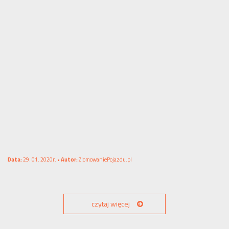
Data:
29. 01. 2020r. •
Autor:
ZlomowaniePojazdu.pl
czytaj więcej