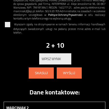
Gospodarczej Rzeczypospolitej Polskiej prowadzonej przez ministra właściwego
do spraw gospodarki, pod firmą: INTERPROM ul. Aleje Jerozolismie 96, 00-807
Warszawa, NIP: 7991813847, REGON: 140277121, adres poczty elektronicznej:
marciniak2@op.pl, telefon: 502 620 705 Administrator, na zasadach i w zakresie
określonym szczegółowo w
Polityce Ochrony Prywatności
w celu realizacji
kontaktu w tym telefonicznego na wybraną usługę.
Wyrażam zgodę na otrzymywanie w ramach Serwisu informacji handlowych
dotyczących świadczonych usługi na podany przeze mnie adres e-mail lub
telefon.
2 + 10
Dane kontaktowe:
MARCINIAK 2