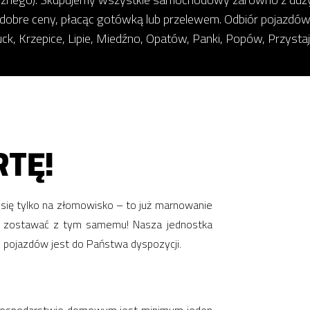
 dobre ceny, płacąc gotówką lub przelewem. Odbiór pojazdów
uck, Krzepice, Lipie, Miedźno, Opatów, Panki, Popów, Przysta
TĘ!
się tylko na złomowisko – to już marnowanie
kże zostawać z tym samemu! Nasza jednostka
u pojazdów jest do Państwa dyspozycji.