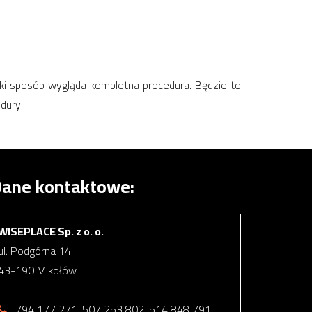
i sposób wygląda kompletna procedura. Będzie to
dury.
ane kontaktowe:
WISEPLACE Sp. z o. o.
ul. Podgórna 14
43-190 Mikołów
794 177 271, 507 253 802, 514 848 791