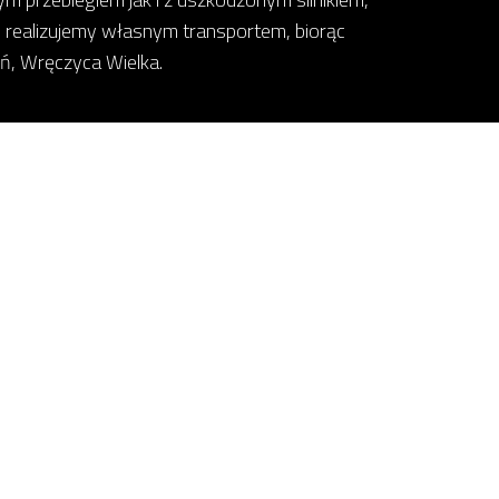
 realizujemy własnym transportem, biorąc
jń, Wręczyca Wielka.