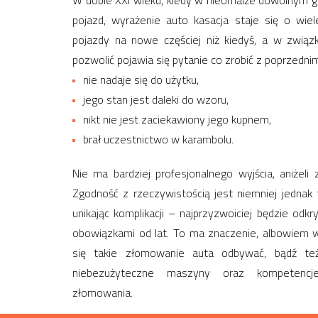
W dobie XXI wieku, kiedy w nieomalże dowolnym
pojazd, wyrażenie auto kasacja staje się o wiel
pojazdy na nowe częściej niż kiedyś, a w zwią
pozwolić pojawia się pytanie co zrobić z poprzednim
nie nadaje się do użytku,
jego stan jest daleki do wzoru,
nikt nie jest zaciekawiony jego kupnem,
brał uczestnictwo w karambolu.
Nie ma bardziej profesjonalnego wyjścia, aniżel
Zgodność z rzeczywistością jest niemniej jednak 
unikając komplikacji – najprzyzwoiciej będzie odkr
obowiązkami od lat. To ma znaczenie, albowiem w
się takie złomowanie auta odbywać, bądź też 
niebezużyteczne maszyny oraz kompetencj
złomowania.