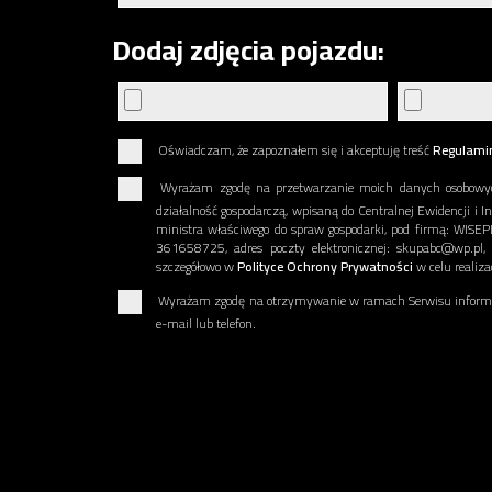
Dodaj zdjęcia pojazdu:
Oświadczam, że zapoznałem się i akceptuję treść
Regulami
Wyrażam zgodę na przetwarzanie moich danych osobowy
działalność gospodarczą, wpisaną do Centralnej Ewidencji i I
ministra właściwego do spraw gospodarki, pod firmą: WIS
361658725, adres poczty elektronicznej: skupabc@wp.pl,
szczegółowo w
Polityce Ochrony Prywatności
w celu realiz
Wyrażam zgodę na otrzymywanie w ramach Serwisu informac
e-mail lub telefon.