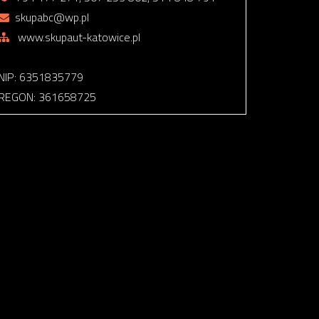
skupabc@wp.pl
www.skupaut-katowice.pl
NIP: 6351835779
REGON: 361658725