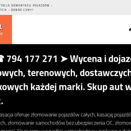
STACJA DEMONTAŻU POJAZDÓW -
YCH - DOBRE CENY!
l
ów
794 177 271 ➤ Wycena i dojazd
ych, terenowych, dostawczych,
owych każdej marki. Skup aut w
.
kasacja oferuje złomowanie pojazdów całych, kasację pojaz
ch, złomowanie samochodów bez ubezpieczenia OC, złom
icznego). Skupujemy wszystkie samochodowy zarówno z dużym