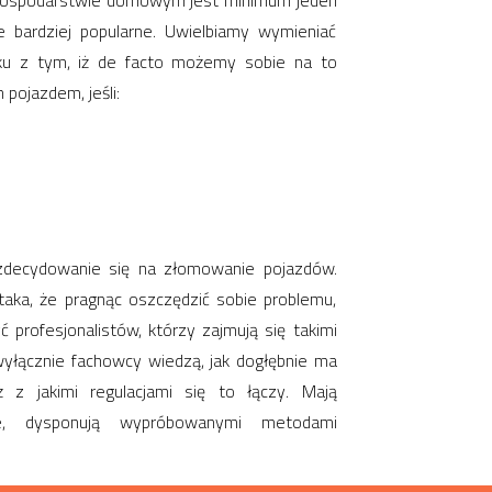
 gospodarstwie domowym jest minimum jeden
e bardziej popularne. Uwielbiamy wymieniać
zku z tym, iż de facto możemy sobie na to
 pojazdem, jeśli:
i zdecydowanie się na złomowanie pojazdów.
taka, że pragnąc oszczędzić sobie problemu,
yć profesjonalistów, którzy zajmują się takimi
yłącznie fachowcy wiedzą, jak dogłębnie ma
z jakimi regulacjami się to łączy. Mają
e, dysponują wypróbowanymi metodami