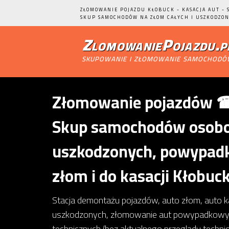
ZŁOMOWANIE POJAZDU KŁOBUCK - KASACJA AUT - 
SKUP SAMOCHODÓW NA ZŁOM CAŁYCH I USZKODZON
ZlomowaniePojazdu.p
skupowanie i złomowanie samochod
Złomowanie pojazdów ☎ 
Skup samochodów osobow
uszkodzonych, powypadk
złom i do kasacji Kłobuck
Stacja demontażu pojazdów, auto złom, auto 
uszkodzonych, złomowanie aut powypadkowy
technicznych (bez aktualnego przeglądu techn