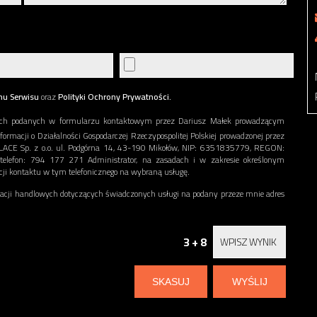
nu Serwisu
oraz
Polityki Ochrony Prywatności.
ch podanych w formularzu kontaktowym przez Dariusz Małek prowadzącym
nformacji o Działalności Gospodarczej Rzeczypospolitej Polskiej prowadzonej przez
EPLACE Sp. z o.o. ul. Podgórna 14, 43-190 Mikołów, NIP: 6351835779, REGON:
 telefon: 794 177 271 Administrator, na zasadach i w zakresie określonym
acji kontaktu w tym telefonicznego na wybraną usługę.
ji handlowych dotyczących świadczonych usługi na podany przeze mnie adres
3 + 8