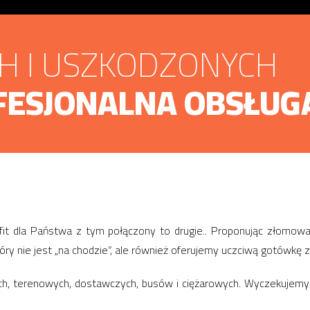
CH I USZKODZONYCH
FESJONALNA OBSŁUG
it dla Państwa z tym połączony to drugie.. Proponując złomo
óry nie jest „na chodzie”, ale również oferujemy uczciwą gotówkę
ch, terenowych, dostawczych, busów i ciężarowych. Wyczekujemy 