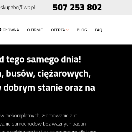
507 253 802
skupabc@wp.pl
GŁÓWNA
O FIRMIE
OFERTA
BLOG
FAQ
 tego samego dnia!
 busów, ciężarowych,
 dobrym stanie oraz na
dów niekompletnych, złomowanie aut
owanie samochodów bez ważnych badań
 przebiegiem jak i z uszkodzonym silnikiem,