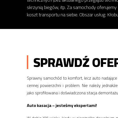
skrzynią biegów, itp. Za samochody oferujemy
koszt transportu na siebie. Obszar usług: Kłob
SPRAWDŹ OFER
Sprawny samochód to komfort, lecz auto nadające 
cennej powierzchni i problem. Nie należy jedna
jako sprofilowana i doświadczona stacja demontaż
Auto kasacja – jesteśmy ekspertami!