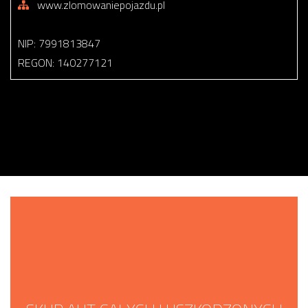
www.zlomowaniepojazdu.pl
NIP: 7991813847
REGON: 140277121