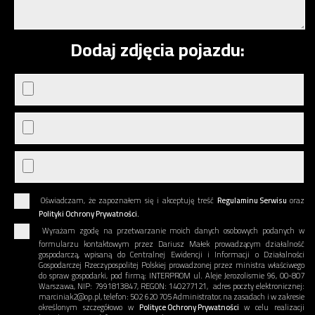
Dodaj zdjęcia pojazdu:
Oświadczam, że zapoznałem się i akceptuję treść
Regulaminu Serwisu
oraz
Polityki Ochrony Prywatności.
Wyrażam zgodę na przetwarzanie moich danych osobowych podanych w
formularzu kontaktowym przez Dariusz Małek prowadzącym działalność
gospodarczą, wpisaną do Centralnej Ewidencji i Informacji o Działalności
Gospodarczej Rzeczypospolitej Polskiej prowadzonej przez ministra właściwego
do spraw gospodarki, pod firmą: INTERPROM ul. Aleje Jerozolismie 96, 00-807
Warszawa, NIP: 7991813847, REGON: 140277121, adres poczty elektronicznej:
marciniak2@op.pl, telefon: 502 620 705 Administrator, na zasadach i w zakresie
określonym szczegółowo w
Polityce Ochrony Prywatności
w celu realizacji