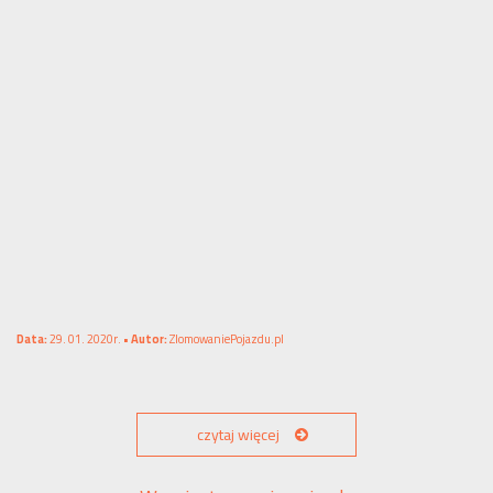
Data:
29. 01. 2020r. •
Autor:
ZlomowaniePojazdu.pl
czytaj więcej