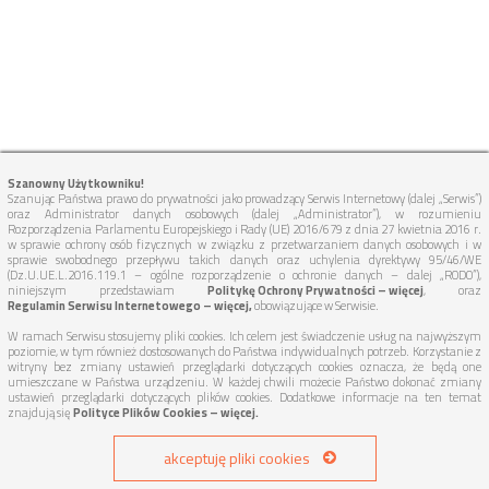
Szanowny Użytkowniku!
Szanując Państwa prawo do prywatności jako prowadzący Serwis Internetowy (dalej „Serwis”)
oraz Administrator danych osobowych (dalej „Administrator”), w rozumieniu
Rozporządzenia Parlamentu Europejskiego i Rady (UE) 2016/679 z dnia 27 kwietnia 2016 r.
w sprawie ochrony osób fizycznych w związku z przetwarzaniem danych osobowych i w
sprawie swobodnego przepływu takich danych oraz uchylenia dyrektywy 95/46/WE
(Dz.U.UE.L.2016.119.1 – ogólne rozporządzenie o ochronie danych – dalej „RODO”),
niniejszym przedstawiam
Politykę Ochrony Prywatności – więcej
, oraz
Regulamin Serwisu Internetowego – więcej,
obowiązujące w Serwisie.
W ramach Serwisu stosujemy pliki cookies. Ich celem jest świadczenie usług na najwyższym
poziomie, w tym również dostosowanych do Państwa indywidualnych potrzeb. Korzystanie z
witryny bez zmiany ustawień przeglądarki dotyczących cookies oznacza, że będą one
umieszczane w Państwa urządzeniu. W każdej chwili możecie Państwo dokonać zmiany
ustawień przeglądarki dotyczących plików cookies. Dodatkowe informacje na ten temat
znajdują się
Polityce Plików Cookies – więcej.
akceptuję pliki cookies