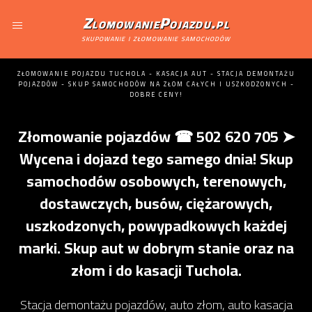
ZlomowaniePojazdu.pl
skupowanie i złomowanie samochodów
ZŁOMOWANIE POJAZDU TUCHOLA - KASACJA AUT - STACJA DEMONTAŻU
POJAZDÓW - SKUP SAMOCHODÓW NA ZŁOM CAŁYCH I USZKODZONYCH -
DOBRE CENY!
Złomowanie pojazdów ☎ 502 620 705 ➤
Wycena i dojazd tego samego dnia! Skup
samochodów osobowych, terenowych,
dostawczych, busów, ciężarowych,
uszkodzonych, powypadkowych każdej
marki. Skup aut w dobrym stanie oraz na
złom i do kasacji Tuchola.
Stacja demontażu pojazdów, auto złom, auto kasacja