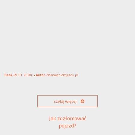
Data:
29. 01. 2020r. •
Autor:
ZlomowaniePojazdu.pl
czytaj więcej
Jak zezłomować
pojazd?