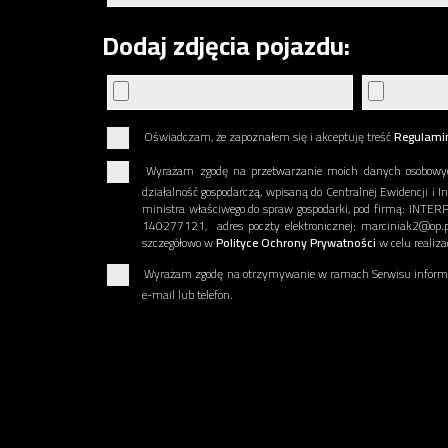
Dodaj zdjęcia pojazdu:
Oświadczam, że zapoznałem się i akceptuję treść
Regulami
Wyrażam zgodę na przetwarzanie moich danych osobowy
działalność gospodarczą, wpisaną do Centralnej Ewidencji i I
ministra właściwego do spraw gospodarki, pod firmą: INT
140277121, adres poczty elektronicznej: marciniak2@op.p
szczegółowo w
Polityce Ochrony Prywatności
w celu realiz
Wyrażam zgodę na otrzymywanie w ramach Serwisu informac
e-mail lub telefon.