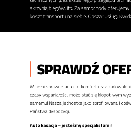
skrzynią biegów, itp. Za samochody oferujemy
koszt transportu na siebie. Obszar usług: Kwidz
SPRAWDŹ OFER
W pełni sprawne auto to komfort oraz zadowolenie
czasy wspaniałości, może stać się kłopotliwym wy
samemu! Nasza jednostka jako sprofilowana i doś
Państwa dyspozycji.
Auto kasacja – jesteśmy specjalistami!