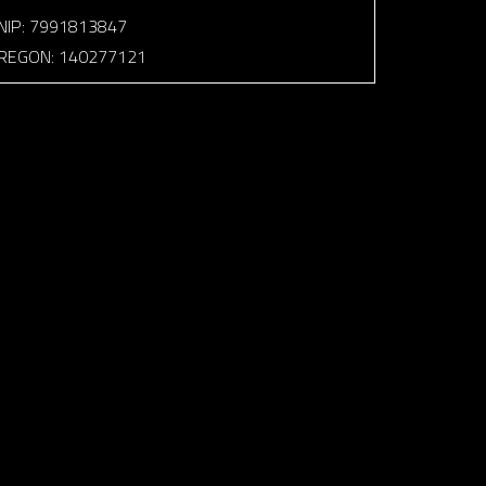
NIP: 7991813847
REGON: 140277121