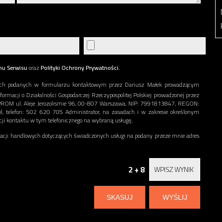
nu Serwisu
oraz
Polityki Ochrony Prywatności.
ch podanych w formularzu kontaktowym przez Dariusz Małek prowadzącym
nformacji o Działalności Gospodarczej Rzeczypospolitej Polskiej prowadzonej przez
ERPROM ul. Aleje Jerozolismie 96, 00-807 Warszawa, NIP: 7991813847, REGON:
l, telefon: 502 620 705 Administrator, na zasadach i w zakresie określonym
acji kontaktu w tym telefonicznego na wybraną usługę.
ji handlowych dotyczących świadczonych usługi na podany przeze mnie adres
2 + 8