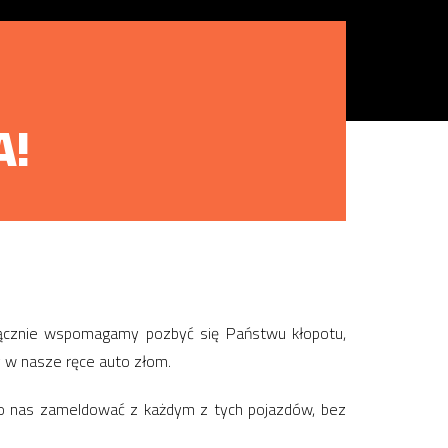
A!
łącznie wspomagamy pozbyć się Państwu kłopotu,
y w nasze ręce auto złom.
 do nas zameldować z każdym z tych pojazdów, bez