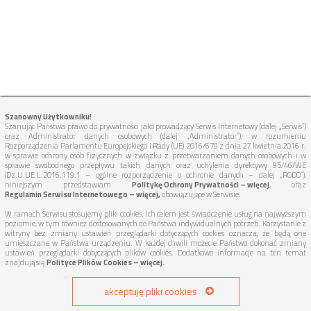
Szanowny Użytkowniku!
Szanując Państwa prawo do prywatności jako prowadzący Serwis Internetowy (dalej „Serwis”)
oraz Administrator danych osobowych (dalej „Administrator”), w rozumieniu
Rozporządzenia Parlamentu Europejskiego i Rady (UE) 2016/679 z dnia 27 kwietnia 2016 r.
w sprawie ochrony osób fizycznych w związku z przetwarzaniem danych osobowych i w
sprawie swobodnego przepływu takich danych oraz uchylenia dyrektywy 95/46/WE
(Dz.U.UE.L.2016.119.1 – ogólne rozporządzenie o ochronie danych – dalej „RODO”),
niniejszym przedstawiam
Politykę Ochrony Prywatności – więcej
, oraz
Regulamin Serwisu Internetowego – więcej,
obowiązujące w Serwisie.
W ramach Serwisu stosujemy pliki cookies. Ich celem jest świadczenie usług na najwyższym
poziomie, w tym również dostosowanych do Państwa indywidualnych potrzeb. Korzystanie z
witryny bez zmiany ustawień przeglądarki dotyczących cookies oznacza, że będą one
umieszczane w Państwa urządzeniu. W każdej chwili możecie Państwo dokonać zmiany
ustawień przeglądarki dotyczących plików cookies. Dodatkowe informacje na ten temat
znajdują się
Polityce Plików Cookies – więcej.
TUTAJ DOJEDZIEMY:
akceptuję pliki cookies