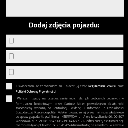
Dodaj zdjęcia pojazdu:
Oświadczam, że zapoznałem się i akceptuję treść
Regulaminu Serwisu
oraz
Polityki Ochrony Prywatności.
Wyrażam zgodę na przetwarzanie moich danych osobowych podanych w
formularzu kontaktowym przez Dariusz Małek prowadzącym działalność
gospodarczą, wpisaną do Centralnej Ewidencji i Informacji o Działalności
Gospodarczej Rzeczypospolitej Polskiej prowadzonej przez ministra właściwego
do spraw gospodarki, pod firmą: INTERPROM ul. Aleje Jerozolismie 96, 00-807
Warszawa, NIP: 7991813847, REGON: 140277121, adres poczty elektronicznej:
marciniak2@op.pl, telefon: 502 620 705 Administrator, na zasadach i w zakresie