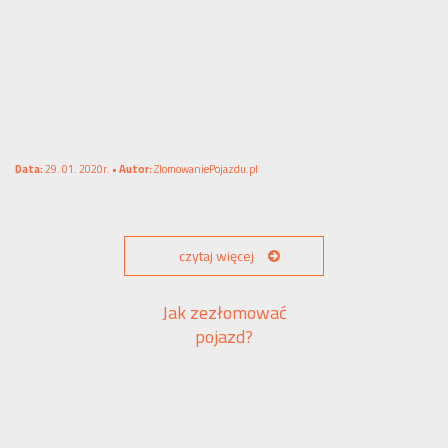
Data:
29. 01. 2020r. •
Autor:
ZlomowaniePojazdu.pl
czytaj więcej
Jak zezłomować
pojazd?