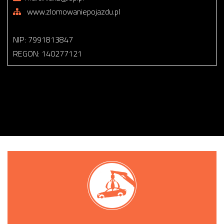
www.zlomowaniepojazdu.pl
NIP: 7991813847
REGON: 140277121