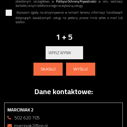
określonym szczegółowo w
Polityce Ochrony Prywatności
w celu realizacji
kontaktu w tym telefonicznego na wybraną usługę.
Wyrażam zgodę na otrzymywanie w ramach Serwisu informacji handlowych
dotyczących świadczonych usługi na podany przeze mnie adres e-mail lub
telefon.
1 + 5
Dane kontaktowe:
MARCINIAK 2
502 620 705
marciniak2@op.pl