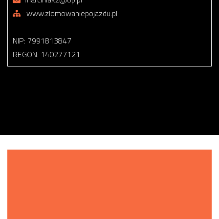
www.zlomowaniepojazdu.pl
NIP: 7991813847
REGON: 140277121