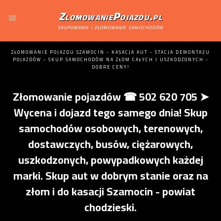
ZlomowaniePojazdu.pl
skupowanie i złomowanie samochodów
ZŁOMOWANIE POJAZDU SZAMOCIN - KASACJA AUT - STACJA DEMONTAŻU
POJAZDÓW - SKUP SAMOCHODÓW NA ZŁOM CAŁYCH I USZKODZONYCH -
DOBRE CENY!
Złomowanie pojazdów ☎ 502 620 705 ➤
Wycena i dojazd tego samego dnia! Skup
samochodów osobowych, terenowych,
dostawczych, busów, ciężarowych,
uszkodzonych, powypadkowych każdej
marki. Skup aut w dobrym stanie oraz na
złom i do kasacji Szamocin - powiat
chodzieski.