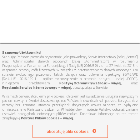
Szanowny Użytkowniku!
Szanując Państwa prawo do prywatności jako prowadzący Serwis Internetowy (dalej „Serwis”)
oraz Administrator danych osobowych (dalej „Administrator”), w rozumieniu
Rozporządzenia Parlamentu Europejskiego i Rady (UE) 2016/679 z dnia 27 kwietnia 2016 r.
w sprawie ochrony osób fizycznych w związku z przetwarzaniem danych osobowych i w
sprawie swobodnego przepływu takich danych oraz uchylenia dyrektywy 95/46/WE
(Dz.U.UE.L.2016.119.1 – ogólne rozporządzenie o ochronie danych – dalej „RODO”),
niniejszym przedstawiam
Politykę Ochrony Prywatności – więcej
, oraz
Regulamin Serwisu Internetowego – więcej,
obowiązujące w Serwisie.
W ramach Serwisu stosujemy pliki cookies. Ich celem jest świadczenie usług na najwyższym
poziomie, w tym również dostosowanych do Państwa indywidualnych potrzeb. Korzystanie z
witryny bez zmiany ustawień przeglądarki dotyczących cookies oznacza, że będą one
umieszczane w Państwa urządzeniu. W każdej chwili możecie Państwo dokonać zmiany
TUTAJ DOJEDZIEMY:
ustawień przeglądarki dotyczących plików cookies. Dodatkowe informacje na ten temat
znajdują się
Polityce Plików Cookies – więcej.
WOJEWÓDZTWO WIELKOPOLSKIE
akceptuję pliki cookies