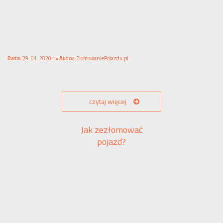
Data:
29. 01. 2020r. •
Autor:
ZlomowaniePojazdu.pl
czytaj więcej
Jak zezłomować
pojazd?