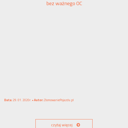
bez ważnego OC
Data:
29. 01. 2020r. •
Autor:
ZlomowaniePojazdu.pl
czytaj więcej