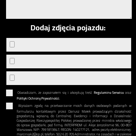
Dodaj zdjęcia pojazdu:
Oświadczam, że zapoznałem się i akceptuję treść
Regulaminu Serwisu
oraz
Polityki Ochrony Prywatności.
Wyrażam zgodę na przetwarzanie moich danych osobowych podanych w
formularzu kontaktowym przez Dariusz Małek prowadzącym działalność
gospodarczą, wpisaną do Centralnej Ewidencji i Informacji o Działalności
Gospodarczej Rzeczypospolitej Polskiej prowadzonej przez ministra właściwego
do spraw gospodarki, pod firmą: INTERPROM ul. Aleje Jerozolismie 96, 00-807
Warszawa, NIP: 7991813847, REGON: 140277121, adres poczty elektronicznej:
marciniak2@op.pl, telefon: 502 620 705 Administrator, na zasadach i w zakresie