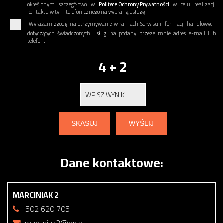
określonym szczegółowo w
Polityce Ochrony Prywatności
w celu realizacji
kontaktu w tym telefonicznego na wybraną usługę.
Wyrażam zgodę na otrzymywanie w ramach Serwisu informacji handlowych
dotyczących świadczonych usługi na podany przeze mnie adres e-mail lub
telefon.
4 + 2
Dane kontaktowe:
MARCINIAK 2
502 620 705
marciniak2@op.pl