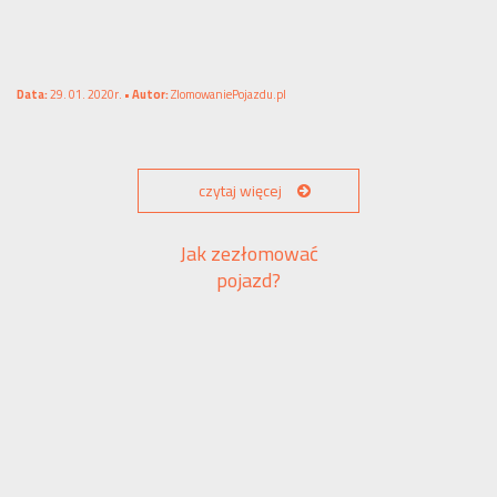
Data:
29. 01. 2020r. •
Autor:
ZlomowaniePojazdu.pl
czytaj więcej
Jak zezłomować
pojazd?