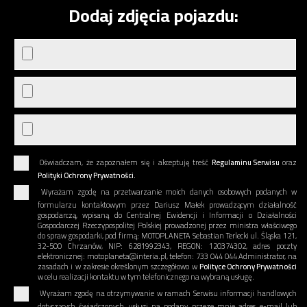
Dodaj zdjęcia pojazdu:
Oświadczam, że zapoznałem się i akceptuję treść
Regulaminu Serwisu
oraz
Polityki Ochrony Prywatności.
Wyrażam zgodę na przetwarzanie moich danych osobowych podanych w
formularzu kontaktowym przez Dariusz Małek prowadzącym działalność
gospodarczą, wpisaną do Centralnej Ewidencji i Informacji o Działalności
Gospodarczej Rzeczypospolitej Polskiej prowadzonej przez ministra właściwego
do spraw gospodarki, pod firmą: MOTOPLANETA Sebastian Terlecki ul. Śląska 121,
32-500 Chrzanów, NIP: 6281992343, REGON: 120374302, adres poczty
elektronicznej: motoplaneta@interia.pl, telefon: 733 044 044 Administrator, na
zasadach i w zakresie określonym szczegółowo w
Polityce Ochrony Prywatności
w celu realizacji kontaktu w tym telefonicznego na wybraną usługę.
Wyrażam zgodę na otrzymywanie w ramach Serwisu informacji handlowych
dotyczących świadczonych usługi na podany przeze mnie adres e-mail lub