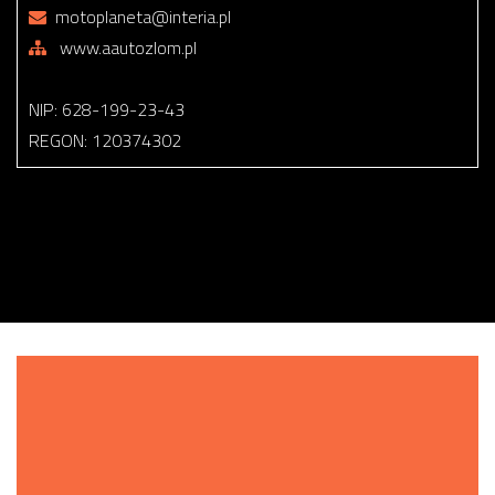
motoplaneta@interia.pl
www.aautozlom.pl
NIP: 628-199-23-43
REGON: 120374302