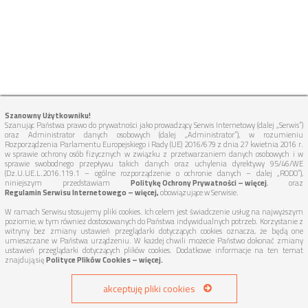
Szanowny Użytkowniku!
Szanując Państwa prawo do prywatności jako prowadzący Serwis Internetowy (dalej „Serwis”)
oraz Administrator danych osobowych (dalej „Administrator”), w rozumieniu
Rozporządzenia Parlamentu Europejskiego i Rady (UE) 2016/679 z dnia 27 kwietnia 2016 r.
w sprawie ochrony osób fizycznych w związku z przetwarzaniem danych osobowych i w
sprawie swobodnego przepływu takich danych oraz uchylenia dyrektywy 95/46/WE
(Dz.U.UE.L.2016.119.1 – ogólne rozporządzenie o ochronie danych – dalej „RODO”),
niniejszym przedstawiam
Politykę Ochrony Prywatności – więcej
, oraz
Regulamin Serwisu Internetowego – więcej,
obowiązujące w Serwisie.
W ramach Serwisu stosujemy pliki cookies. Ich celem jest świadczenie usług na najwyższym
poziomie, w tym również dostosowanych do Państwa indywidualnych potrzeb. Korzystanie z
witryny bez zmiany ustawień przeglądarki dotyczących cookies oznacza, że będą one
umieszczane w Państwa urządzeniu. W każdej chwili możecie Państwo dokonać zmiany
ustawień przeglądarki dotyczących plików cookies. Dodatkowe informacje na ten temat
znajdują się
Polityce Plików Cookies – więcej.
akceptuję pliki cookies