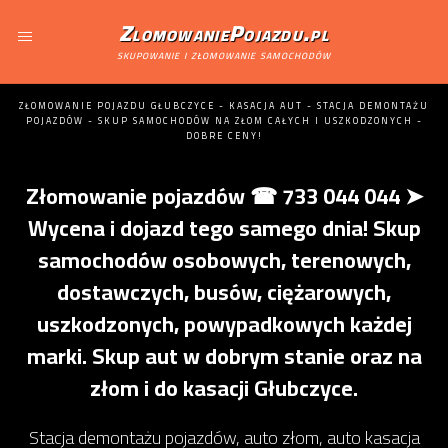
ZlomowaniePojazdu.pl
skupowanie i złomowanie samochodów
ZŁOMOWANIE POJAZDU GŁUBCZYCE - KASACJA AUT - STACJA DEMONTAŻU
POJAZDÓW - SKUP SAMOCHODÓW NA ZŁOM CAŁYCH I USZKODZONYCH -
DOBRE CENY!
Złomowanie pojazdów ☎ 733 044 044 ➤
Wycena i dojazd tego samego dnia! Skup
samochodów osobowych, terenowych,
dostawczych, busów, ciężarowych,
uszkodzonych, powypadkowych każdej
marki. Skup aut w dobrym stanie oraz na
złom i do kasacji Głubczyce.
Stacja demontażu pojazdów, auto złom, auto kasacja