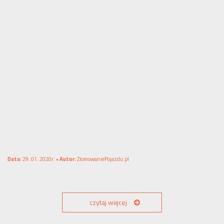
Data:
29. 01. 2020r. •
Autor:
ZlomowaniePojazdu.pl
czytaj więcej