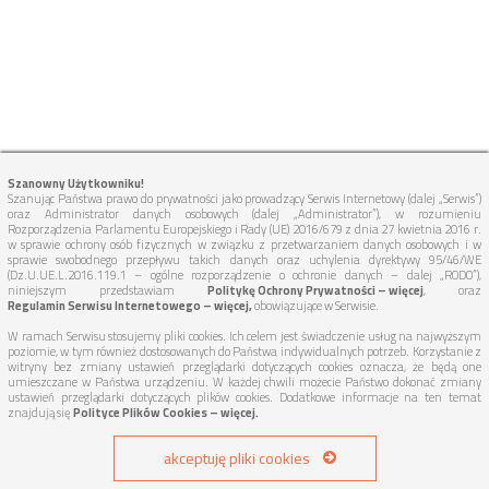
Szanowny Użytkowniku!
Szanując Państwa prawo do prywatności jako prowadzący Serwis Internetowy (dalej „Serwis”)
oraz Administrator danych osobowych (dalej „Administrator”), w rozumieniu
Rozporządzenia Parlamentu Europejskiego i Rady (UE) 2016/679 z dnia 27 kwietnia 2016 r.
w sprawie ochrony osób fizycznych w związku z przetwarzaniem danych osobowych i w
sprawie swobodnego przepływu takich danych oraz uchylenia dyrektywy 95/46/WE
(Dz.U.UE.L.2016.119.1 – ogólne rozporządzenie o ochronie danych – dalej „RODO”),
niniejszym przedstawiam
Politykę Ochrony Prywatności – więcej
, oraz
Regulamin Serwisu Internetowego – więcej,
obowiązujące w Serwisie.
W ramach Serwisu stosujemy pliki cookies. Ich celem jest świadczenie usług na najwyższym
poziomie, w tym również dostosowanych do Państwa indywidualnych potrzeb. Korzystanie z
witryny bez zmiany ustawień przeglądarki dotyczących cookies oznacza, że będą one
umieszczane w Państwa urządzeniu. W każdej chwili możecie Państwo dokonać zmiany
ustawień przeglądarki dotyczących plików cookies. Dodatkowe informacje na ten temat
znajdują się
Polityce Plików Cookies – więcej.
akceptuję pliki cookies