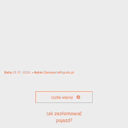
Data:
29. 01. 2020r. •
Autor:
ZlomowaniePojazdu.pl
czytaj więcej
Jak zezłomować
pojazd?