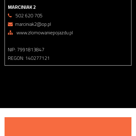
MARCINIAK 2
502 620 705
marciniak2@op.pl
www.zlomowaniepojazdu.pl
NIP: 7991813847
REGON: 140277121