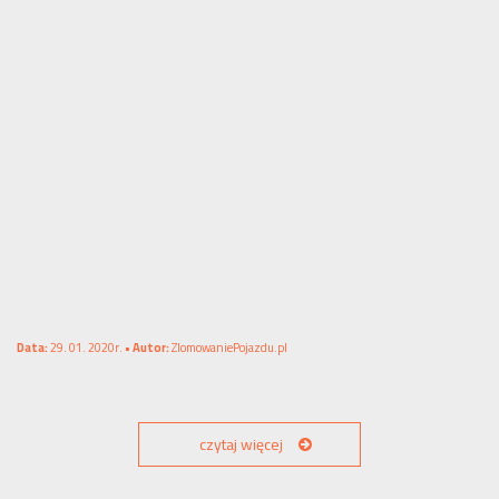
Data:
29. 01. 2020r. •
Autor:
ZlomowaniePojazdu.pl
czytaj więcej