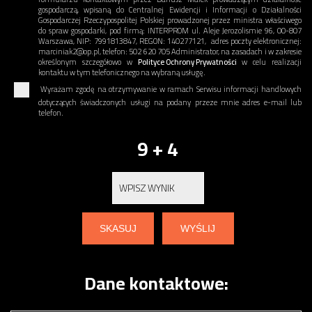
gospodarczą, wpisaną do Centralnej Ewidencji i Informacji o Działalności
Gospodarczej Rzeczypospolitej Polskiej prowadzonej przez ministra właściwego
do spraw gospodarki, pod firmą: INTERPROM ul. Aleje Jerozolismie 96, 00-807
Warszawa, NIP: 7991813847, REGON: 140277121, adres poczty elektronicznej:
marciniak2@op.pl, telefon: 502 620 705 Administrator, na zasadach i w zakresie
określonym szczegółowo w
Polityce Ochrony Prywatności
w celu realizacji
kontaktu w tym telefonicznego na wybraną usługę.
Wyrażam zgodę na otrzymywanie w ramach Serwisu informacji handlowych
dotyczących świadczonych usługi na podany przeze mnie adres e-mail lub
telefon.
9 + 4
Dane kontaktowe: