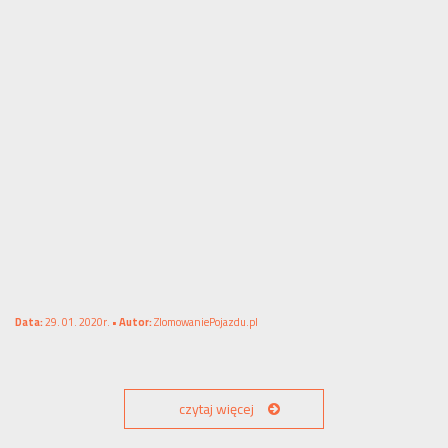
Data:
29. 01. 2020r. •
Autor:
ZlomowaniePojazdu.pl
czytaj więcej