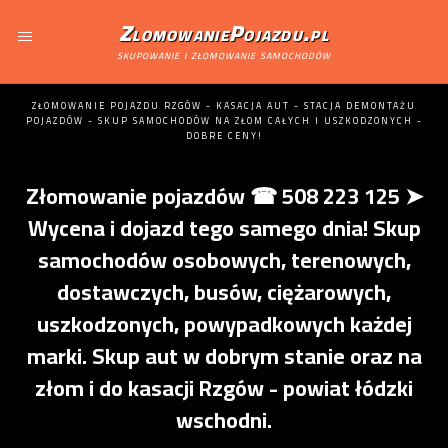
ZlomowaniePojazdu.pl
skupowanie i złomowanie samochodów
ZŁOMOWANIE POJAZDU RZGÓW - KASACJA AUT - STACJA DEMONTAŻU
POJAZDÓW - SKUP SAMOCHODÓW NA ZŁOM CAŁYCH I USZKODZONYCH -
DOBRE CENY!
Złomowanie pojazdów ☎ 508 223 125 ➤
Wycena i dojazd tego samego dnia! Skup
samochodów osobowych, terenowych,
dostawczych, busów, ciężarowych,
uszkodzonych, powypadkowych każdej
marki. Skup aut w dobrym stanie oraz na
złom i do kasacji Rzgów - powiat łódzki
wschodni.