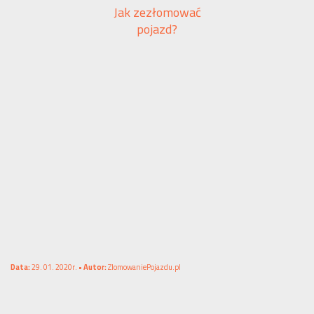
Jak zezłomować
pojazd?
Data:
29. 01. 2020r. •
Autor:
ZlomowaniePojazdu.pl