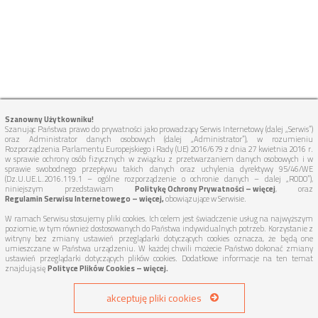
Szanowny Użytkowniku!
Szanując Państwa prawo do prywatności jako prowadzący Serwis Internetowy (dalej „Serwis”)
oraz Administrator danych osobowych (dalej „Administrator”), w rozumieniu
Rozporządzenia Parlamentu Europejskiego i Rady (UE) 2016/679 z dnia 27 kwietnia 2016 r.
w sprawie ochrony osób fizycznych w związku z przetwarzaniem danych osobowych i w
sprawie swobodnego przepływu takich danych oraz uchylenia dyrektywy 95/46/WE
(Dz.U.UE.L.2016.119.1 – ogólne rozporządzenie o ochronie danych – dalej „RODO”),
niniejszym przedstawiam
Politykę Ochrony Prywatności – więcej
, oraz
Regulamin Serwisu Internetowego – więcej,
obowiązujące w Serwisie.
W ramach Serwisu stosujemy pliki cookies. Ich celem jest świadczenie usług na najwyższym
poziomie, w tym również dostosowanych do Państwa indywidualnych potrzeb. Korzystanie z
witryny bez zmiany ustawień przeglądarki dotyczących cookies oznacza, że będą one
umieszczane w Państwa urządzeniu. W każdej chwili możecie Państwo dokonać zmiany
ustawień przeglądarki dotyczących plików cookies. Dodatkowe informacje na ten temat
znajdują się
Polityce Plików Cookies – więcej.
akceptuję pliki cookies