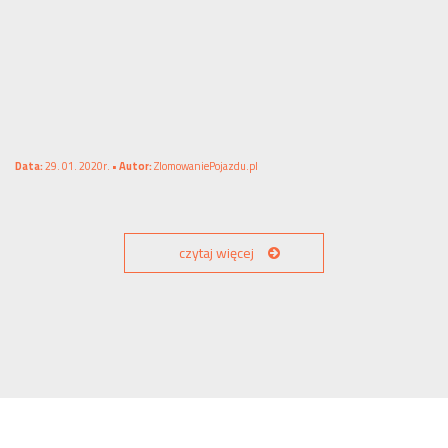
Data:
29. 01. 2020r. •
Autor:
ZlomowaniePojazdu.pl
czytaj więcej