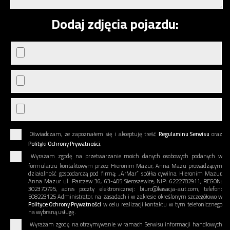
Dodaj zdjęcia pojazdu:
Oświadczam, że zapoznałem się i akceptuję treść
Regulaminu Serwisu
oraz
Polityki Ochrony Prywatności.
Wyrażam zgodę na przetwarzanie moich danych osobowych podanych w
formularzu kontaktowym przez Hieronim Mazur, Anna Mazu prowadzącym
działalność gospodarczą pod firmą: „ArMar” spółka cywilna Hieronim Mazur,
Anna Mazur ul. Parczew 36, 63-405 Sieroszewice, NIP: 6222782911, REGON:
302370795, adres poczty elektronicznej: biuro@kasacja-aut.com, telefon:
508223125 Administrator, na zasadach i w zakresie określonym szczegółowo w
Polityce Ochrony Prywatności
w celu realizacji kontaktu w tym telefonicznego
na wybraną usługę.
Wyrażam zgodę na otrzymywanie w ramach Serwisu informacji handlowych