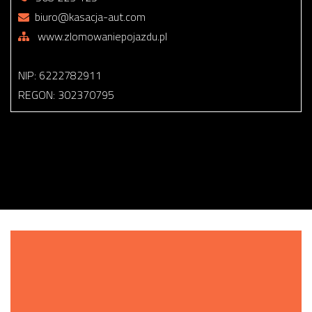
biuro@kasacja-aut.com
www.zlomowaniepojazdu.pl
NIP: 6222782911
REGON: 302370795