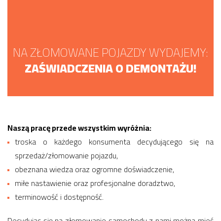
NA ZŁOMOWANE POJAZDY WYDAJEMY:
ZAŚWIADCZENIA O DEMONTAŻU!
Naszą pracę przede wszystkim wyróżnia:
troska o każdego konsumenta decydującego się na
sprzedaż/złomowanie pojazdu,
obeznana wiedza oraz ogromne doświadczenie,
miłe nastawienie oraz profesjonalne doradztwo,
terminowość i dostępność.
Decydując się na złomowanie samochodu z nami można mieć