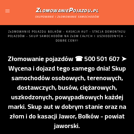
ZlomowaniePojazdu.pl
skupowanie i złomowanie samochodów
ZŁOMOWANIE POJAZDU BOLKÓW - KASACJA AUT - STACJA DEMONTAŻU
POJAZDÓW - SKUP SAMOCHODÓW NA ZŁOM CAŁYCH I USZKODZONYCH -
DOBRE CENY!
Złomowanie pojazdów ☎ 500 501 607 ➤
Wycena i dojazd tego samego dnia! Skup
samochodów osobowych, terenowych,
dostawczych, busów, ciężarowych,
uszkodzonych, powypadkowych każdej
marki. Skup aut w dobrym stanie oraz na
złom i do kasacji Jawor, Bolków - powiat
jaworski.