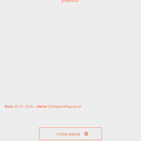
Data:
29. 01. 2020r. •
Autor:
ZlomowaniePojazdu.pl
czytaj więcej