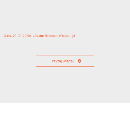
Data:
29. 01. 2020r. •
Autor:
ZlomowaniePojazdu.pl
czytaj więcej