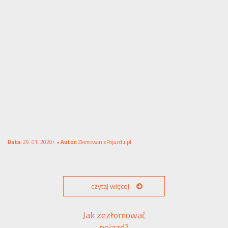
Data:
29. 01. 2020r. •
Autor:
ZlomowaniePojazdu.pl
czytaj więcej
Jak zezłomować
pojazd?