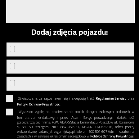
Dodaj zdjęcia pojazdu:
Oświadczam, że zapoznałem się i akceptuję treść
Regulaminu Serwisu
oraz
Polityki Ochrony Prywatności.
Wyrażam zgodę na przetwarzanie moich danych osobowych podanych w
formularzu kontaktowym przez Adam Sołtys prowadzącym działalność
gospodarczą pod firmą: P.W. ADAXS Stacja Demontażu Pojazdów ul. Koszarowa
5, 58-150 Strzegom, NIP: 8841051951, REGON: 020826316, adres poczty
elektronicznej: adaxs_strzegom@wp.pl, telefon: 500 501 607 Administrator, na
zasadach i w zakresie określonym szczegółowo w
Polityce Ochrony Prywatności