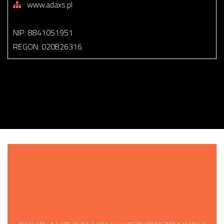
www.adaxs.pl
NIP: 8841051951
REGON: 020826316