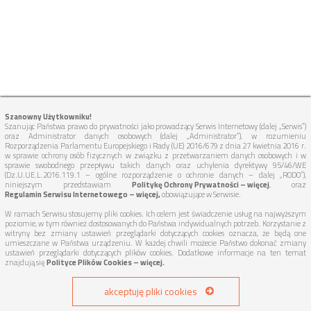
Szanowny Użytkowniku!
Szanując Państwa prawo do prywatności jako prowadzący Serwis Internetowy (dalej „Serwis”)
oraz Administrator danych osobowych (dalej „Administrator”), w rozumieniu
Rozporządzenia Parlamentu Europejskiego i Rady (UE) 2016/679 z dnia 27 kwietnia 2016 r.
w sprawie ochrony osób fizycznych w związku z przetwarzaniem danych osobowych i w
sprawie swobodnego przepływu takich danych oraz uchylenia dyrektywy 95/46/WE
(Dz.U.UE.L.2016.119.1 – ogólne rozporządzenie o ochronie danych – dalej „RODO”),
niniejszym przedstawiam
Politykę Ochrony Prywatności – więcej
, oraz
Regulamin Serwisu Internetowego – więcej,
obowiązujące w Serwisie.
W ramach Serwisu stosujemy pliki cookies. Ich celem jest świadczenie usług na najwyższym
poziomie, w tym również dostosowanych do Państwa indywidualnych potrzeb. Korzystanie z
witryny bez zmiany ustawień przeglądarki dotyczących cookies oznacza, że będą one
umieszczane w Państwa urządzeniu. W każdej chwili możecie Państwo dokonać zmiany
ustawień przeglądarki dotyczących plików cookies. Dodatkowe informacje na ten temat
znajdują się
Polityce Plików Cookies – więcej.
akceptuję pliki cookies