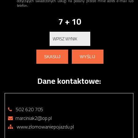
dotyczących świadczonych usługi na podany przeze mnie adres e-mail lub
telefon.
7 + 10
Dane kontaktowe:
502 620 705
marciniak2@op.pl
www.zlomowaniepojazdu.pl