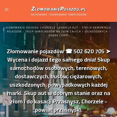
ZlomowaniePojazdu.pl
skupowanie i złomowanie samochodów
ZŁOMOWANIE POJAZDU CHORZELE - KASACJA AUT - STACJA DEMONTAŻU
POJAZDÓW - SKUP SAMOCHODÓW NA ZŁOM CAŁYCH I USZKODZONYCH -
DOBRE CENY!
Złomowanie pojazdów ☎ 502 620 705 ➤
Wycena i dojazd tego samego dnia! Skup
samochodów osobowych, terenowych,
dostawczych, busów, ciężarowych,
uszkodzonych, powypadkowych każdej
marki. Skup aut w dobrym stanie oraz na
złom i do kasacji Przasnysz, Chorzele -
powiat przasnyski.