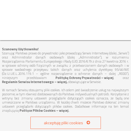
Szanowny Użytkowniku!
Szanując Państwa prawo do prywatności jako prowadzący Serwis Internetowy (dalej „Serwis”)
oraz Administrator danych osobowych (dalej „Administrator”), w rozumieniu
Rozporządzenia Parlamentu Europejskiego i Rady (UE) 2016/679 z dnia 27 kwietnia 2016 r.
w sprawie ochrony osób fizycznych w związku z przetwarzaniem danych osobowych i w
sprawie swobodnego przepływu takich danych oraz uchylenia dyrektywy 95/46/WE
(Dz.U.UE.L.2016.119.1 – ogólne rozporządzenie o ochronie danych – dalej „RODO”),
niniejszym przedstawiam
Politykę Ochrony Prywatności – więcej
, oraz
Regulamin Serwisu Internetowego – więcej,
obowiązujące w Serwisie.
W ramach Serwisu stosujemy pliki cookies. Ich celem jest świadczenie usług na najwyższym
poziomie, w tym również dostosowanych do Państwa indywidualnych potrzeb. Korzystanie z
witryny bez zmiany ustawień przeglądarki dotyczących cookies oznacza, że będą one
umieszczane w Państwa urządzeniu. W każdej chwili możecie Państwo dokonać zmiany
ustawień przeglądarki dotyczących plików cookies. Dodatkowe informacje na ten temat
znajdują się
Polityce Plików Cookies – więcej.
akceptuję pliki cookies