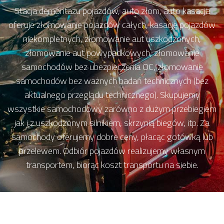
Stacja demontażu pojazdów, auto złom, auto kasacja
oferuje złomowanie pojazdów całych, kasację pojazdów
niekompletnych, złomowanie aut uszkodzonych,
złomowanie aut powypadkowych, złomowanie
samochodów bez ubezpieczenia OC, złomowanie
samochodów bez ważnych badań technicznych (bez
aktualnego przeglądu technicznego). Skupujemy
wszystkie samochodowy zarówno z dużym przebiegiem
jak i z uszkodzonym silnikiem, skrzynią biegów, itp. Za
samochody oferujemy dobre ceny, płacąc gotówką lub
przelewem. Odbiór pojazdów realizujemy własnym
transportem, biorąc koszt transportu na siebie.