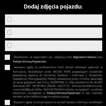
Dodaj zdjęcia pojazdu:
Oświadczam, że zapoznałem się i akceptuję treść
Regulaminu Serwisu
oraz
Polityki Ochrony Prywatności.
Wyrażam zgodę na przetwarzanie moich danych osobowych podanych w
formularzu kontaktowym przez MICHAŁ PAPIS prowadzącym działalność
gospodarczą, wpisaną do Centralnej Ewidencji i Informacji o Działalności
Gospodarczej Rzeczypospolitej Polskiej prowadzonej przez ministra właściwego
do spraw gospodarki, pod firmą: INTERPROM ul. Aleje Jerozolismie 96, 00-807
Warszawa, NIP: 7991813847, REGON: 140277121, adres poczty elektronicznej:
marciniak2@op.pl, telefon: 502 620 705 Administrator, na zasadach i w zakresie
określonym szczegółowo w
Polityce Ochrony Prywatności
w celu realizacji
kontaktu w tym telefonicznego na wybraną usługę.
Wyrażam zgodę na otrzymywanie w ramach Serwisu informacji handlowych