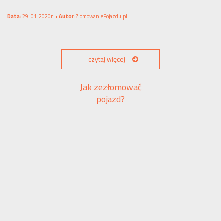
Data:
29. 01. 2020r. •
Autor:
ZlomowaniePojazdu.pl
czytaj więcej
Jak zezłomować
pojazd?