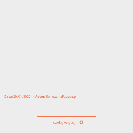
Data:
29. 01. 2020r. •
Autor:
ZlomowaniePojazdu.pl
czytaj więcej