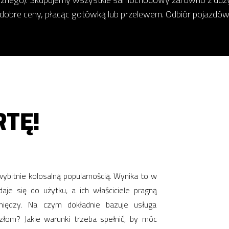
 dobre ceny, płacąc gotówką lub przelewem. Odbiór pojazdów
TĘ!
ybitnie kolosalną popularnością. Wynika to w
je się do użytku, a ich właściciele pragną
niędzy. Na czym dokładnie bazuje usługa
łom? Jakie warunki trzeba spełnić, by móc