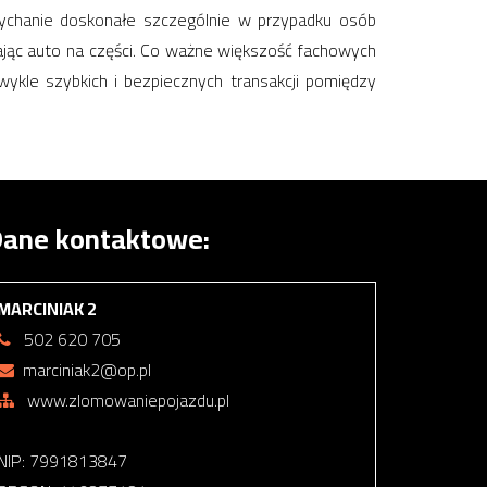
ychanie doskonałe szczególnie w przypadku osób
jąc auto na części. Co ważne większość fachowych
kle szybkich i bezpiecznych transakcji pomiędzy
ane kontaktowe:
MARCINIAK 2
502 620 705
marciniak2@op.pl
www.zlomowaniepojazdu.pl
NIP: 7991813847