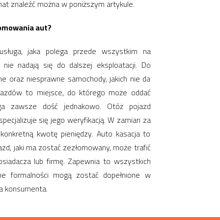
mat znaleźć można w poniższym artykule.
łomowania aut?
usługa, jaka polega przede wszystkim na
ie nadają się do dalszej eksploatacji. Do
 oraz niesprawne samochody, jakich nie da
ojazdów to miejsce, do którego może oddać
ega zawsze dość jednakowo. Otóż pojazd
specjalizuje się jego weryfikacją. W zamian za
 konkretną kwotę pieniędzy. Auto kasacja to
jazd, jaki ma zostać zezłomowany, może trafić
siadacza lub firmę. Zapewnia to wszystkich
ne formalności mogą zostać dopełnione w
ia konsumenta.