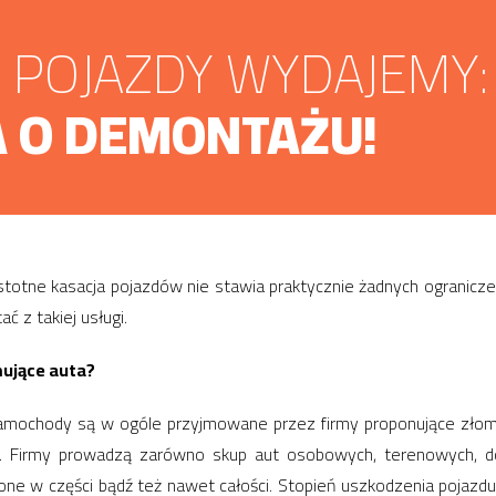
POJAZDY WYDAJEMY:
 O DEMONTAŻU!
stotne kasacja pojazdów nie stawia praktycznie żadnych ograniczeń
 z takiej usługi.
mujące auta?
samochody są w ogóle przyjmowane przez firmy proponujące zło
. Firmy prowadzą zarówno skup aut osobowych, terenowych, dos
ne w części bądź też nawet całości. Stopień uszkodzenia pojazdu