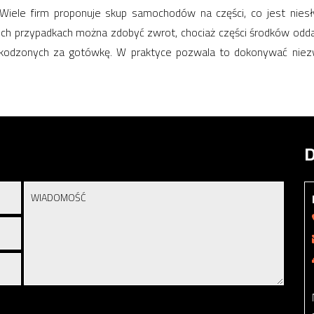
ele firm proponuje skup samochodów na części, co jest niesł
ich przypadkach można zdobyć zwrot, chociaż części środków odda
kodzonych za gotówkę. W praktyce pozwala to dokonywać niezwy
D