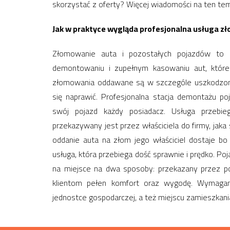
skorzystać z oferty? Więcej wiadomości na ten te
Jak w praktyce wygląda profesjonalna usługa z
Złomowanie auta i pozostałych pojazdów to 
demontowaniu i zupełnym kasowaniu aut, które n
złomowania oddawane są w szczególe uszkodzone
się naprawić. Profesjonalna stacja demontażu p
swój pojazd każdy posiadacz. Usługa przebi
przekazywany jest przez właściciela do firmy, jaka 
oddanie auta na złom jego właściciel dostaje bo
usługa, która przebiega dość sprawnie i prędko. Po
na miejsce na dwa sposoby: przekazany przez po
klientom pełen komfort oraz wygodę. Wymaga
jednostce gospodarczej, a też miejscu zamieszkan