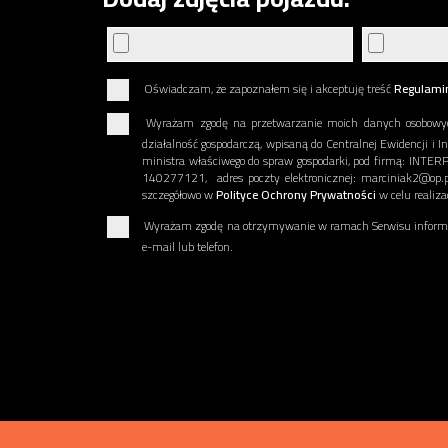
Oświadczam, że zapoznałem się i akceptuję treść
Regulami
Wyrażam zgodę na przetwarzanie moich danych osobowy
działalność gospodarczą, wpisaną do Centralnej Ewidencji i I
ministra właściwego do spraw gospodarki, pod firmą: INT
140277121, adres poczty elektronicznej: marciniak2@op.p
szczegółowo w
Polityce Ochrony Prywatności
w celu realiz
Wyrażam zgodę na otrzymywanie w ramach Serwisu informac
e-mail lub telefon.