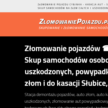
ZŁOMOWANIE POJAZDU CYBINKA - KASACJA AUT - 
SKUP SAMOCHODÓW NA ZŁOM CAŁYCH I USZKODZON
ZlomowaniePojazdu.p
skupowanie i złomowanie samochod
Złomowanie pojazdów ☎ 
Skup samochodów osobow
uszkodzonych, powypadk
złom i do kasacji Słubice
Stacja demontażu pojazdów, auto złom, auto 
uszkodzonych, złomowanie aut powypadkowy
technicznych (bez aktualnego przeglądu techn