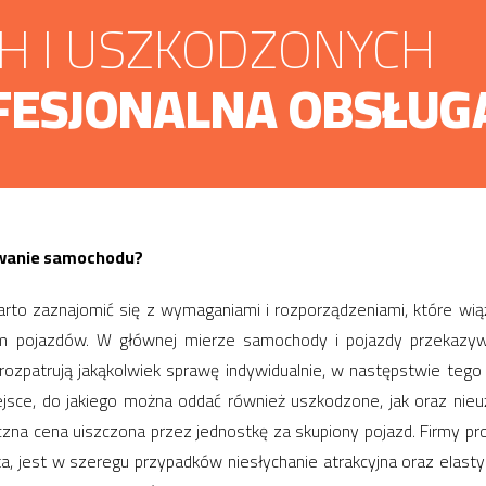
CH I USZKODZONYCH
FESJONALNA OBSŁUG
mowanie samochodu?
 zaznajomić się z wymaganiami i rozporządzeniami, które wiążą
om pojazdów. W głównej mierze samochody i pojazdy przekazyw
rozpatrują jakąkolwiek sprawę indywidualnie, w następstwie tego
jsce, do jakiego można oddać również uszkodzone, jak oraz nieu
eczna cena uiszczona przez jednostkę za skupiony pojazd. Firmy
a, jest w szeregu przypadków niesłychanie atrakcyjna oraz elast