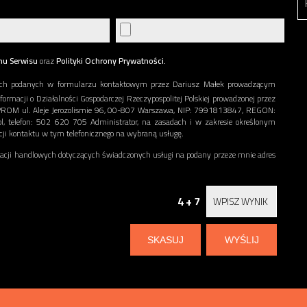
nu Serwisu
oraz
Polityki Ochrony Prywatności.
ch podanych w formularzu kontaktowym przez Dariusz Małek prowadzącym
nformacji o Działalności Gospodarczej Rzeczypospolitej Polskiej prowadzonej przez
ERPROM ul. Aleje Jerozolismie 96, 00-807 Warszawa, NIP: 7991813847, REGON:
l, telefon: 502 620 705 Administrator, na zasadach i w zakresie określonym
acji kontaktu w tym telefonicznego na wybraną usługę.
ji handlowych dotyczących świadczonych usługi na podany przeze mnie adres
4 + 7