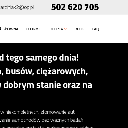
502 620 705
arciniak2@op.pl
GŁÓWNA
O FIRMIE
OFERTA
BLOG
FAQ
 tego samego dnia!
 busów, ciężarowych,
 dobrym stanie oraz na
dów niekompletnych, złomowanie aut
owanie samochodów bez ważnych badań
 przebiegiem jak i z uszkodzonym silnikiem,