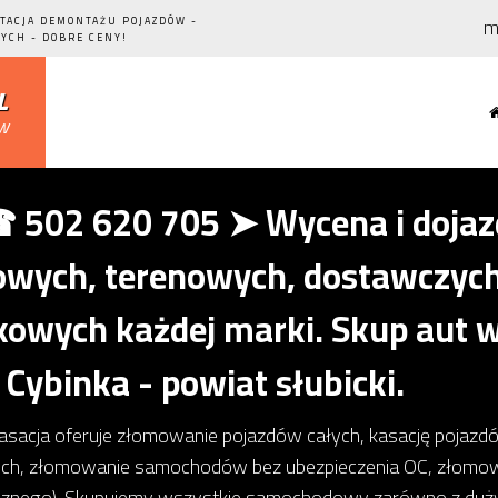
m
STACJA DEMONTAŻU POJAZDÓW -
YCH - DOBRE CENY!
l
ów
502 620 705 ➤ Wycena i dojazd
ych, terenowych, dostawczych,
owych każdej marki. Skup aut w
, Cybinka - powiat słubicki.
kasacja oferuje złomowanie pojazdów całych, kasację pojaz
ch, złomowanie samochodów bez ubezpieczenia OC, złom
icznego). Skupujemy wszystkie samochodowy zarówno z dużym