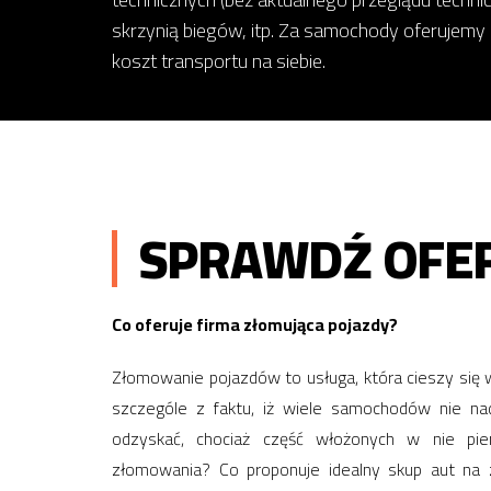
skrzynią biegów, itp. Za samochody oferujemy
koszt transportu na siebie.
SPRAWDŹ OFER
Co oferuje firma złomująca pojazdy?
Złomowanie pojazdów to usługa, która cieszy się w
szczególe z faktu, iż wiele samochodów nie nada
odzyskać, chociaż część włożonych w nie pie
złomowania? Co proponuje idealny skup aut na z