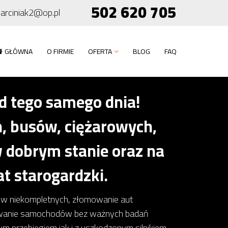
502 620 705
arciniak2@op.pl
GŁÓWNA
O FIRMIE
OFERTA
BLOG
FAQ
 tego samego dnia!
 busów, ciężarowych,
 dobrym stanie oraz na
t starogardzki.
dów niekompletnych, złomowanie aut
owanie samochodów bez ważnych badań
 przebiegiem jak i z uszkodzonym silnikiem,