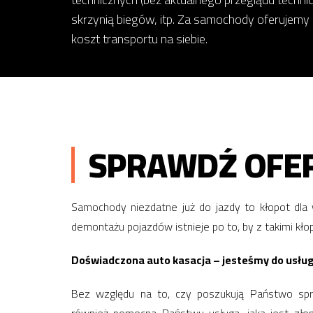
skrzynią biegów, itp. Za samochody oferujemy
koszt transportu na siebie.
SPRAWDŹ OFER
Samochody niezdatne już do jazdy to kłopot dla w
demontażu pojazdów istnieje po to, by z takimi kło
Doświadczona auto kasacja – jesteśmy do usłu
Bez względu na to, czy poszukują Państwo spr