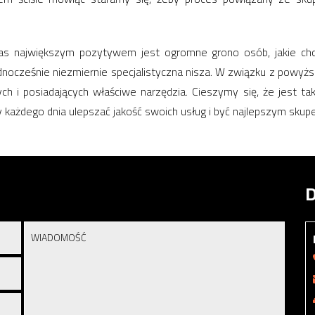
s największym pozytywem jest ogromne grono osób, jakie chc
nocześnie niezmiernie specjalistyczna nisza. W związku z powyż
 i posiadających właściwe narzędzia. Cieszymy się, że jest tak
y każdego dnia ulepszać jakość swoich usług i być najlepszym skup
D