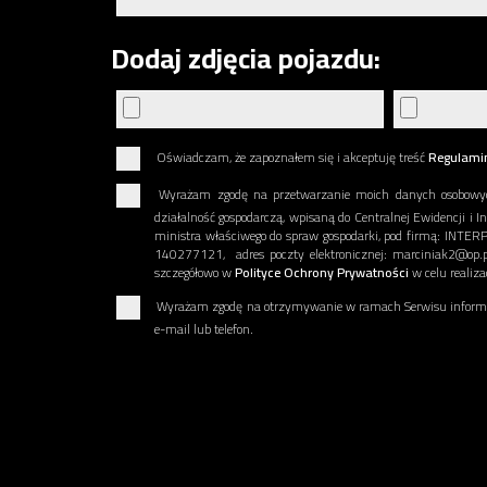
Dodaj zdjęcia pojazdu:
Oświadczam, że zapoznałem się i akceptuję treść
Regulami
Wyrażam zgodę na przetwarzanie moich danych osobowy
działalność gospodarczą, wpisaną do Centralnej Ewidencji i I
ministra właściwego do spraw gospodarki, pod firmą: INT
140277121, adres poczty elektronicznej: marciniak2@op.p
szczegółowo w
Polityce Ochrony Prywatności
w celu realiz
Wyrażam zgodę na otrzymywanie w ramach Serwisu informac
e-mail lub telefon.