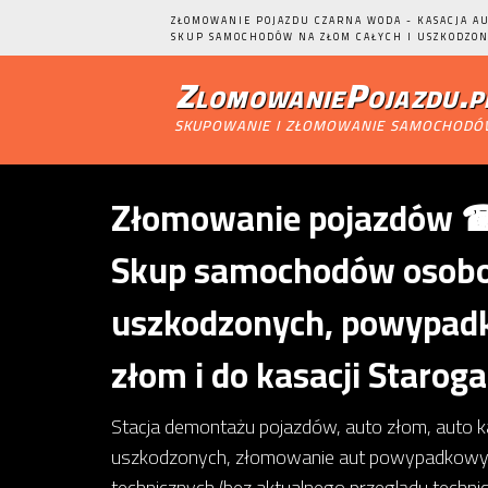
ZŁOMOWANIE POJAZDU CZARNA WODA - KASACJA AU
SKUP SAMOCHODÓW NA ZŁOM CAŁYCH I USZKODZON
ZlomowaniePojazdu.p
skupowanie i złomowanie samochod
Złomowanie pojazdów ☎ 
Skup samochodów osobow
uszkodzonych, powypadk
złom i do kasacji Starog
Stacja demontażu pojazdów, auto złom, auto 
uszkodzonych, złomowanie aut powypadkowy
technicznych (bez aktualnego przeglądu techn