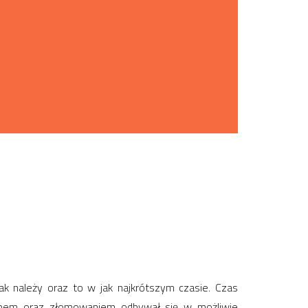
k należy oraz to w jak najkrótszym czasie. Czas
upem oraz złomowaniem odbywał się w możliwie