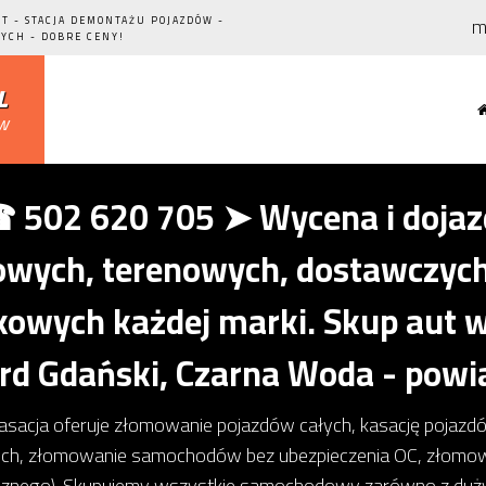
m
T - STACJA DEMONTAŻU POJAZDÓW -
YCH - DOBRE CENY!
l
ów
502 620 705 ➤ Wycena i dojazd
ych, terenowych, dostawczych,
owych każdej marki. Skup aut w
ard Gdański, Czarna Woda - powia
kasacja oferuje złomowanie pojazdów całych, kasację pojaz
ch, złomowanie samochodów bez ubezpieczenia OC, złom
icznego). Skupujemy wszystkie samochodowy zarówno z dużym