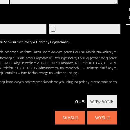
nu Serwisu
oraz
Polityki Ochrony Prywatności.
ch podanych w formularzu kontaktowym przez Dariusz Małek prowadzącym
nformacji o Działalności Gospodarczej Rzeczypospolitej Polskiej prowadzonej przez
ERPROM ul. Aleje Jerozolismie 96, 00-807 Warszawa, NIP: 7991813847, REGON:
l, telefon: 502 620 705 Administrator, na zasadach i w zakresie określonym
acji kontaktu w tym telefonicznego na wybraną usługę.
ji handlowych dotyczących świadczonych usługi na podany przeze mnie adres
0 + 5