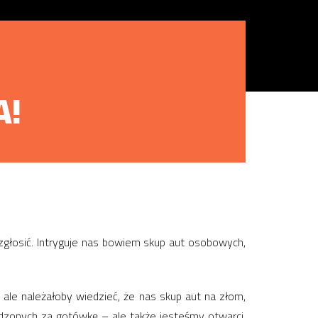
A!
s zgłosić. Intryguje nas bowiem skup aut osobowych,
 ale należałoby wiedzieć, że nas skup aut na złom,
kodzonych za gotówkę – ale także jesteśmy otwarci,