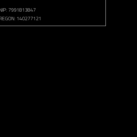
NIP: 7991813847
REGON: 140277121