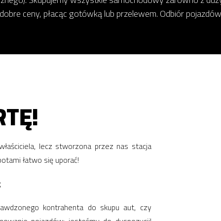
 dobre ceny, płacąc gotówką lub przelewem. Odbiór pojazdów
TĘ!
łaściciela, lecz stworzona przez nas stacja
potami łatwo się uporać!
g
awdzonego kontrahenta do skupu aut, czy