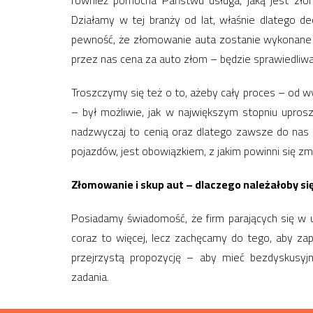
również pomocna Państwu usługa, jaką jest zło
Działamy w tej branży od lat, właśnie dlatego d
pewność, że złomowanie auta zostanie wykonane 
przez nas cena za auto złom – będzie sprawiedliwa
Troszczymy się też o to, ażeby cały proces – od 
– był możliwie, jak w największym stopniu uprosz
nadzwyczaj to cenią oraz dlatego zawsze do nas wr
pojazdów, jest obowiązkiem, z jakim powinni się zm
Złomowanie i skup aut – dlaczego należałoby się
Posiadamy świadomość, że firm parających się w
coraz to więcej, lecz zachęcamy do tego, aby za
przejrzystą propozycję – aby mieć bezdyskusy
zadania.