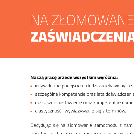
NA ZŁOMOWANE 
ZAŚWIADCZENIA
Naszą pracę przede wszystkim wyróżnia:
indywidualne podejście do ludzi zaciekawionyc
szczególne kompetencje oraz lata doświadczenia
rozkoszne nastawienie oraz kompetentne dorad
elastyczność i wywiązywanie się z terminów.
Decydując się na złomowanie samochodu z nami w
Państwa jest przez nas mocno szanowany, zat