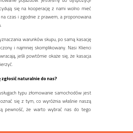
mowanie pojazdów: jesteśmy do dyspozycji!
ecydują się na kooperację z nami wolno mieć
na czas i zgodnie z prawem, a proponowana
.
wyznaczania warunków skupu, po samą kasację
czony i najmniej skomplikowany. Nasi Klienci
acają, jeśli powtórnie okaże się, że kasacja
ierzyć.
 zgłosić naturalnie do nas?
 usługach typu złomowanie samochodów jest
poznać się z tym, co wyróżnia właśnie naszą
jną pewność, że warto wybrać nas do tego