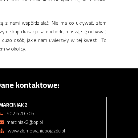
ą z nami współdziałać. Nie ma co ukrywać, złom
szym skup i kasacja samochodu, muszą się odbywać
 dużo osób, jakie nam uwierzyły w tej kwestii. To
em w okolicy.
ane kontaktowe:
MARCINIAK 2
502 620 705
marciniak2@op.pl
www.zlomowaniepojazdu.pl