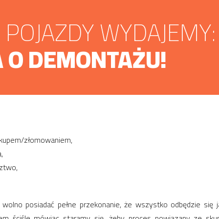
POJAZDY WYDAJEMY:
 O DEMONTAŻU!
h skupem/złomowaniem,
,
ztwo,
olno posiadać pełne przekonanie, że wszystko odbędzie się ja
em ściśle mówiąc staramy się, żeby proces powiązany ze sk