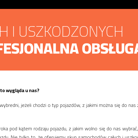
CH I USZKODZONYCH
FESJONALNA OBSŁUG
o wygląda u nas?
y wybredni, jeżeli chodzi o typ pojazdów, z jakimi można się do na
roka pod kątem rodzaju pojazdu, z jakim wolno się do nas wybrać,
 pojazdu. Nie tylko to, że oferujemy skup samochodów całych i usz