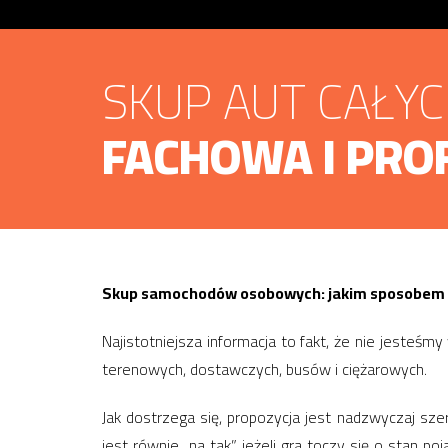
SKUP AUT CAŁY
FACHOWA I PRO
Skup samochodów osobowych: jakim sposobem t
Najistotniejsza informacja to fakt, że nie jesteśm
terenowych, dostawczych, busów i ciężarowych.
Jak dostrzega się, propozycja jest nadzwyczaj sze
jest równie „na tak”, jeżeli gra toczy się o stan