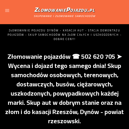
ZlomowaniePojazdu.pl
skupowanie i złomowanie samochodów
ZŁOMOWANIE POJAZDU DYNÓW - KASACJA AUT - STACJA DEMONTAŻU
POJAZDÓW - SKUP SAMOCHODÓW NA ZŁOM CAŁYCH I USZKODZONYCH -
DOBRE CENY!
Złomowanie pojazdów ☎ 502 620 705 ➤
Wycena i dojazd tego samego dnia! Skup
samochodów osobowych, terenowych,
dostawczych, busów, ciężarowych,
uszkodzonych, powypadkowych każdej
marki. Skup aut w dobrym stanie oraz na
złom i do kasacji Rzeszów, Dynów - powiat
rzeszowski.