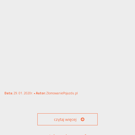
Data:
29. 01. 2020r. •
Autor:
ZlomowaniePojazdu.pl
czytaj więcej