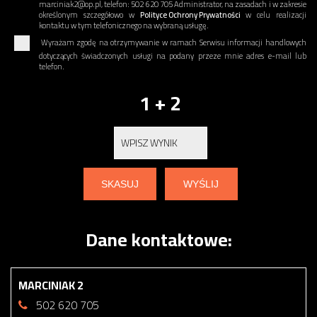
marciniak2@op.pl, telefon: 502 620 705 Administrator, na zasadach i w zakresie
określonym szczegółowo w
Polityce Ochrony Prywatności
w celu realizacji
kontaktu w tym telefonicznego na wybraną usługę.
Wyrażam zgodę na otrzymywanie w ramach Serwisu informacji handlowych
dotyczących świadczonych usługi na podany przeze mnie adres e-mail lub
telefon.
1 + 2
Dane kontaktowe:
MARCINIAK 2
502 620 705