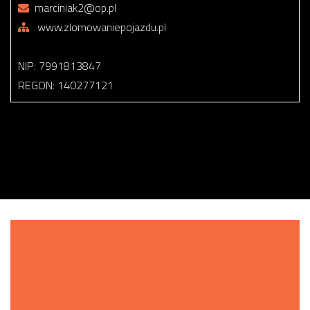
marciniak2@op.pl
www.zlomowaniepojazdu.pl
NIP: 7991813847
REGON: 140277121