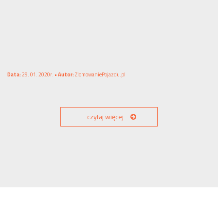
Data:
29. 01. 2020r. •
Autor:
ZlomowaniePojazdu.pl
czytaj więcej