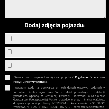
Dodaj zdjęcia pojazdu:
Oświadczam, że zapoznałem się i akceptuję treść
Regulaminu Serwisu
oraz
Polityki Ochrony Prywatności.
Wyrażam zgodę na przetwarzanie moich danych osobowych podanych w
formularzu kontaktowym przez Dariusz Małek prowadzącym działalność
gospodarczą, wpisaną do Centralnej Ewidencji i Informacji o Działalności
Gospodarczej Rzeczypospolitej Polskiej prowadzonej przez ministra właściwego
do spraw gospodarki, pod firmą: INTERPROM ul. Aleje Jerozolismie 96, 00-807
Warszawa, NIP: 7991813847, REGON: 140277121, adres poczty elektronicznej: