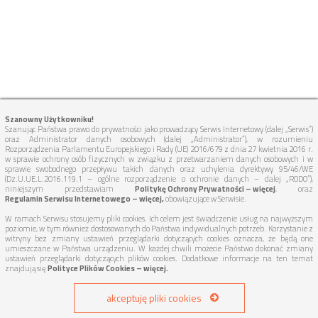
Szanowny Użytkowniku!
Szanując Państwa prawo do prywatności jako prowadzący Serwis Internetowy (dalej „Serwis”)
oraz Administrator danych osobowych (dalej „Administrator”), w rozumieniu
Rozporządzenia Parlamentu Europejskiego i Rady (UE) 2016/679 z dnia 27 kwietnia 2016 r.
w sprawie ochrony osób fizycznych w związku z przetwarzaniem danych osobowych i w
sprawie swobodnego przepływu takich danych oraz uchylenia dyrektywy 95/46/WE
(Dz.U.UE.L.2016.119.1 – ogólne rozporządzenie o ochronie danych – dalej „RODO”),
niniejszym przedstawiam
Politykę Ochrony Prywatności – więcej
, oraz
Regulamin Serwisu Internetowego – więcej,
obowiązujące w Serwisie.
W ramach Serwisu stosujemy pliki cookies. Ich celem jest świadczenie usług na najwyższym
poziomie, w tym również dostosowanych do Państwa indywidualnych potrzeb. Korzystanie z
witryny bez zmiany ustawień przeglądarki dotyczących cookies oznacza, że będą one
umieszczane w Państwa urządzeniu. W każdej chwili możecie Państwo dokonać zmiany
ustawień przeglądarki dotyczących plików cookies. Dodatkowe informacje na ten temat
znajdują się
Polityce Plików Cookies – więcej.
akceptuję pliki cookies