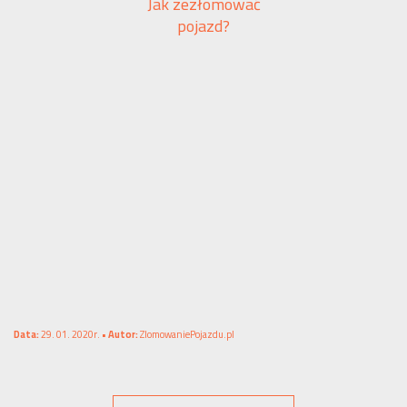
Jak zezłomować
pojazd?
Data:
29. 01. 2020r. •
Autor:
ZlomowaniePojazdu.pl