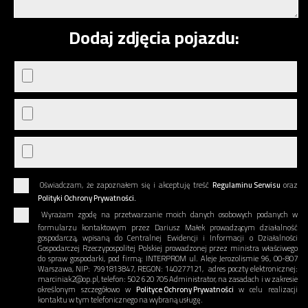
Dodaj zdjęcia pojazdu:
Oświadczam, że zapoznałem się i akceptuję treść
Regulaminu Serwisu
oraz
Polityki Ochrony Prywatności.
Wyrażam zgodę na przetwarzanie moich danych osobowych podanych w
formularzu kontaktowym przez Dariusz Małek prowadzącym działalność
gospodarczą, wpisaną do Centralnej Ewidencji i Informacji o Działalności
Gospodarczej Rzeczypospolitej Polskiej prowadzonej przez ministra właściwego
do spraw gospodarki, pod firmą: INTERPROM ul. Aleje Jerozolismie 96, 00-807
Warszawa, NIP: 7991813847, REGON: 140277121, adres poczty elektronicznej:
marciniak2@op.pl, telefon: 502 620 705 Administrator, na zasadach i w zakresie
określonym szczegółowo w
Polityce Ochrony Prywatności
w celu realizacji
kontaktu w tym telefonicznego na wybraną usługę.