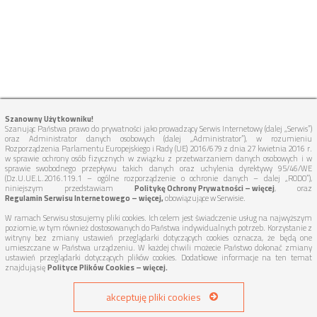
Szanowny Użytkowniku!
Szanując Państwa prawo do prywatności jako prowadzący Serwis Internetowy (dalej „Serwis”)
oraz Administrator danych osobowych (dalej „Administrator”), w rozumieniu
Rozporządzenia Parlamentu Europejskiego i Rady (UE) 2016/679 z dnia 27 kwietnia 2016 r.
w sprawie ochrony osób fizycznych w związku z przetwarzaniem danych osobowych i w
sprawie swobodnego przepływu takich danych oraz uchylenia dyrektywy 95/46/WE
(Dz.U.UE.L.2016.119.1 – ogólne rozporządzenie o ochronie danych – dalej „RODO”),
niniejszym przedstawiam
Politykę Ochrony Prywatności – więcej
, oraz
Regulamin Serwisu Internetowego – więcej,
obowiązujące w Serwisie.
W ramach Serwisu stosujemy pliki cookies. Ich celem jest świadczenie usług na najwyższym
poziomie, w tym również dostosowanych do Państwa indywidualnych potrzeb. Korzystanie z
witryny bez zmiany ustawień przeglądarki dotyczących cookies oznacza, że będą one
umieszczane w Państwa urządzeniu. W każdej chwili możecie Państwo dokonać zmiany
ustawień przeglądarki dotyczących plików cookies. Dodatkowe informacje na ten temat
znajdują się
Polityce Plików Cookies – więcej.
akceptuję pliki cookies