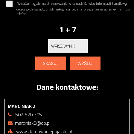
Wyrażam zgodę na otrzymywanie w ramach Serwisu informacji handlowych
dotyczących świadczonych usługi na podany przeze mnie adres e-mail lub
telefon.
1 + 7
Dane kontaktowe:
MARCINIAK 2
502 620 705
marciniak2@op.pl
www.zlomowaniepojazdu.pl