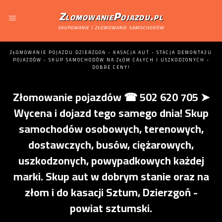
ZlomowaniePojazdu.pl
skupowanie i złomowanie samochodów
ZŁOMOWANIE POJAZDU DZIERZGOŃ - KASACJA AUT - STACJA DEMONTAŻU
POJAZDÓW - SKUP SAMOCHODÓW NA ZŁOM CAŁYCH I USZKODZONYCH -
DOBRE CENY!
Złomowanie pojazdów ☎ 502 620 705 ➤
Wycena i dojazd tego samego dnia! Skup
samochodów osobowych, terenowych,
dostawczych, busów, ciężarowych,
uszkodzonych, powypadkowych każdej
marki. Skup aut w dobrym stanie oraz na
złom i do kasacji Sztum, Dzierzgoń -
powiat sztumski.