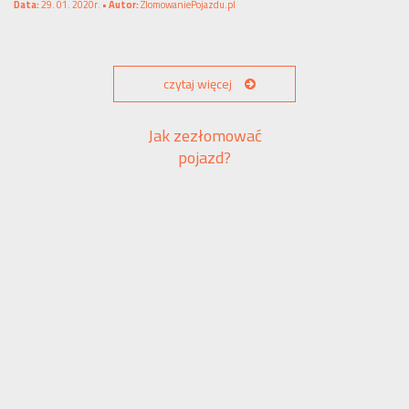
Data:
29. 01. 2020r. •
Autor:
ZlomowaniePojazdu.pl
czytaj więcej
Jak zezłomować
pojazd?