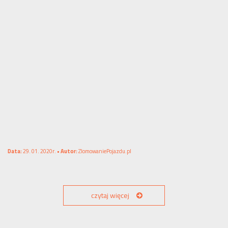
Data:
29. 01. 2020r. •
Autor:
ZlomowaniePojazdu.pl
czytaj więcej