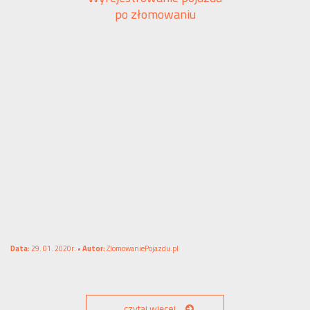
po złomowaniu
Data:
29. 01. 2020r. •
Autor:
ZlomowaniePojazdu.pl
czytaj więcej