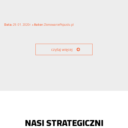
Data:
29. 01. 2020r. •
Autor:
ZlomowaniePojazdu.pl
czytaj więcej
NASI STRATEGICZNI