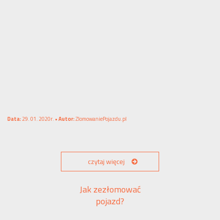
Data:
29. 01. 2020r. •
Autor:
ZlomowaniePojazdu.pl
czytaj więcej
Jak zezłomować
pojazd?