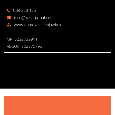
508 223 125
biuro@kasacja-aut.com
www.zlomowaniepojazdu.pl
NIP: 6222782911
REGON: 302370795