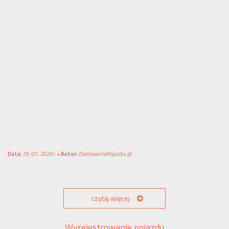
Data:
29. 01. 2020r. •
Autor:
ZlomowaniePojazdu.pl
czytaj więcej
Wyrejestrowanie pojazdu