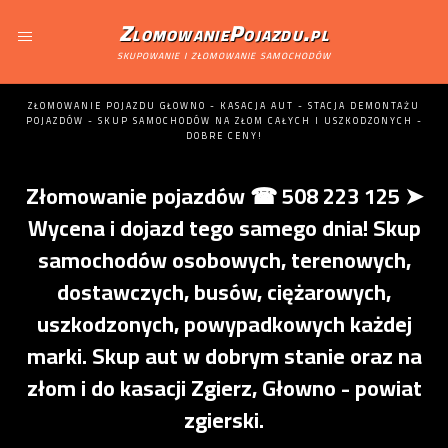
ZlomowaniePojazdu.pl
skupowanie i złomowanie samochodów
ZŁOMOWANIE POJAZDU GŁOWNO - KASACJA AUT - STACJA DEMONTAŻU
POJAZDÓW - SKUP SAMOCHODÓW NA ZŁOM CAŁYCH I USZKODZONYCH -
DOBRE CENY!
Złomowanie pojazdów ☎ 508 223 125 ➤
Wycena i dojazd tego samego dnia! Skup
samochodów osobowych, terenowych,
dostawczych, busów, ciężarowych,
uszkodzonych, powypadkowych każdej
marki. Skup aut w dobrym stanie oraz na
złom i do kasacji Zgierz, Głowno - powiat
zgierski.