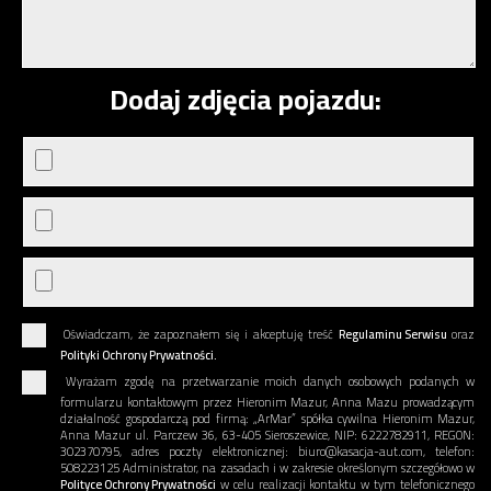
Dodaj zdjęcia pojazdu:
Oświadczam, że zapoznałem się i akceptuję treść
Regulaminu Serwisu
oraz
Polityki Ochrony Prywatności.
Wyrażam zgodę na przetwarzanie moich danych osobowych podanych w
formularzu kontaktowym przez Hieronim Mazur, Anna Mazu prowadzącym
działalność gospodarczą pod firmą: „ArMar” spółka cywilna Hieronim Mazur,
Anna Mazur ul. Parczew 36, 63-405 Sieroszewice, NIP: 6222782911, REGON:
302370795, adres poczty elektronicznej: biuro@kasacja-aut.com, telefon:
508223125 Administrator, na zasadach i w zakresie określonym szczegółowo w
Polityce Ochrony Prywatności
w celu realizacji kontaktu w tym telefonicznego