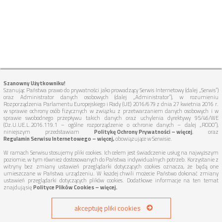
Szanowny Użytkowniku!
Szanując Państwa prawo do prywatności jako prowadzący Serwis Internetowy (dalej „Serwis”)
oraz Administrator danych osobowych (dalej „Administrator”), w rozumieniu
Rozporządzenia Parlamentu Europejskiego i Rady (UE) 2016/679 z dnia 27 kwietnia 2016 r.
w sprawie ochrony osób fizycznych w związku z przetwarzaniem danych osobowych i w
sprawie swobodnego przepływu takich danych oraz uchylenia dyrektywy 95/46/WE
(Dz.U.UE.L.2016.119.1 – ogólne rozporządzenie o ochronie danych – dalej „RODO”),
niniejszym przedstawiam
Politykę Ochrony Prywatności – więcej
, oraz
Regulamin Serwisu Internetowego – więcej,
obowiązujące w Serwisie.
W ramach Serwisu stosujemy pliki cookies. Ich celem jest świadczenie usług na najwyższym
poziomie, w tym również dostosowanych do Państwa indywidualnych potrzeb. Korzystanie z
witryny bez zmiany ustawień przeglądarki dotyczących cookies oznacza, że będą one
umieszczane w Państwa urządzeniu. W każdej chwili możecie Państwo dokonać zmiany
ustawień przeglądarki dotyczących plików cookies. Dodatkowe informacje na ten temat
znajdują się
Polityce Plików Cookies – więcej.
akceptuję pliki cookies