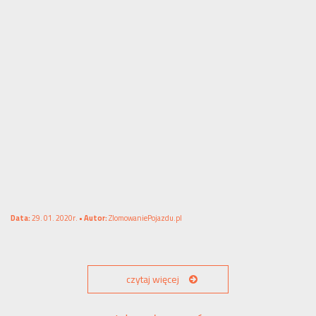
Data:
29. 01. 2020r. •
Autor:
ZlomowaniePojazdu.pl
czytaj więcej