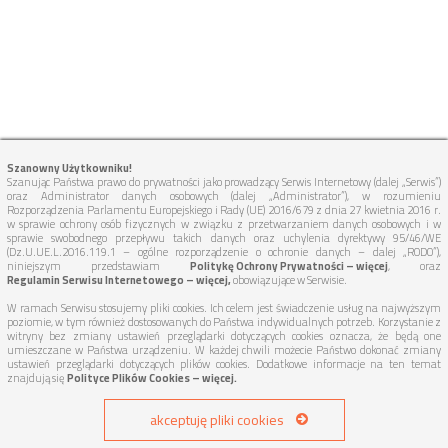
Szanowny Użytkowniku!
Szanując Państwa prawo do prywatności jako prowadzący Serwis Internetowy (dalej „Serwis”)
oraz Administrator danych osobowych (dalej „Administrator”), w rozumieniu
Rozporządzenia Parlamentu Europejskiego i Rady (UE) 2016/679 z dnia 27 kwietnia 2016 r.
w sprawie ochrony osób fizycznych w związku z przetwarzaniem danych osobowych i w
sprawie swobodnego przepływu takich danych oraz uchylenia dyrektywy 95/46/WE
(Dz.U.UE.L.2016.119.1 – ogólne rozporządzenie o ochronie danych – dalej „RODO”),
niniejszym przedstawiam
Politykę Ochrony Prywatności – więcej
, oraz
Regulamin Serwisu Internetowego – więcej,
obowiązujące w Serwisie.
W ramach Serwisu stosujemy pliki cookies. Ich celem jest świadczenie usług na najwyższym
poziomie, w tym również dostosowanych do Państwa indywidualnych potrzeb. Korzystanie z
witryny bez zmiany ustawień przeglądarki dotyczących cookies oznacza, że będą one
umieszczane w Państwa urządzeniu. W każdej chwili możecie Państwo dokonać zmiany
ustawień przeglądarki dotyczących plików cookies. Dodatkowe informacje na ten temat
znajdują się
Polityce Plików Cookies – więcej.
akceptuję pliki cookies