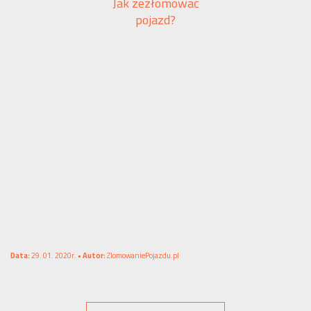
Jak zezłomować
pojazd?
Data:
29. 01. 2020r. •
Autor:
ZlomowaniePojazdu.pl