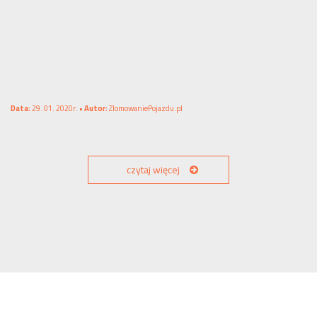
Data:
29. 01. 2020r. •
Autor:
ZlomowaniePojazdu.pl
czytaj więcej