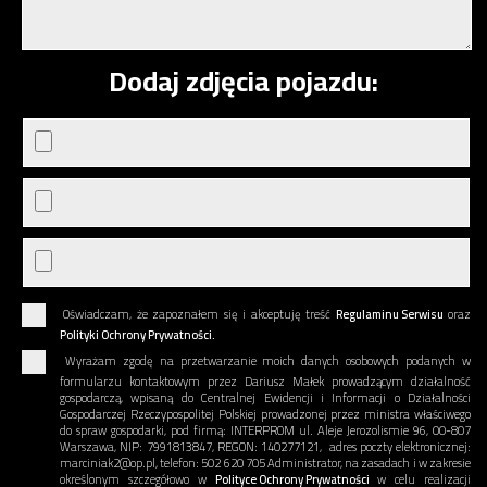
Dodaj zdjęcia pojazdu:
Oświadczam, że zapoznałem się i akceptuję treść
Regulaminu Serwisu
oraz
Polityki Ochrony Prywatności.
Wyrażam zgodę na przetwarzanie moich danych osobowych podanych w
formularzu kontaktowym przez Dariusz Małek prowadzącym działalność
gospodarczą, wpisaną do Centralnej Ewidencji i Informacji o Działalności
Gospodarczej Rzeczypospolitej Polskiej prowadzonej przez ministra właściwego
do spraw gospodarki, pod firmą: INTERPROM ul. Aleje Jerozolismie 96, 00-807
Warszawa, NIP: 7991813847, REGON: 140277121, adres poczty elektronicznej:
marciniak2@op.pl, telefon: 502 620 705 Administrator, na zasadach i w zakresie
określonym szczegółowo w
Polityce Ochrony Prywatności
w celu realizacji