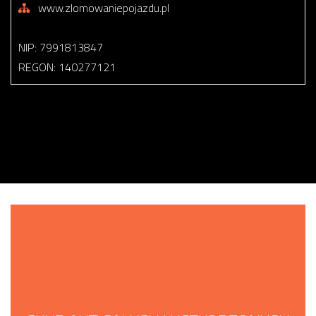
www.zlomowaniepojazdu.pl
NIP: 7991813847
REGON: 140277121