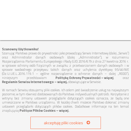
Szanowny Użytkowniku!
Szanując Państwa prawo do prywatności jako prowadzący Serwis Internetowy (dalej „Serwis”)
oraz Administrator danych osobowych (dalej „Administrator”), w rozumieniu
Rozporządzenia Parlamentu Europejskiego i Rady (UE) 2016/679 z dnia 27 kwietnia 2016 r.
w sprawie ochrony osób fizycznych w związku z przetwarzaniem danych osobowych i w
sprawie swobodnego przepływu takich danych oraz uchylenia dyrektywy 95/46/WE
(Dz.U.UE.L.2016.119.1 – ogólne rozporządzenie o ochronie danych – dalej „RODO”),
niniejszym przedstawiam
Politykę Ochrony Prywatności – więcej
, oraz
Regulamin Serwisu Internetowego – więcej,
obowiązujące w Serwisie.
W ramach Serwisu stosujemy pliki cookies. Ich celem jest świadczenie usług na najwyższym
poziomie, w tym również dostosowanych do Państwa indywidualnych potrzeb. Korzystanie z
witryny bez zmiany ustawień przeglądarki dotyczących cookies oznacza, że będą one
umieszczane w Państwa urządzeniu. W każdej chwili możecie Państwo dokonać zmiany
ustawień przeglądarki dotyczących plików cookies. Dodatkowe informacje na ten temat
znajdują się
Polityce Plików Cookies – więcej.
akceptuję pliki cookies