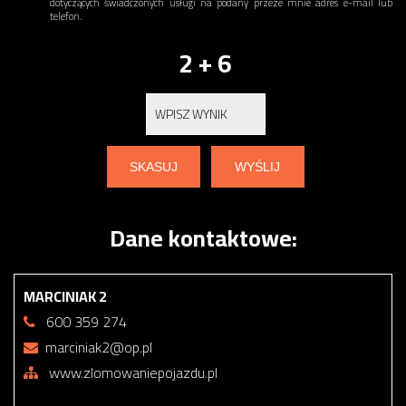
dotyczących świadczonych usługi na podany przeze mnie adres e-mail lub
telefon.
2 + 6
Dane kontaktowe:
MARCINIAK 2
600 359 274
marciniak2@op.pl
www.zlomowaniepojazdu.pl