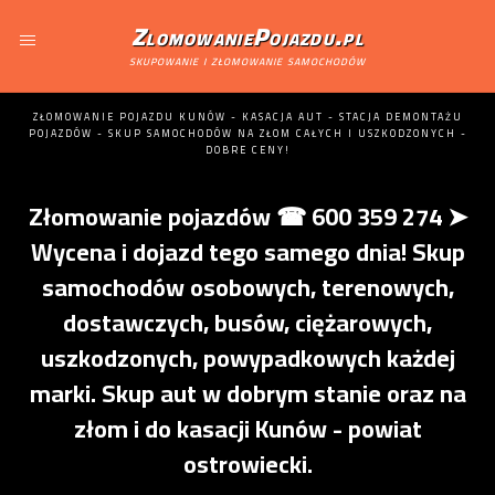
ZlomowaniePojazdu.pl
skupowanie i złomowanie samochodów
ZŁOMOWANIE POJAZDU KUNÓW - KASACJA AUT - STACJA DEMONTAŻU
POJAZDÓW - SKUP SAMOCHODÓW NA ZŁOM CAŁYCH I USZKODZONYCH -
DOBRE CENY!
Złomowanie pojazdów ☎ 600 359 274 ➤
Wycena i dojazd tego samego dnia! Skup
samochodów osobowych, terenowych,
dostawczych, busów, ciężarowych,
uszkodzonych, powypadkowych każdej
marki. Skup aut w dobrym stanie oraz na
złom i do kasacji Kunów - powiat
ostrowiecki.