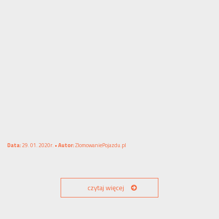
Data:
29. 01. 2020r. •
Autor:
ZlomowaniePojazdu.pl
czytaj więcej