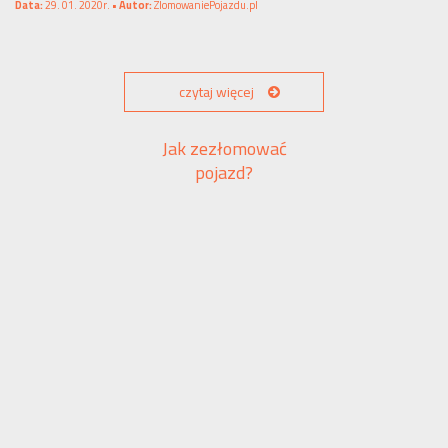
Data:
29. 01. 2020r. •
Autor:
ZlomowaniePojazdu.pl
czytaj więcej
Jak zezłomować
pojazd?