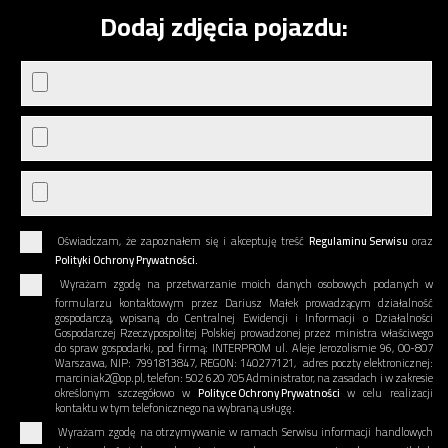
Dodaj zdjęcia pojazdu:
Oświadczam, że zapoznałem się i akceptuję treść
Regulaminu Serwisu
oraz
Polityki Ochrony Prywatności.
Wyrażam zgodę na przetwarzanie moich danych osobowych podanych w
formularzu kontaktowym przez Dariusz Małek prowadzącym działalność
gospodarczą, wpisaną do Centralnej Ewidencji i Informacji o Działalności
Gospodarczej Rzeczypospolitej Polskiej prowadzonej przez ministra właściwego
do spraw gospodarki, pod firmą: INTERPROM ul. Aleje Jerozolismie 96, 00-807
Warszawa, NIP: 7991813847, REGON: 140277121, adres poczty elektronicznej:
marciniak2@op.pl, telefon: 502 620 705 Administrator, na zasadach i w zakresie
określonym szczegółowo w
Polityce Ochrony Prywatności
w celu realizacji
kontaktu w tym telefonicznego na wybraną usługę.
Wyrażam zgodę na otrzymywanie w ramach Serwisu informacji handlowych