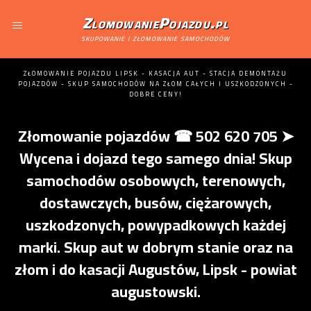
ZlomowaniePojazdu.pl
skupowanie i złomowanie samochodów
ZŁOMOWANIE POJAZDU LIPSK - KASACJA AUT - STACJA DEMONTAŻU
POJAZDÓW - SKUP SAMOCHODÓW NA ZŁOM CAŁYCH I USZKODZONYCH -
DOBRE CENY!
Złomowanie pojazdów ☎ 502 620 705 ➤
Wycena i dojazd tego samego dnia! Skup
samochodów osobowych, terenowych,
dostawczych, busów, ciężarowych,
uszkodzonych, powypadkowych każdej
marki. Skup aut w dobrym stanie oraz na
złom i do kasacji Augustów, Lipsk - powiat
augustowski.