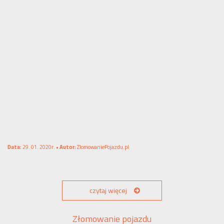
Data:
29. 01. 2020r. •
Autor:
ZlomowaniePojazdu.pl
czytaj więcej
Złomowanie pojazdu