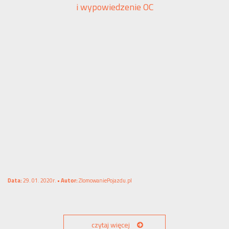
i wypowiedzenie OC
Data:
29. 01. 2020r. •
Autor:
ZlomowaniePojazdu.pl
czytaj więcej