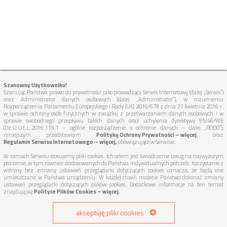
Szanowny Użytkowniku!
Szanując Państwa prawo do prywatności jako prowadzący Serwis Internetowy (dalej „Serwis”)
oraz Administrator danych osobowych (dalej „Administrator”), w rozumieniu
Rozporządzenia Parlamentu Europejskiego i Rady (UE) 2016/679 z dnia 27 kwietnia 2016 r.
w sprawie ochrony osób fizycznych w związku z przetwarzaniem danych osobowych i w
sprawie swobodnego przepływu takich danych oraz uchylenia dyrektywy 95/46/WE
(Dz.U.UE.L.2016.119.1 – ogólne rozporządzenie o ochronie danych – dalej „RODO”),
niniejszym przedstawiam
Politykę Ochrony Prywatności – więcej
, oraz
Regulamin Serwisu Internetowego – więcej,
obowiązujące w Serwisie.
W ramach Serwisu stosujemy pliki cookies. Ich celem jest świadczenie usług na najwyższym
poziomie, w tym również dostosowanych do Państwa indywidualnych potrzeb. Korzystanie z
witryny bez zmiany ustawień przeglądarki dotyczących cookies oznacza, że będą one
umieszczane w Państwa urządzeniu. W każdej chwili możecie Państwo dokonać zmiany
ustawień przeglądarki dotyczących plików cookies. Dodatkowe informacje na ten temat
znajdują się
Polityce Plików Cookies – więcej.
akceptuję pliki cookies