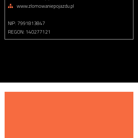
www.zlomowaniepojazdu.pl
NIP: 7991813847
REGON: 140277121