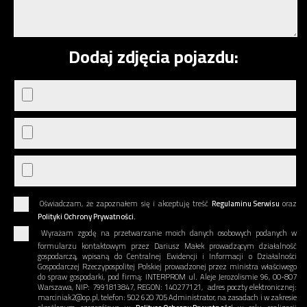
Dodaj zdjęcia pojazdu:
Oświadczam, że zapoznałem się i akceptuję treść
Regulaminu Serwisu
oraz
Polityki Ochrony Prywatności.
Wyrażam zgodę na przetwarzanie moich danych osobowych podanych w
formularzu kontaktowym przez Dariusz Małek prowadzącym działalność
gospodarczą, wpisaną do Centralnej Ewidencji i Informacji o Działalności
Gospodarczej Rzeczypospolitej Polskiej prowadzonej przez ministra właściwego
do spraw gospodarki, pod firmą: INTERPROM ul. Aleje Jerozolismie 96, 00-807
Warszawa, NIP: 7991813847, REGON: 140277121, adres poczty elektronicznej:
marciniak2@op.pl, telefon: 502 620 705 Administrator, na zasadach i w zakresie