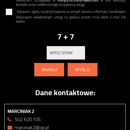
określonym szczegółowo w
Polityce Ochrony Prywatności
w celu realizacji
kontaktu w tym telefonicznego na wybraną usługę.
Wyrażam zgodę na otrzymywanie w ramach Serwisu informacji handlowych
dotyczących świadczonych usługi na podany przeze mnie adres e-mail lub
telefon.
7 + 7
Dane kontaktowe:
MARCINIAK 2
502 620 705
marciniak2@op.pl