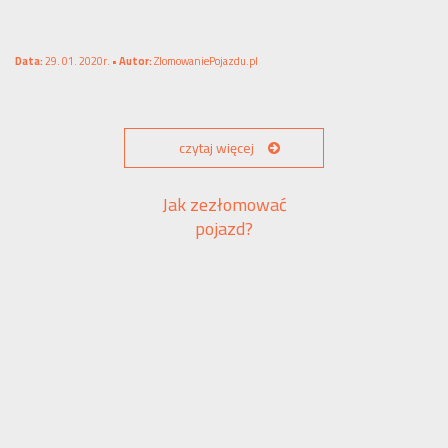
Data:
29. 01. 2020r. •
Autor:
ZlomowaniePojazdu.pl
czytaj więcej
Jak zezłomować
pojazd?