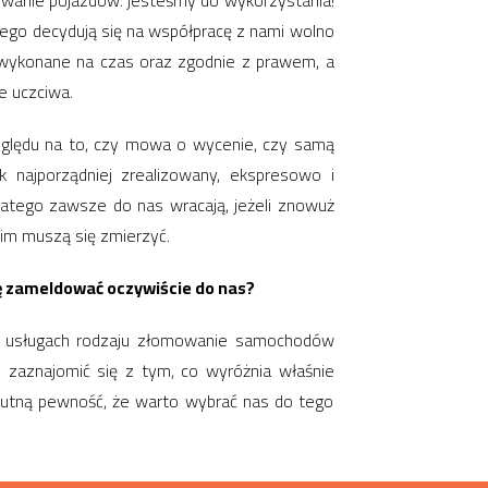
owanie pojazdów: jesteśmy do wykorzystania!
tego decydują się na współpracę z nami wolno
wykonane na czas oraz zgodnie z prawem, a
e uczciwa.
względu na to, czy mowa o wycenie, czy samą
 najporządniej zrealizowany, ekspresowo i
latego zawsze do nas wracają, jeżeli znowuż
kim muszą się zmierzyć.
ię zameldować oczywiście do nas?
w usługach rodzaju złomowanie samochodów
y zaznajomić się z tym, co wyróżnia właśnie
lutną pewność, że warto wybrać nas do tego