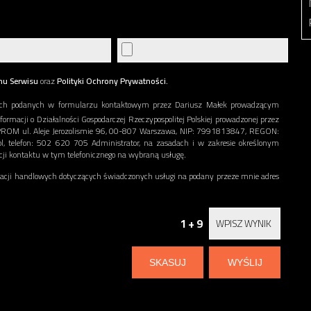
nu Serwisu
oraz
Polityki Ochrony Prywatności.
ch podanych w formularzu kontaktowym przez Dariusz Małek prowadzącym
nformacji o Działalności Gospodarczej Rzeczypospolitej Polskiej prowadzonej przez
ERPROM ul. Aleje Jerozolismie 96, 00-807 Warszawa, NIP: 7991813847, REGON:
l, telefon: 502 620 705 Administrator, na zasadach i w zakresie określonym
acji kontaktu w tym telefonicznego na wybraną usługę.
ji handlowych dotyczących świadczonych usługi na podany przeze mnie adres
1 + 9