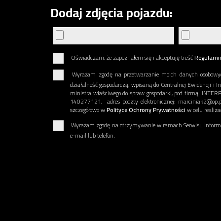
Dodaj zdjęcia pojazdu:
Oświadczam, że zapoznałem się i akceptuję treść
Regulami
Wyrażam zgodę na przetwarzanie moich danych osobowy
działalność gospodarczą, wpisaną do Centralnej Ewidencji i I
ministra właściwego do spraw gospodarki, pod firmą: INT
140277121, adres poczty elektronicznej: marciniak2@op.p
szczegółowo w
Polityce Ochrony Prywatności
w celu realiz
Wyrażam zgodę na otrzymywanie w ramach Serwisu informac
e-mail lub telefon.