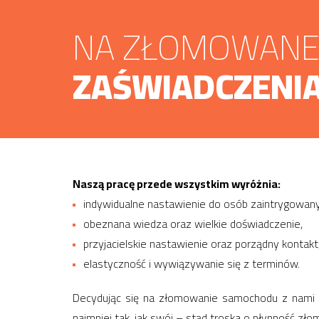
NA ZŁOMOWANE 
ZAŚWIADCZENIA
Naszą pracę przede wszystkim wyróżnia:
indywidualne nastawienie do osób zaintrygowa
obeznana wiedza oraz wielkie doświadczenie,
przyjacielskie nastawienie oraz porządny kontakt
elastyczność i wywiązywanie się z terminów.
Decydując się na złomowanie samochodu z nami w
najmniej tak, jak swój – stąd troska o płynność zł