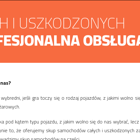
CH I USZKODZONYCH
FESJONALNA OBSŁUG
 nas?
y wybredni, jeśli gra toczy się o rodzaj pojazdów, z jakimi wolno s
żarowych.
ka pod kątem typu pojazdu, z jakim wolno się do nas wybrać, lecz
jedynie to, że oferujemy skup samochodów całych i uszkodzonych z
owadzimy skup samochodów na części.