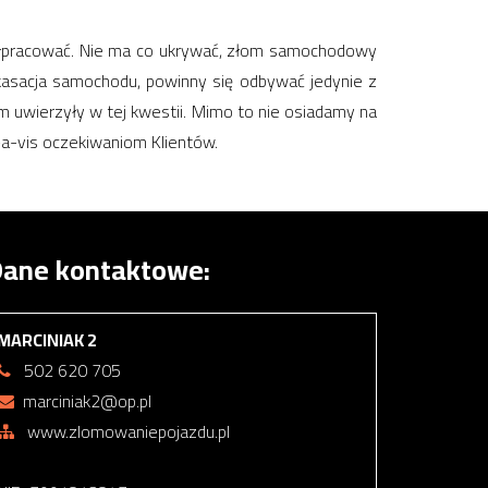
półpracować. Nie ma co ukrywać, złom samochodowy
kasacja samochodu, powinny się odbywać jedynie z
am uwierzyły w tej kwestii. Mimo to nie osiadamy na
-a-vis oczekiwaniom Klientów.
ane kontaktowe:
MARCINIAK 2
502 620 705
marciniak2@op.pl
www.zlomowaniepojazdu.pl