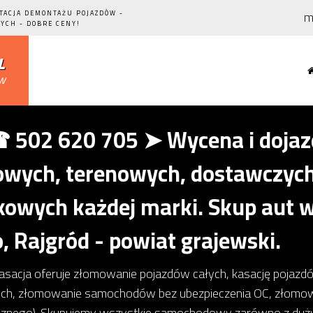
m
STACJA DEMONTAŻU POJAZDÓW -
YCH - DOBRE CENY!
l
ów
502 620 705 ➤ Wycena i dojazd
ych, terenowych, dostawczych,
owych każdej marki. Skup aut w
o, Rajgród - powiat grajewski.
kasacja oferuje złomowanie pojazdów całych, kasację pojaz
ch, złomowanie samochodów bez ubezpieczenia OC, złom
icznego). Skupujemy wszystkie samochodowy zarówno z dużym