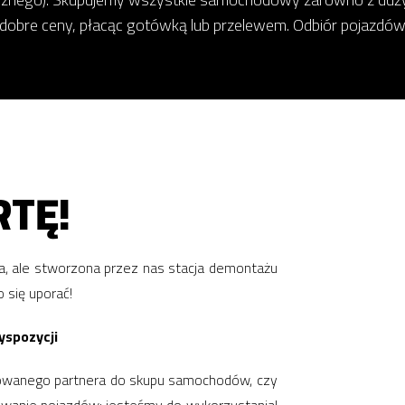
 dobre ceny, płacąc gotówką lub przelewem. Odbiór pojazdów
TĘ!
ela, ale stworzona przez nas stacja demontażu
o się uporać!
yspozycji
towanego partnera do skupu samochodów, czy