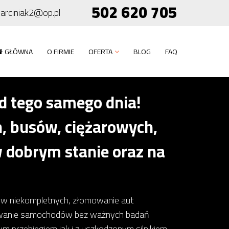
502 620 705
arciniak2@op.pl
GŁÓWNA
O FIRMIE
OFERTA
BLOG
FAQ
 tego samego dnia!
 busów, ciężarowych,
 dobrym stanie oraz na
dów niekompletnych, złomowanie aut
owanie samochodów bez ważnych badań
 przebiegiem jak i z uszkodzonym silnikiem,