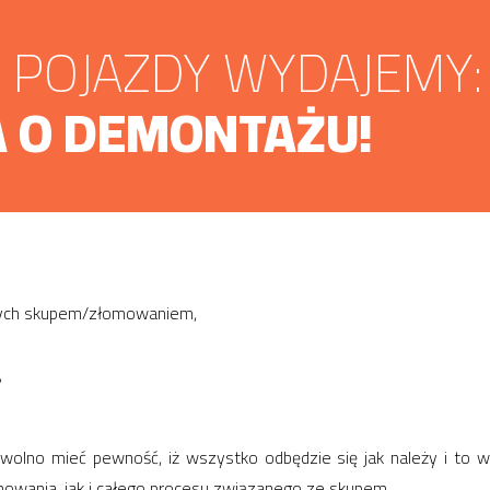
POJAZDY WYDAJEMY:
 O DEMONTAŻU!
nych skupem/złomowaniem,
,
olno mieć pewność, iż wszystko odbędzie się jak należy i to w
omowania, jak i całego procesu związanego ze skupem.