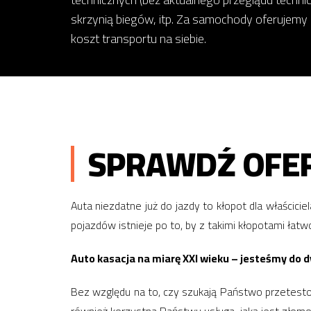
skrzynią biegów, itp. Za samochody oferujemy
koszt transportu na siebie.
SPRAWDŹ OFER
Auta niezdatne już do jazdy to kłopot dla właścici
pojazdów istnieje po to, by z takimi kłopotami łatw
Auto kasacja na miarę XXI wieku – jesteśmy do d
Bez względu na to, czy szukają Państwo przetes