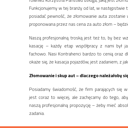
również korzystna Państwu usługa, jaką jest złom
Funkcjonujemy w tej branży od lat, w następstwie 
posiadać pewność, że złomowanie auta zostanie 
proponowana przez nas cena za auto złom – będzi
Naszą profesjonalną troską jest też to, by bez 
kasację – każdy etap współpracy z nami był jak
fachowo. Nasi Kontrahenci bardzo to cenią oraz d
okaże się, że kasacja pojazdów, jest zadaniem, z ja
Złomowanie i skup aut – dlaczego należałoby s
Posiadamy świadomość, że firm parających się 
jest coraz to więcej, ale zachęcamy do tego, ab
naszą profesjonalną propozycję – żeby mieć abso
zadania.