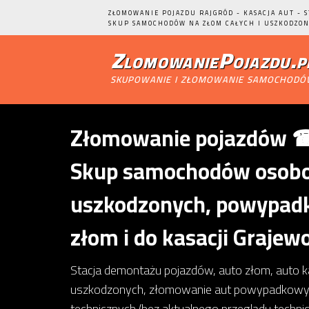
ZŁOMOWANIE POJAZDU RAJGRÓD - KASACJA AUT - 
SKUP SAMOCHODÓW NA ZŁOM CAŁYCH I USZKODZON
ZlomowaniePojazdu.p
skupowanie i złomowanie samochod
Złomowanie pojazdów ☎ 
Skup samochodów osobow
uszkodzonych, powypadk
złom i do kasacji Grajew
Stacja demontażu pojazdów, auto złom, auto 
uszkodzonych, złomowanie aut powypadkowy
technicznych (bez aktualnego przeglądu techn