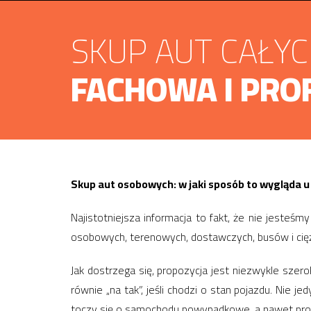
SKUP AUT CAŁY
FACHOWA I PRO
Skup aut osobowych: w jaki sposób to wygląda u
Najistotniejsza informacja to fakt, że nie jesteśm
osobowych, terenowych, dostawczych, busów i cię
Jak dostrzega się, propozycja jest niezwykle szero
równie „na tak”, jeśli chodzi o stan pojazdu. Nie 
toczy się o samochodu powypadkowe, a nawet pr