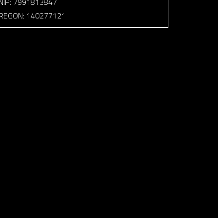
NIP: 7991813847
REGON: 140277121