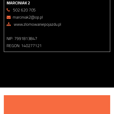
MARCINIAK 2
502 620 705
marciniak2@op.pl
www.zlomowaniepojazdu.pl
NIP: 7991813847
REGON: 140277121