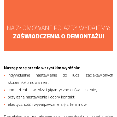
NA ZŁOMOWANE POJAZDY WYDAJEMY:
ZAŚWIADCZENIA O DEMONTAŻU!
Naszą pracę przede wszystkim wyróżnia:
indywidualne nastawienie do ludzi zaciekawionych
skupem/złomowaniem,
kompetentna wiedza i gigantyczne doświadczenie,
przyjazne nastawienie i dobry kontakt,
elastyczność i wywiązywanie się z terminów.
Decydując się na złomowanie samochodu z nami wolno