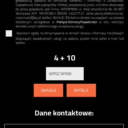
gospodarczą, wpisaną do Centralnej Ewidencji i Informacji o Działalności
Gospodarczej Rzeczypospolitej Polskiej prowadzonej przez ministra właściwego
do spraw gospodarki, pod firmą: INTERPROM ul. Aleje Jerozolismie 96, 00-807
Warszawa, NIP: 7991813847, REGON: 140277121, adres poczty elektronicznej:
marciniak2@op.pl, telefon: 502 620 705 Administrator, na zasadach i w zakresie
określonym szczegółowo w
Polityce Ochrony Prywatności
w celu realizacji
kontaktu w tym telefonicznego na wybraną usługę.
Wyrażam zgodę na otrzymywanie w ramach Serwisu informacji handlowych
dotyczących świadczonych usługi na podany przeze mnie adres e-mail lub
telefon.
4 + 10
Dane kontaktowe: