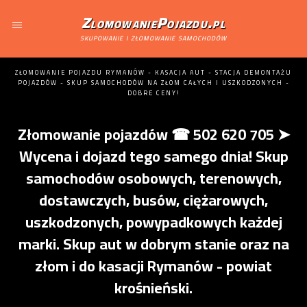
ZlomowaniePojazdu.pl
skupowanie i złomowanie samochodów
ZŁOMOWANIE POJAZDU RYMANÓW - KASACJA AUT - STACJA DEMONTAŻU
POJAZDÓW - SKUP SAMOCHODÓW NA ZŁOM CAŁYCH I USZKODZONYCH -
DOBRE CENY!
Złomowanie pojazdów ☎ 502 620 705 ➤
Wycena i dojazd tego samego dnia! Skup
samochodów osobowych, terenowych,
dostawczych, busów, ciężarowych,
uszkodzonych, powypadkowych każdej
marki. Skup aut w dobrym stanie oraz na
złom i do kasacji Rymanów - powiat
krośnieński.