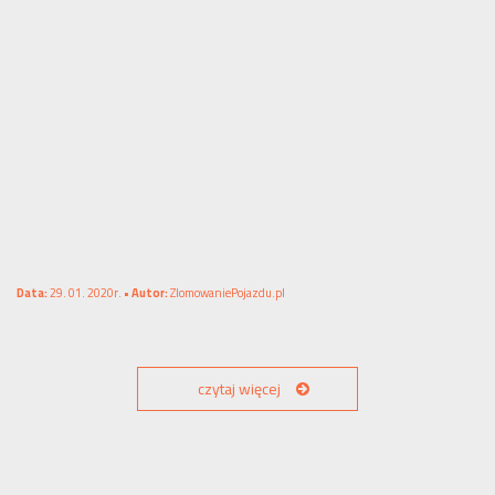
Data:
29. 01. 2020r. •
Autor:
ZlomowaniePojazdu.pl
czytaj więcej