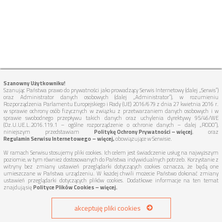
Szanowny Użytkowniku!
Szanując Państwa prawo do prywatności jako prowadzący Serwis Internetowy (dalej „Serwis”)
oraz Administrator danych osobowych (dalej „Administrator”), w rozumieniu
Rozporządzenia Parlamentu Europejskiego i Rady (UE) 2016/679 z dnia 27 kwietnia 2016 r.
w sprawie ochrony osób fizycznych w związku z przetwarzaniem danych osobowych i w
sprawie swobodnego przepływu takich danych oraz uchylenia dyrektywy 95/46/WE
(Dz.U.UE.L.2016.119.1 – ogólne rozporządzenie o ochronie danych – dalej „RODO”),
niniejszym przedstawiam
Politykę Ochrony Prywatności – więcej
, oraz
Regulamin Serwisu Internetowego – więcej,
obowiązujące w Serwisie.
W ramach Serwisu stosujemy pliki cookies. Ich celem jest świadczenie usług na najwyższym
poziomie, w tym również dostosowanych do Państwa indywidualnych potrzeb. Korzystanie z
witryny bez zmiany ustawień przeglądarki dotyczących cookies oznacza, że będą one
umieszczane w Państwa urządzeniu. W każdej chwili możecie Państwo dokonać zmiany
ustawień przeglądarki dotyczących plików cookies. Dodatkowe informacje na ten temat
znajdują się
Polityce Plików Cookies – więcej.
akceptuję pliki cookies