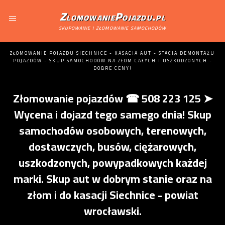
ZlomowaniePojazdu.pl
skupowanie i złomowanie samochodów
ZŁOMOWANIE POJAZDU SIECHNICE - KASACJA AUT - STACJA DEMONTAŻU
POJAZDÓW - SKUP SAMOCHODÓW NA ZŁOM CAŁYCH I USZKODZONYCH -
DOBRE CENY!
Złomowanie pojazdów ☎ 508 223 125 ➤
Wycena i dojazd tego samego dnia! Skup
samochodów osobowych, terenowych,
dostawczych, busów, ciężarowych,
uszkodzonych, powypadkowych każdej
marki. Skup aut w dobrym stanie oraz na
złom i do kasacji Siechnice - powiat
wrocławski.