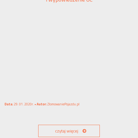
Data:
29. 01. 2020r. •
Autor:
ZlomowaniePojazdu.pl
czytaj więcej