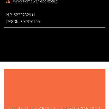
www.zlomowaniepojazdu.pl
NIP: 6222782911
REGON: 302370795