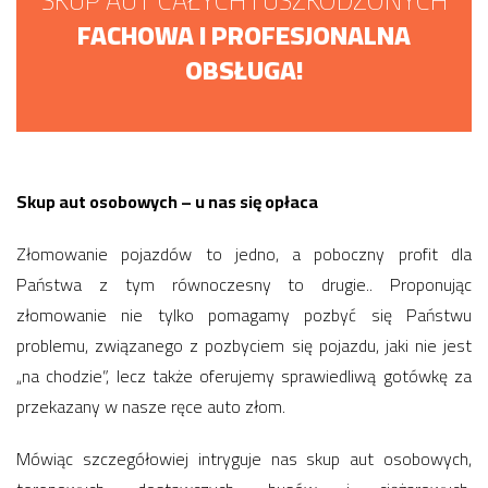
SKUP AUT CAŁYCH I USZKODZONYCH
FACHOWA I PROFESJONALNA
OBSŁUGA!
Skup aut osobowych – u nas się opłaca
Złomowanie pojazdów to jedno, a poboczny profit dla
Państwa z tym równoczesny to drugie.. Proponując
złomowanie nie tylko pomagamy pozbyć się Państwu
problemu, związanego z pozbyciem się pojazdu, jaki nie jest
„na chodzie”, lecz także oferujemy sprawiedliwą gotówkę za
przekazany w nasze ręce auto złom.
Mówiąc szczegółowiej intryguje nas skup aut osobowych,