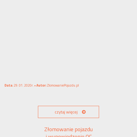
Data:
29. 01. 2020r. •
Autor:
ZlomowaniePojazdu.pl
czytaj więcej
Złomowanie pojazdu
i wypowiedzenie OC