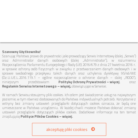
Szanowny Użytkowniku!
Szanując Państwa prawo do prywatności jako prowadzący Serwis Internetowy (dalej „Serwis”)
oraz Administrator danych osobowych (dalej „Administrator”), w rozumieniu
Rozporządzenia Parlamentu Europejskiego i Rady (UE) 2016/679 z dnia 27 kwietnia 2016 r.
w sprawie ochrony osób fizycznych w związku z przetwarzaniem danych osobowych i w
sprawie swobodnego przepływu takich danych oraz uchylenia dyrektywy 95/46/WE
(Dz.U.UE.L.2016.119.1 – ogólne rozporządzenie o ochronie danych – dalej „RODO”),
niniejszym przedstawiam
Politykę Ochrony Prywatności – więcej
, oraz
Regulamin Serwisu Internetowego – więcej,
obowiązujące w Serwisie.
W ramach Serwisu stosujemy pliki cookies. Ich celem jest świadczenie usług na najwyższym
poziomie, w tym również dostosowanych do Państwa indywidualnych potrzeb. Korzystanie z
witryny bez zmiany ustawień przeglądarki dotyczących cookies oznacza, że będą one
umieszczane w Państwa urządzeniu. W każdej chwili możecie Państwo dokonać zmiany
ustawień przeglądarki dotyczących plików cookies. Dodatkowe informacje na ten temat
znajdują się
Polityce Plików Cookies – więcej.
akceptuję pliki cookies