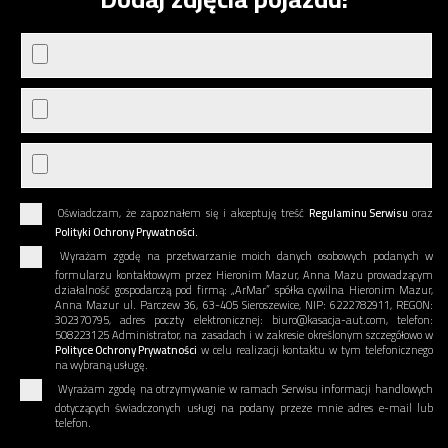
Oświadczam, że zapoznałem się i akceptuję treść
Regulaminu Serwisu
oraz
Polityki Ochrony Prywatności.
Wyrażam zgodę na przetwarzanie moich danych osobowych podanych w
formularzu kontaktowym przez Hieronim Mazur, Anna Mazu prowadzącym
działalność gospodarczą pod firmą: „ArMar” spółka cywilna Hieronim Mazur,
Anna Mazur ul. Parczew 36, 63-405 Sieroszewice, NIP: 6222782911, REGON:
302370795, adres poczty elektronicznej: biuro@kasacja-aut.com, telefon:
508223125 Administrator, na zasadach i w zakresie określonym szczegółowo w
Polityce Ochrony Prywatności
w celu realizacji kontaktu w tym telefonicznego
na wybraną usługę.
Wyrażam zgodę na otrzymywanie w ramach Serwisu informacji handlowych
dotyczących świadczonych usługi na podany przeze mnie adres e-mail lub
telefon.