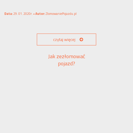
Data:
29. 01. 2020r. •
Autor:
ZlomowaniePojazdu.pl
czytaj więcej
Jak zezłomować
pojazd?