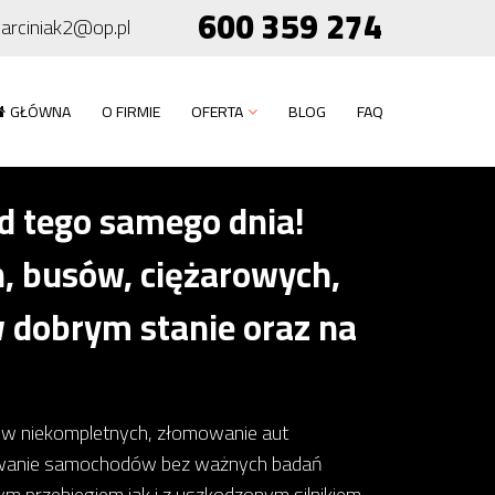
600 359 274
arciniak2@op.pl
GŁÓWNA
O FIRMIE
OFERTA
BLOG
FAQ
 tego samego dnia!
 busów, ciężarowych,
 dobrym stanie oraz na
dów niekompletnych, złomowanie aut
owanie samochodów bez ważnych badań
 przebiegiem jak i z uszkodzonym silnikiem,