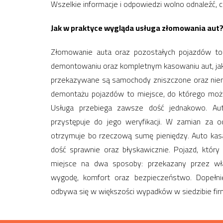
Wszelkie informacje i odpowiedzi wolno odnaleźć, c
Jak w praktyce wygląda usługa złomowania aut
Złomowanie auta oraz pozostałych pojazdów to 
demontowaniu oraz kompletnym kasowaniu aut, jaki
przekazywane są samochody zniszczone oraz niena
demontażu pojazdów to miejsce, do którego może 
Usługa przebiega zawsze dość jednakowo. Auto 
przystępuje do jego weryfikacji. W zamian za 
otrzymuje bo rzeczową sumę pieniędzy. Auto kasac
dość sprawnie oraz błyskawicznie. Pojazd, któr
miejsce na dwa sposoby: przekazany przez właś
wygodę, komfort oraz bezpieczeństwo. Dopełni
odbywa się w większości wypadków w siedzibie fir