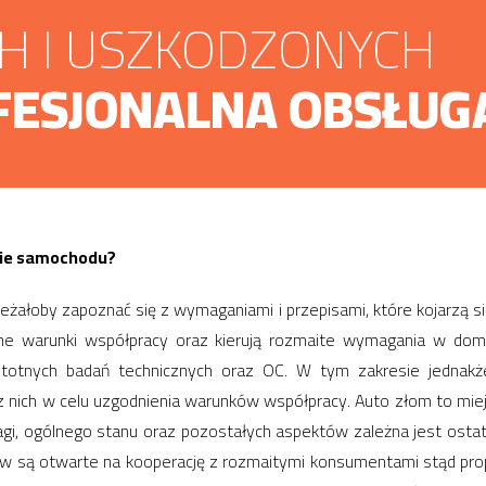
CH I USZKODZONYCH
FESJONALNA OBSŁUG
anie samochodu?
ałoby zapoznać się z wymaganiami i przepisami, które kojarzą si
jne warunki współpracy oraz kierują rozmaite wymagania w do
otnych badań technicznych oraz OC. W tym zakresie jednakże 
z nich w celu uzgodnienia warunków współpracy. Auto złom to mi
wagi, ogólnego stanu oraz pozostałych aspektów zależna jest osta
są otwarte na kooperację z rozmaitymi konsumentami stąd propozy