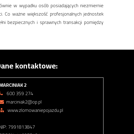
ównie w wypadku osób posiadających niezmiernie
i. Co ważne większość profesjonalnych jednostek
ni bezpiecznych i sprawnych transakcji pomiędzy
ane kontaktowe:
MARCINIAK 2
600 359 274
marciniak2@op.pl
www.zlomowaniepojazdu.pl
NIP: 7991813847