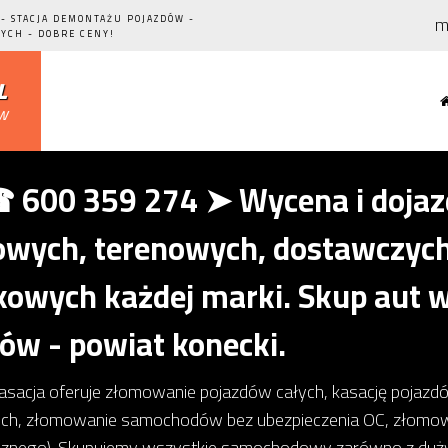
m
- STACJA DEMONTAŻU POJAZDÓW -
YCH - DOBRE CENY!
l
ów
600 359 274 ➤ Wycena i dojazd
ych, terenowych, dostawczych,
owych każdej marki. Skup aut w
ków - powiat konecki.
kasacja oferuje złomowanie pojazdów całych, kasację pojaz
ch, złomowanie samochodów bez ubezpieczenia OC, złom
icznego). Skupujemy wszystkie samochodowy zarówno z dużym