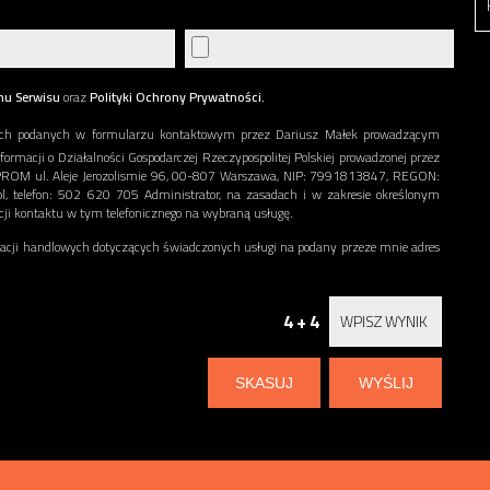
nu Serwisu
oraz
Polityki Ochrony Prywatności.
ch podanych w formularzu kontaktowym przez Dariusz Małek prowadzącym
nformacji o Działalności Gospodarczej Rzeczypospolitej Polskiej prowadzonej przez
ERPROM ul. Aleje Jerozolismie 96, 00-807 Warszawa, NIP: 7991813847, REGON:
l, telefon: 502 620 705 Administrator, na zasadach i w zakresie określonym
acji kontaktu w tym telefonicznego na wybraną usługę.
ji handlowych dotyczących świadczonych usługi na podany przeze mnie adres
4 + 4