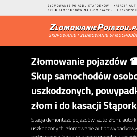
ZŁOMOWANIE POJAZDU STĄPORKÓW - KASACJA AUT 
SKUP SAMOCHODÓW NA ZŁOM CAŁYCH I USZKODZON
ZlomowaniePojazdu.p
skupowanie i złomowanie samochod
Złomowanie pojazdów ☎ 
Skup samochodów osobow
uszkodzonych, powypadk
złom i do kasacji Stąpor
Stacja demontażu pojazdów, auto złom, auto 
uszkodzonych, złomowanie aut powypadkowy
technicznych (bez aktualnego przeglądu techn