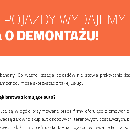
POJAZDY WYDAJEMY:
 O DEMONTAŻU!
banalny. Co ważne kasacja pojazdów nie stawia praktycznie żad
mochodu może skorzystać z takiej usługi.
ębiorstwa złomujące auta?
auta są w ogóle przyjmowane przez firmy oferujące złomowanie
rowadzą zarówno skup aut osobowych, terenowych, dostawczych, bu
wet całości. Stopień uszkodzenia pojazdu wpływa tylko na ko