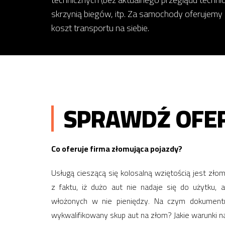
skrzynią biegów, itp. Za samochody oferujemy
koszt transportu na siebie.
SPRAWDŹ OFER
Co oferuje firma złomująca pojazdy?
Usługą cieszącą się kolosalną wziętością jest zł
z faktu, iż dużo aut nie nadaje się do użytku, 
włożonych w nie pieniędzy. Na czym dokumentn
wykwalifikowany skup aut na złom? Jakie warunki n