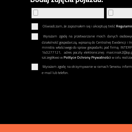
Oświadczam, że zapoznałem się i akceptuję treść
Regulami
Wyrażam zgodę na przetwarzanie moich danych osobowy
działalność gospodarczą, wpisaną do Centralnej Ewidencji i I
ministra właściwego do spraw gospodarki, pod firmą: INT
140277121, adres poczty elektronicznej: marciniak2@op.p
szczegółowo w
Polityce Ochrony Prywatności
w celu realiz
Wyrażam zgodę na otrzymywanie w ramach Serwisu informac
e-mail lub telefon.