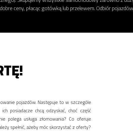
 dobre ceny, płacąc gotówką lub przelewem. Odbiór pojazdów
TĘ!
omowanie pojazdów. Następuje to w szczególe
a ich posiadacze chcą odzyskać, choć część
ie polega usługa złomowania? Co oferuje
ależy spełnić, ażeby móc skorzystać z oferty?