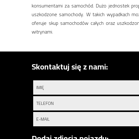
konsumentami za samochód. Dużo jednostek prop
uszkodzone samochody. W takich wypadkach można
oferuje skup samochodów całych oraz uszkodzony
witrynami.
Skontaktuj się z nami:
Dodaj zdjęcia pojazdu: