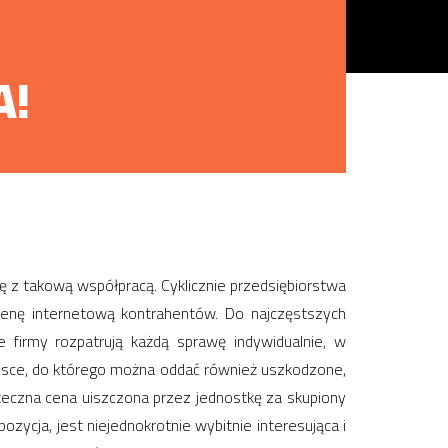
A!
ę z takową współpracą. Cyklicznie przedsiębiorstwa
menę internetową kontrahentów. Do najczęstszych
firmy rozpatrują każdą sprawę indywidualnie, w
ejsce, do którego można oddać również uszkodzone,
teczna cena uiszczona przez jednostkę za skupiony
cja, jest niejednokrotnie wybitnie interesująca i