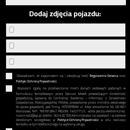
Dodaj zdjęcia pojazdu:
Oświadczam, że zapoznałem się i akceptuję treść
Regulaminu Serwisu
oraz
Polityki Ochrony Prywatności.
Wyrażam zgodę na przetwarzanie moich danych osobowych podanych w
formularzu kontaktowym przez Dariusz Małek prowadzącym działalność
gospodarczą, wpisaną do Centralnej Ewidencji i Informacji o Działalności
Gospodarczej Rzeczypospolitej Polskiej prowadzonej przez ministra właściwego
do spraw gospodarki, pod firmą: INTERPROM ul. Aleje Jerozolismie 96, 00-807
Warszawa, NIP: 7991813847, REGON: 140277121, adres poczty elektronicznej:
marciniak2@op.pl, telefon: 502 620 705 Administrator, na zasadach i w zakresie
określonym szczegółowo w
Polityce Ochrony Prywatności
w celu realizacji
kontaktu w tym telefonicznego na wybraną usługę.