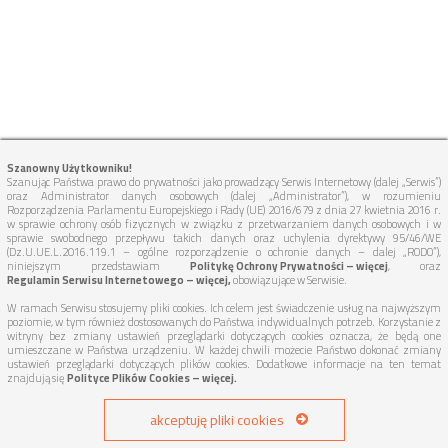
Szanowny Użytkowniku!
Szanując Państwa prawo do prywatności jako prowadzący Serwis Internetowy (dalej „Serwis”)
oraz Administrator danych osobowych (dalej „Administrator”), w rozumieniu
Rozporządzenia Parlamentu Europejskiego i Rady (UE) 2016/679 z dnia 27 kwietnia 2016 r.
w sprawie ochrony osób fizycznych w związku z przetwarzaniem danych osobowych i w
sprawie swobodnego przepływu takich danych oraz uchylenia dyrektywy 95/46/WE
(Dz.U.UE.L.2016.119.1 – ogólne rozporządzenie o ochronie danych – dalej „RODO”),
niniejszym przedstawiam
Politykę Ochrony Prywatności – więcej
, oraz
Regulamin Serwisu Internetowego – więcej,
obowiązujące w Serwisie.
W ramach Serwisu stosujemy pliki cookies. Ich celem jest świadczenie usług na najwyższym
poziomie, w tym również dostosowanych do Państwa indywidualnych potrzeb. Korzystanie z
witryny bez zmiany ustawień przeglądarki dotyczących cookies oznacza, że będą one
umieszczane w Państwa urządzeniu. W każdej chwili możecie Państwo dokonać zmiany
ustawień przeglądarki dotyczących plików cookies. Dodatkowe informacje na ten temat
znajdują się
Polityce Plików Cookies – więcej.
akceptuję pliki cookies