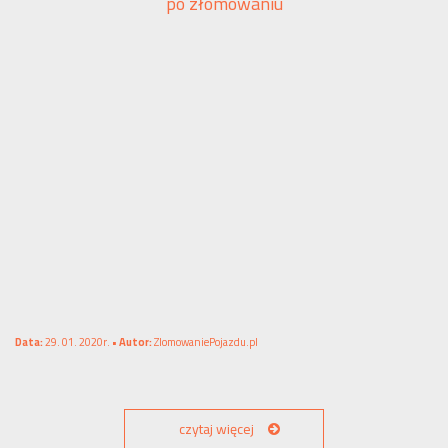
po złomowaniu
Data:
29. 01. 2020r. •
Autor:
ZlomowaniePojazdu.pl
czytaj więcej