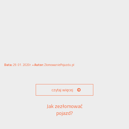
Data:
29. 01. 2020r. •
Autor:
ZlomowaniePojazdu.pl
czytaj więcej
Jak zezłomować
pojazd?