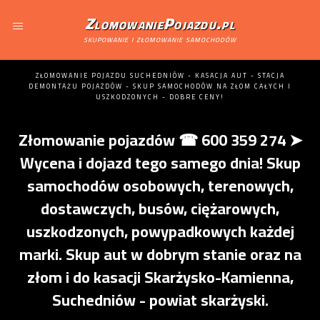
ZlomowaniePojazdu.pl
skupowanie i złomowanie samochodów
ZŁOMOWANIE POJAZDU SUCHEDNIÓW - KASACJA AUT - STACJA
DEMONTAŻU POJAZDÓW - SKUP SAMOCHODÓW NA ZŁOM CAŁYCH I
USZKODZONYCH - DOBRE CENY!
Złomowanie pojazdów ☎ 600 359 274 ➤
Wycena i dojazd tego samego dnia! Skup
samochodów osobowych, terenowych,
dostawczych, busów, ciężarowych,
uszkodzonych, powypadkowych każdej
marki. Skup aut w dobrym stanie oraz na
złom i do kasacji Skarżysko-Kamienna,
Suchedniów - powiat skarżyski.