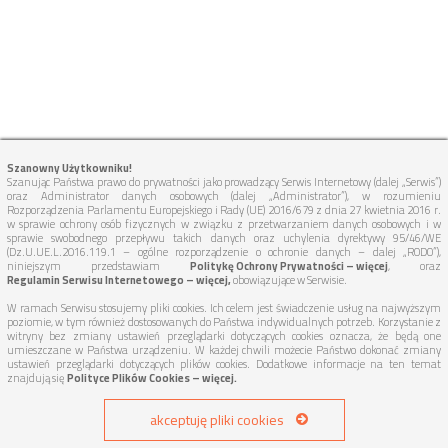
Szanowny Użytkowniku!
Szanując Państwa prawo do prywatności jako prowadzący Serwis Internetowy (dalej „Serwis”)
oraz Administrator danych osobowych (dalej „Administrator”), w rozumieniu
Rozporządzenia Parlamentu Europejskiego i Rady (UE) 2016/679 z dnia 27 kwietnia 2016 r.
w sprawie ochrony osób fizycznych w związku z przetwarzaniem danych osobowych i w
sprawie swobodnego przepływu takich danych oraz uchylenia dyrektywy 95/46/WE
(Dz.U.UE.L.2016.119.1 – ogólne rozporządzenie o ochronie danych – dalej „RODO”),
niniejszym przedstawiam
Politykę Ochrony Prywatności – więcej
, oraz
Regulamin Serwisu Internetowego – więcej,
obowiązujące w Serwisie.
W ramach Serwisu stosujemy pliki cookies. Ich celem jest świadczenie usług na najwyższym
poziomie, w tym również dostosowanych do Państwa indywidualnych potrzeb. Korzystanie z
witryny bez zmiany ustawień przeglądarki dotyczących cookies oznacza, że będą one
umieszczane w Państwa urządzeniu. W każdej chwili możecie Państwo dokonać zmiany
ustawień przeglądarki dotyczących plików cookies. Dodatkowe informacje na ten temat
znajdują się
Polityce Plików Cookies – więcej.
akceptuję pliki cookies