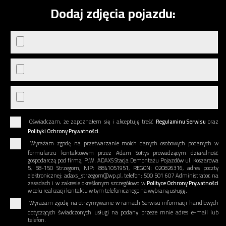
Dodaj zdjęcia pojazdu:
Oświadczam, że zapoznałem się i akceptuję treść
Regulaminu Serwisu
oraz
Polityki Ochrony Prywatności.
Wyrażam zgodę na przetwarzanie moich danych osobowych podanych w
formularzu kontaktowym przez Adam Sołtys prowadzącym działalność
gospodarczą pod firmą: P.W. ADAXS Stacja Demontażu Pojazdów ul. Koszarowa
5, 58-150 Strzegom, NIP: 8841051951, REGON: 020826316, adres poczty
elektronicznej: adaxs_strzegom@wp.pl, telefon: 500 501 607 Administrator, na
zasadach i w zakresie określonym szczegółowo w
Polityce Ochrony Prywatności
w celu realizacji kontaktu w tym telefonicznego na wybraną usługę.
Wyrażam zgodę na otrzymywanie w ramach Serwisu informacji handlowych
dotyczących świadczonych usługi na podany przeze mnie adres e-mail lub
telefon.