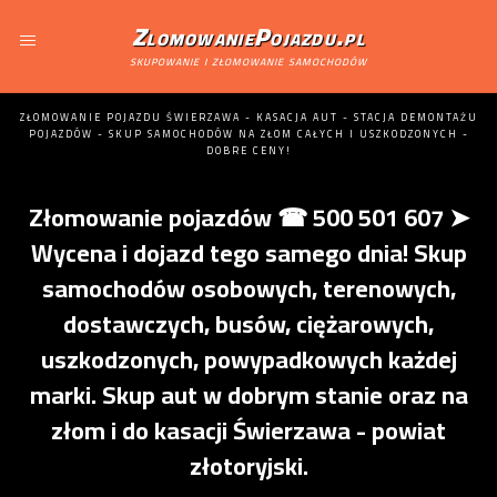
ZlomowaniePojazdu.pl
skupowanie i złomowanie samochodów
ZŁOMOWANIE POJAZDU ŚWIERZAWA - KASACJA AUT - STACJA DEMONTAŻU
POJAZDÓW - SKUP SAMOCHODÓW NA ZŁOM CAŁYCH I USZKODZONYCH -
DOBRE CENY!
Złomowanie pojazdów ☎ 500 501 607 ➤
Wycena i dojazd tego samego dnia! Skup
samochodów osobowych, terenowych,
dostawczych, busów, ciężarowych,
uszkodzonych, powypadkowych każdej
marki. Skup aut w dobrym stanie oraz na
złom i do kasacji Świerzawa - powiat
złotoryjski.