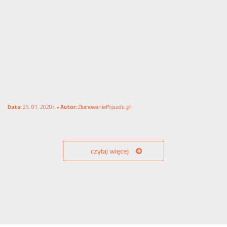
Data:
29. 01. 2020r. •
Autor:
ZlomowaniePojazdu.pl
czytaj więcej