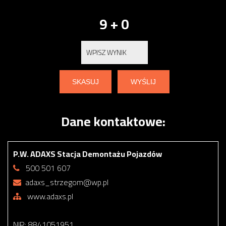
9 + 0
Dane kontaktowe:
P.W. ADAXS Stacja Demontażu Pojazdów
500 501 607
adaxs_strzegom@wp.pl
www.adaxs.pl
NIP: 8841051951