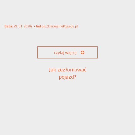
Data:
29. 01. 2020r. •
Autor:
ZlomowaniePojazdu.pl
czytaj więcej
Jak zezłomować
pojazd?