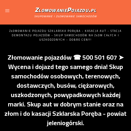
ZlomowaniePojazdu.pl
skupowanie i złomowanie samochodów
ZŁOMOWANIE POJAZDU SZKLARSKA PORĘBA - KASACJA AUT - STACJA
DEMONTAŻU POJAZDÓW - SKUP SAMOCHODÓW NA ZŁOM CAŁYCH I
USZKODZONYCH - DOBRE CENY!
Złomowanie pojazdów ☎ 500 501 607 ➤
Wycena i dojazd tego samego dnia! Skup
samochodów osobowych, terenowych,
dostawczych, busów, ciężarowych,
uszkodzonych, powypadkowych każdej
marki. Skup aut w dobrym stanie oraz na
złom i do kasacji Szklarska Poręba - powiat
jeleniogórski.