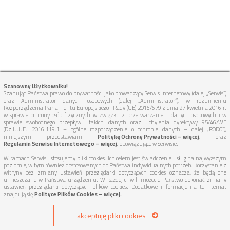
Szanowny Użytkowniku!
Szanując Państwa prawo do prywatności jako prowadzący Serwis Internetowy (dalej „Serwis”)
oraz Administrator danych osobowych (dalej „Administrator”), w rozumieniu
Rozporządzenia Parlamentu Europejskiego i Rady (UE) 2016/679 z dnia 27 kwietnia 2016 r.
w sprawie ochrony osób fizycznych w związku z przetwarzaniem danych osobowych i w
sprawie swobodnego przepływu takich danych oraz uchylenia dyrektywy 95/46/WE
(Dz.U.UE.L.2016.119.1 – ogólne rozporządzenie o ochronie danych – dalej „RODO”),
niniejszym przedstawiam
Politykę Ochrony Prywatności – więcej
, oraz
Regulamin Serwisu Internetowego – więcej,
obowiązujące w Serwisie.
W ramach Serwisu stosujemy pliki cookies. Ich celem jest świadczenie usług na najwyższym
poziomie, w tym również dostosowanych do Państwa indywidualnych potrzeb. Korzystanie z
TUTAJ DOJEDZIEMY:
witryny bez zmiany ustawień przeglądarki dotyczących cookies oznacza, że będą one
umieszczane w Państwa urządzeniu. W każdej chwili możecie Państwo dokonać zmiany
ustawień przeglądarki dotyczących plików cookies. Dodatkowe informacje na ten temat
WOJEWÓDZTWO DOLNOŚLĄSKIE
znajdują się
Polityce Plików Cookies – więcej.
akceptuję pliki cookies