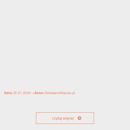
Data:
29. 01. 2020r. •
Autor:
ZlomowaniePojazdu.pl
czytaj więcej