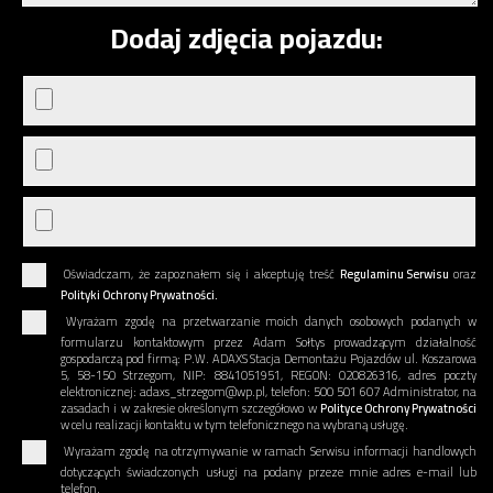
Dodaj zdjęcia pojazdu:
Oświadczam, że zapoznałem się i akceptuję treść
Regulaminu Serwisu
oraz
Polityki Ochrony Prywatności.
Wyrażam zgodę na przetwarzanie moich danych osobowych podanych w
formularzu kontaktowym przez Adam Sołtys prowadzącym działalność
gospodarczą pod firmą: P.W. ADAXS Stacja Demontażu Pojazdów ul. Koszarowa
5, 58-150 Strzegom, NIP: 8841051951, REGON: 020826316, adres poczty
elektronicznej: adaxs_strzegom@wp.pl, telefon: 500 501 607 Administrator, na
zasadach i w zakresie określonym szczegółowo w
Polityce Ochrony Prywatności
w celu realizacji kontaktu w tym telefonicznego na wybraną usługę.
Wyrażam zgodę na otrzymywanie w ramach Serwisu informacji handlowych
dotyczących świadczonych usługi na podany przeze mnie adres e-mail lub
telefon.