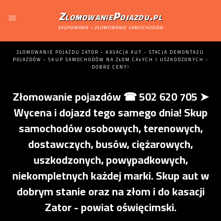
ZlomowaniePojazdu.pl
skupowanie i złomowanie samochodów
ZŁOMOWANIE POJAZDU ZATOR - KASACJA AUT - STACJA DEMONTAŻU
POJAZDÓW - SKUP SAMOCHODÓW NA ZŁOM CAŁYCH I USZKODZONYCH -
DOBRE CENY!
Złomowanie pojazdów ☎ 502 620 705 ➤
Wycena i dojazd tego samego dnia! Skup
samochodów osobowych, terenowych,
dostawczych, busów, ciężarowych,
uszkodzonych, powypadkowych,
niekompletnych każdej marki. Skup aut w
dobrym stanie oraz na złom i do kasacji
Zator - powiat oświęcimski.