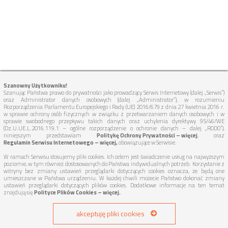
Szanowny Użytkowniku!
Szanując Państwa prawo do prywatności jako prowadzący Serwis Internetowy (dalej „Serwis”)
oraz Administrator danych osobowych (dalej „Administrator”), w rozumieniu
Rozporządzenia Parlamentu Europejskiego i Rady (UE) 2016/679 z dnia 27 kwietnia 2016 r.
w sprawie ochrony osób fizycznych w związku z przetwarzaniem danych osobowych i w
sprawie swobodnego przepływu takich danych oraz uchylenia dyrektywy 95/46/WE
(Dz.U.UE.L.2016.119.1 – ogólne rozporządzenie o ochronie danych – dalej „RODO”),
niniejszym przedstawiam
Politykę Ochrony Prywatności – więcej
, oraz
Regulamin Serwisu Internetowego – więcej,
obowiązujące w Serwisie.
W ramach Serwisu stosujemy pliki cookies. Ich celem jest świadczenie usług na najwyższym
poziomie, w tym również dostosowanych do Państwa indywidualnych potrzeb. Korzystanie z
witryny bez zmiany ustawień przeglądarki dotyczących cookies oznacza, że będą one
umieszczane w Państwa urządzeniu. W każdej chwili możecie Państwo dokonać zmiany
ustawień przeglądarki dotyczących plików cookies. Dodatkowe informacje na ten temat
znajdują się
Polityce Plików Cookies – więcej.
akceptuję pliki cookies