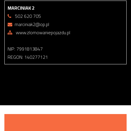
MARCINIAK 2
502 620 705
marciniak2@op.pl
www.zlomowaniepojazdu.pl
NIP: 7991813847
REGON: 140277121