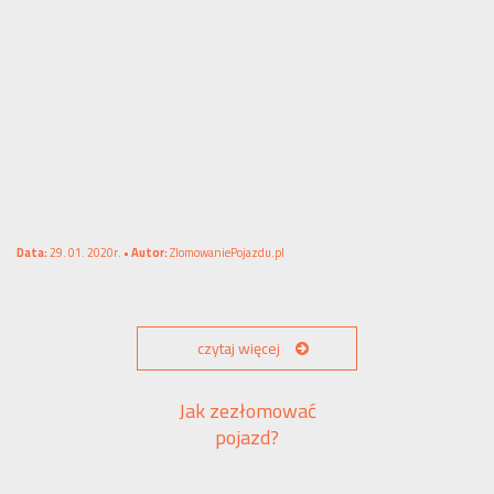
Data:
29. 01. 2020r. •
Autor:
ZlomowaniePojazdu.pl
czytaj więcej
Jak zezłomować
pojazd?