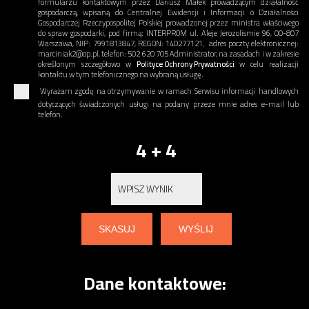
formularzu kontaktowym przez Dariusz Małek prowadzącym działalność
gospodarczą, wpisaną do Centralnej Ewidencji i Informacji o Działalności
Gospodarczej Rzeczypospolitej Polskiej prowadzonej przez ministra właściwego
do spraw gospodarki, pod firmą: INTERPROM ul. Aleje Jerozolismie 96, 00-807
Warszawa, NIP: 7991813847, REGON: 140277121, adres poczty elektronicznej:
marciniak2@op.pl, telefon: 502 620 705 Administrator, na zasadach i w zakresie
określonym szczegółowo w
Polityce Ochrony Prywatności
w celu realizacji
kontaktu w tym telefonicznego na wybraną usługę.
Wyrażam zgodę na otrzymywanie w ramach Serwisu informacji handlowych
dotyczących świadczonych usługi na podany przeze mnie adres e-mail lub
telefon.
4 + 4
Dane kontaktowe: