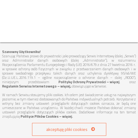
Szanowny Użytkowniku!
Szanując Państwa prawo do prywatności jako prowadzący Serwis Internetowy (dalej „Serwis”)
oraz Administrator danych osobowych (dalej „Administrator”), w rozumieniu
Rozporządzenia Parlamentu Europejskiego i Rady (UE) 2016/679 z dnia 27 kwietnia 2016 r.
w sprawie ochrony osób fizycznych w związku z przetwarzaniem danych osobowych i w
sprawie swobodnego przepływu takich danych oraz uchylenia dyrektywy 95/46/WE
(Dz.U.UE.L.2016.119.1 – ogólne rozporządzenie o ochronie danych – dalej „RODO”),
niniejszym przedstawiam
Politykę Ochrony Prywatności – więcej
, oraz
Regulamin Serwisu Internetowego – więcej,
obowiązujące w Serwisie.
W ramach Serwisu stosujemy pliki cookies. Ich celem jest świadczenie usług na najwyższym
poziomie, w tym również dostosowanych do Państwa indywidualnych potrzeb. Korzystanie z
witryny bez zmiany ustawień przeglądarki dotyczących cookies oznacza, że będą one
umieszczane w Państwa urządzeniu. W każdej chwili możecie Państwo dokonać zmiany
ustawień przeglądarki dotyczących plików cookies. Dodatkowe informacje na ten temat
znajdują się
Polityce Plików Cookies – więcej.
akceptuję pliki cookies