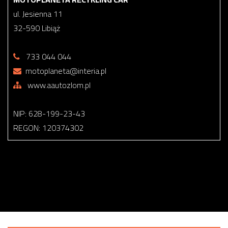
ul. Jesienna 11
32-590 Libiąż
733 044 044
motoplaneta@interia.pl
www.aautozlom.pl
NIP: 628-199-23-43
REGON: 120374302