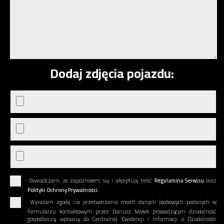
Dodaj zdjęcia pojazdu:
Oświadczam, że zapoznałem się i akceptuję treść
Regulaminu Serwisu
oraz
Polityki Ochrony Prywatności.
Wyrażam zgodę na przetwarzanie moich danych osobowych podanych w
formularzu kontaktowym przez Dariusz Małek prowadzącym działalność
gospodarczą, wpisaną do Centralnej Ewidencji i Informacji o Działalności