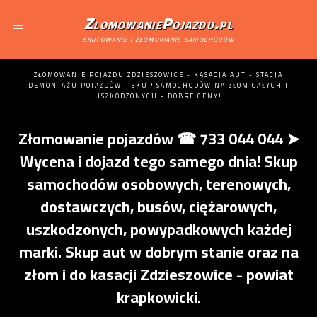
ZlomowaniePojazdu.pl
skupowanie i złomowanie samochodów
ZŁOMOWANIE POJAZDU ZDZIESZOWICE - KASACJA AUT - STACJA
DEMONTAŻU POJAZDÓW - SKUP SAMOCHODÓW NA ZŁOM CAŁYCH I
USZKODZONYCH - DOBRE CENY!
Złomowanie pojazdów ☎ 733 044 044 ➤
Wycena i dojazd tego samego dnia! Skup
samochodów osobowych, terenowych,
dostawczych, busów, ciężarowych,
uszkodzonych, powypadkowych każdej
marki. Skup aut w dobrym stanie oraz na
złom i do kasacji Zdzieszowice - powiat
krapkowicki.