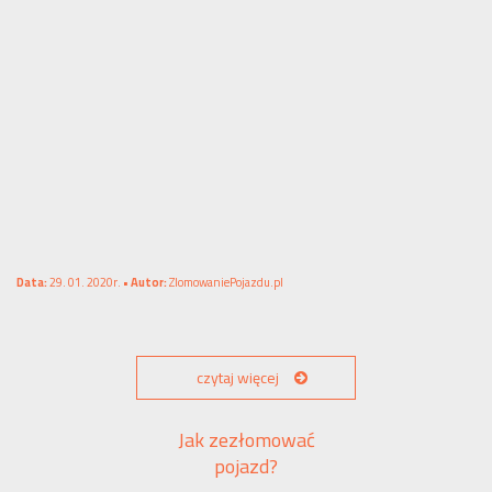
Data:
29. 01. 2020r. •
Autor:
ZlomowaniePojazdu.pl
czytaj więcej
Jak zezłomować
pojazd?