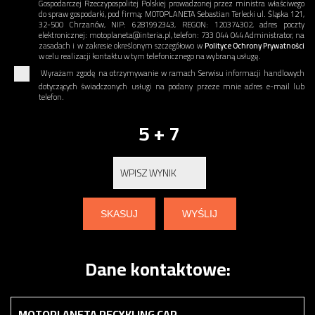
Gospodarczej Rzeczypospolitej Polskiej prowadzonej przez ministra właściwego
do spraw gospodarki, pod firmą: MOTOPLANETA Sebastian Terlecki ul. Śląska 121,
32-500 Chrzanów, NIP: 6281992343, REGON: 120374302, adres poczty
elektronicznej: motoplaneta@interia.pl, telefon: 733 044 044 Administrator, na
zasadach i w zakresie określonym szczegółowo w
Polityce Ochrony Prywatności
w celu realizacji kontaktu w tym telefonicznego na wybraną usługę.
Wyrażam zgodę na otrzymywanie w ramach Serwisu informacji handlowych
dotyczących świadczonych usługi na podany przeze mnie adres e-mail lub
telefon.
5 + 7
Dane kontaktowe:
MOTOPLANETA RECYKLING CAR