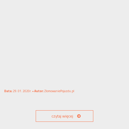
Data:
29. 01. 2020r. •
Autor:
ZlomowaniePojazdu.pl
czytaj więcej