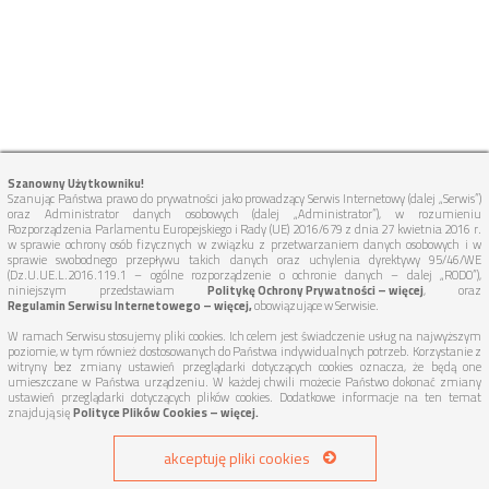
Szanowny Użytkowniku!
Szanując Państwa prawo do prywatności jako prowadzący Serwis Internetowy (dalej „Serwis”)
oraz Administrator danych osobowych (dalej „Administrator”), w rozumieniu
Rozporządzenia Parlamentu Europejskiego i Rady (UE) 2016/679 z dnia 27 kwietnia 2016 r.
w sprawie ochrony osób fizycznych w związku z przetwarzaniem danych osobowych i w
sprawie swobodnego przepływu takich danych oraz uchylenia dyrektywy 95/46/WE
(Dz.U.UE.L.2016.119.1 – ogólne rozporządzenie o ochronie danych – dalej „RODO”),
niniejszym przedstawiam
Politykę Ochrony Prywatności – więcej
, oraz
Regulamin Serwisu Internetowego – więcej,
obowiązujące w Serwisie.
W ramach Serwisu stosujemy pliki cookies. Ich celem jest świadczenie usług na najwyższym
poziomie, w tym również dostosowanych do Państwa indywidualnych potrzeb. Korzystanie z
witryny bez zmiany ustawień przeglądarki dotyczących cookies oznacza, że będą one
umieszczane w Państwa urządzeniu. W każdej chwili możecie Państwo dokonać zmiany
ustawień przeglądarki dotyczących plików cookies. Dodatkowe informacje na ten temat
znajdują się
Polityce Plików Cookies – więcej.
akceptuję pliki cookies