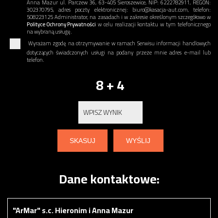
Anna Mazur ul. Parczew 36, 63-405 Sieroszewice, NIP: 6222782911, REGON:
302370795, adres poczty elektronicznej: biuro@kasacja-aut.com, telefon:
508223125 Administrator, na zasadach i w zakresie określonym szczegółowo w
Polityce Ochrony Prywatności
w celu realizacji kontaktu w tym telefonicznego
na wybraną usługę.
Wyrażam zgodę na otrzymywanie w ramach Serwisu informacji handlowych
dotyczących świadczonych usługi na podany przeze mnie adres e-mail lub
telefon.
8 + 4
Dane kontaktowe:
"ArMar" s.c. Hieronim i Anna Mazur