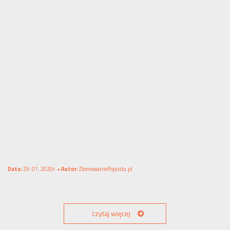
Data:
29. 01. 2020r. •
Autor:
ZlomowaniePojazdu.pl
czytaj więcej