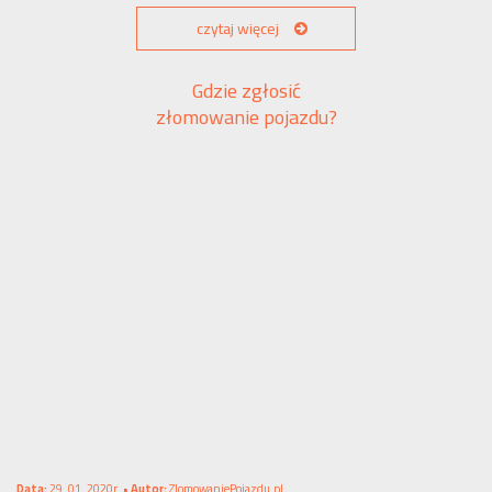
czytaj więcej
Gdzie zgłosić
złomowanie pojazdu?
Data:
29. 01. 2020r. •
Autor:
ZlomowaniePojazdu.pl