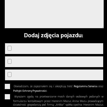
Dodaj zdjęcia pojazdu:
Oświadczam, że zapoznałem się i akceptuję treść
Regulaminu Serwisu
oraz
Polityki Ochrony Prywatności.
Wyrażam zgodę na przetwarzanie moich danych osobowych podanych w
formularzu kontaktowym przez Hieronim Mazur, Anna Mazu prowadzącym
działalność gospodarczą pod firmą: „ArMar” spółka cywilna Hieronim Mazur,