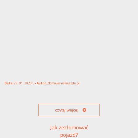
Data:
29. 01. 2020r. •
Autor:
ZlomowaniePojazdu.pl
czytaj więcej
Jak zezłomować
pojazd?