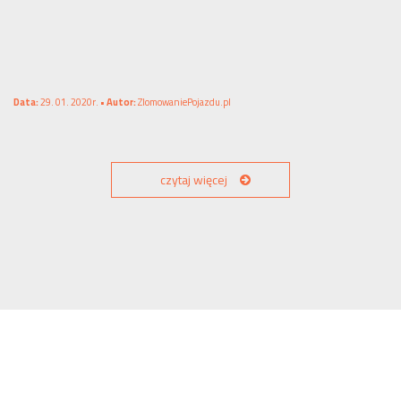
Data:
29. 01. 2020r. •
Autor:
ZlomowaniePojazdu.pl
czytaj więcej