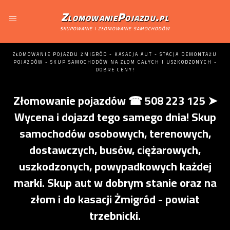
ZlomowaniePojazdu.pl
skupowanie i złomowanie samochodów
ZŁOMOWANIE POJAZDU ŻMIGRÓD - KASACJA AUT - STACJA DEMONTAŻU
POJAZDÓW - SKUP SAMOCHODÓW NA ZŁOM CAŁYCH I USZKODZONYCH -
DOBRE CENY!
Złomowanie pojazdów ☎ 508 223 125 ➤
Wycena i dojazd tego samego dnia! Skup
samochodów osobowych, terenowych,
dostawczych, busów, ciężarowych,
uszkodzonych, powypadkowych każdej
marki. Skup aut w dobrym stanie oraz na
złom i do kasacji Żmigród - powiat
trzebnicki.