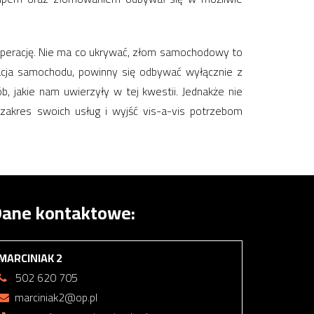
ooperację. Nie ma co ukrywać, złom samochodowy to
acja samochodu, powinny się odbywać wyłącznie z
, jakie nam uwierzyły w tej kwestii. Jednakże nie
zakres swoich usług i wyjść vis-a-vis potrzebom
ane kontaktowe:
MARCINIAK 2
502 620 705
marciniak2@op.pl