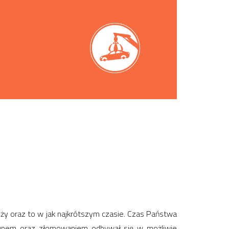
ży oraz to w jak najkrótszym czasie. Czas Państwa
skupem oraz złomowaniem odbywał się w możliwie