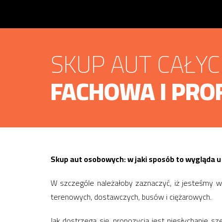
SKUP AUT CAŁY
FACHOWA I PRO
Skup aut osobowych: w jaki sposób to wygląda u
W szczególe należałoby zaznaczyć, iż jesteśmy w
terenowych, dostawczych, busów i ciężarowych.
Jak dostrzega się, propozycja jest niesłychanie s