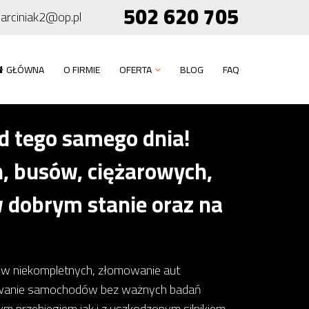
502 620 705
arciniak2@op.pl
GŁÓWNA
O FIRMIE
OFERTA
BLOG
FAQ
 tego samego dnia!
 busów, ciężarowych,
 dobrym stanie oraz na
dów niekompletnych, złomowanie aut
owanie samochodów bez ważnych badań
 przebiegiem jak i z uszkodzonym silnikiem,