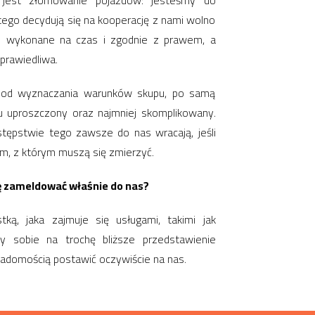
ą jest złomowanie pojazdów: jesteśmy do
 tego decydują się na kooperację z nami wolno
e wykonane na czas i zgodnie z prawem, a
prawiedliwa.
– od wyznaczania warunków skupu, po samą
u uproszczony oraz najmniej skomplikowany.
tępstwie tego zawsze do nas wracają, jeśli
em, z którym muszą się zmierzyć.
ię zameldować właśnie do nas?
ką, jaka zajmuje się usługami, takimi jak
 sobie na trochę bliższe przedstawienie
wiadomością postawić oczywiście na nas.