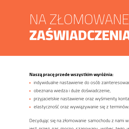
NA ZŁOMOWANE 
ZAŚWIADCZENIA
Naszą pracę przede wszystkim wyróżnia:
indywidualne nastawienie do osób zaintereso
obeznana wiedza i duże doświadczenie,
przyjacielskie nastawienie oraz wyśmienity konta
elastyczność oraz wywiązywanie się z terminów.
Decydując się na złomowanie samochodu z nami wol
jest przez nas mocno szanowany, wobec tego wł