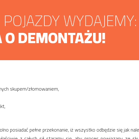
POJAZDY WYDAJEMY:
 O DEMONTAŻU!
wanych skupem/złomowaniem,
kt,
no posiadać pełne przekonanie, iż wszystko odbędzie się jak nale
aściwie z całych sił staramy się, aby proces powiązany ze 