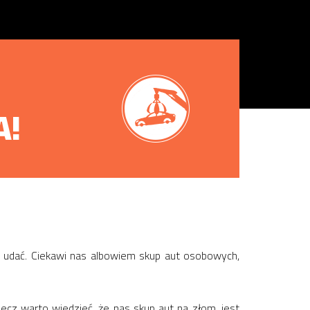
A!
s udać. Ciekawi nas albowiem skup aut osobowych,
lecz warto wiedzieć, że nas skup aut na złom, jest