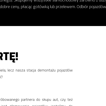
 dobre ceny, płacąc gotówką lub przelewem. Odbiór pojazdów
TĘ!
ciela, lecz nasza stacja demontażu pojazdów
ć!
óbowanego partnera do skupu aut, czy też