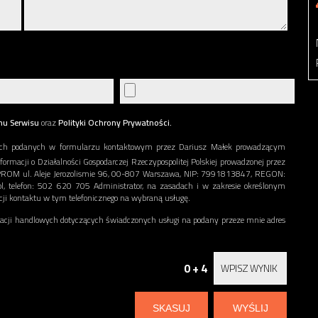
nu Serwisu
oraz
Polityki Ochrony Prywatności.
ch podanych w formularzu kontaktowym przez Dariusz Małek prowadzącym
nformacji o Działalności Gospodarczej Rzeczypospolitej Polskiej prowadzonej przez
ERPROM ul. Aleje Jerozolismie 96, 00-807 Warszawa, NIP: 7991813847, REGON:
l, telefon: 502 620 705 Administrator, na zasadach i w zakresie określonym
acji kontaktu w tym telefonicznego na wybraną usługę.
ji handlowych dotyczących świadczonych usługi na podany przeze mnie adres
0 + 4