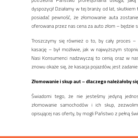
potrzebna Państwu profesjonalna usługa, jak
dyspozycji! Działamy w tej branży od lat, skutkiem
posiadać pewność, że złomowanie auta zostani
oferowana przez nas cena za auto złom – będzie s
Troszczymy się również o to, by cały proces 
kasację – był możliwie, jak w najwyższym stopni
Nasi Konsumenci nadzwyczaj to cenią oraz w nas
znowu okaże się, że kasacja pojazdów, jest zadani
Złomowanie i skup aut – dlaczego należałoby s
Świadomi tego, że nie jesteśmy jedyną jednost
złomowanie samochodów i ich skup, zezwolimy
opisującej nas oferty, by mogli Państwo z pełną ś