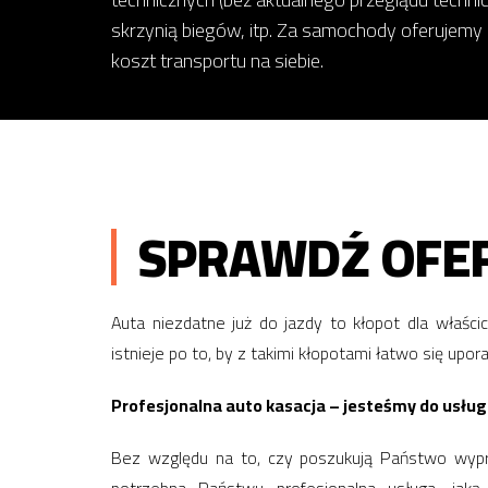
skrzynią biegów, itp. Za samochody oferujemy
koszt transportu na siebie.
SPRAWDŹ OFER
Auta niezdatne już do jazdy to kłopot dla właści
istnieje po to, by z takimi kłopotami łatwo się upora
Profesjonalna auto kasacja – jesteśmy do usług
Bez względu na to, czy poszukują Państwo wypr