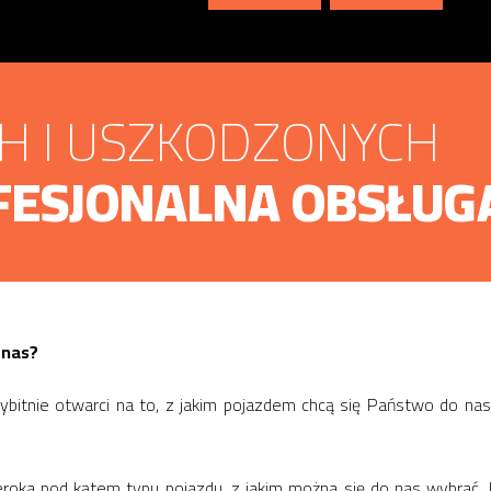
CH I USZKODZONYCH
FESJONALNA OBSŁUG
 nas?
ybitnie otwarci na to, z jakim pojazdem chcą się Państwo do na
zeroka pod kątem typu pojazdu, z jakim można się do nas wybrać, 