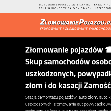
ZŁOMOWANIE POJAZDU ZWIERZYNIEC - KASACJA AU
SKUP SAMOCHODÓW NA ZŁOM CAŁYCH I USZKODZON
ZlomowaniePojazdu.p
skupowanie i złomowanie samochod
Złomowanie pojazdów ☎ 
Skup samochodów osobow
uszkodzonych, powypadk
złom i do kasacji Zamość
Stacja demontażu pojazdów, auto złom, auto 
uszkodzonych, złomowanie aut powypadkowy
technicznych (bez aktualnego przeglądu techn