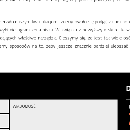
wierzyło naszym kwalifikacjom i zdecydowało się podjąć z nami k
wybitnie ograniczona nisza. W związku z powyższym skup i kas
jących właściwe narzędzia. Cieszymy się, że jest tak wiele osób
jemy sposobów na to, żeby jeszcze znacznie bardziej ulepszać 
D