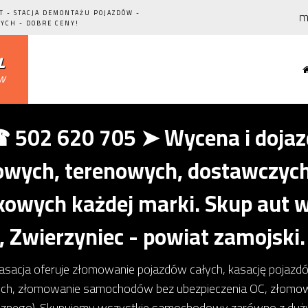
m
T - STACJA DEMONTAŻU POJAZDÓW -
YCH - DOBRE CENY!
l
ów
502 620 705 ➤ Wycena i dojazd
ych, terenowych, dostawczych,
owych każdej marki. Skup aut w
, Zwierzyniec - powiat zamojski.
kasacja oferuje złomowanie pojazdów całych, kasację pojaz
ch, złomowanie samochodów bez ubezpieczenia OC, złom
icznego). Skupujemy wszystkie samochodowy zarówno z dużym