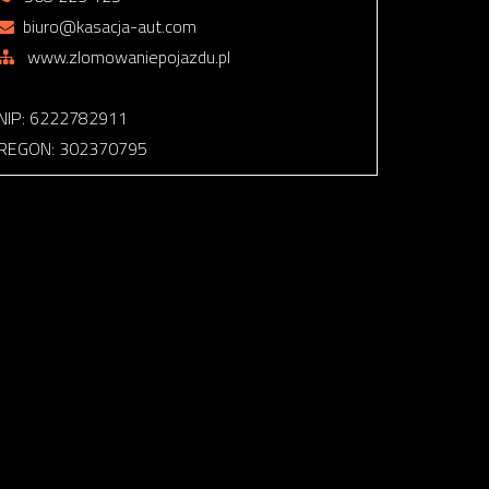
biuro@kasacja-aut.com
www.zlomowaniepojazdu.pl
NIP: 6222782911
REGON: 302370795