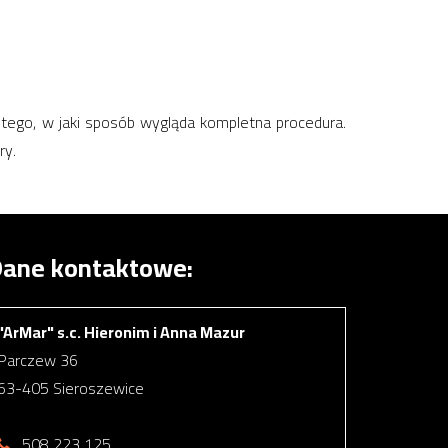
tego, w jaki sposób wygląda kompletna procedura.
ry.
ane kontaktowe:
"ArMar" s.c. Hieronim i Anna Mazur
Parczew 36
63-405 Sieroszewice
508 223 125