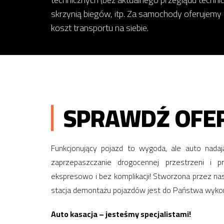
skrzynią biegów, itp. Za samochody oferujemy
koszt transportu na siebie.
SPRAWDŹ OFER
Funkcjonujący pojazd to wygoda, ale auto nada
zaprzepaszczanie drogocennej przestrzeni i
ekspresowo i bez komplikacji! Stworzona przez na
stacja demontażu pojazdów jest do Państwa wykor
Auto kasacja – jesteśmy specjalistami!