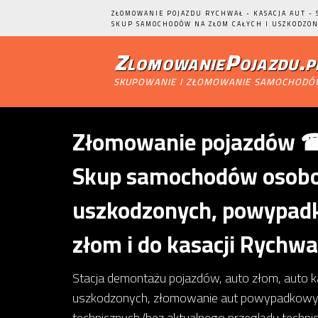
ZŁOMOWANIE POJAZDU RYCHWAŁ - KASACJA AUT - 
SKUP SAMOCHODÓW NA ZŁOM CAŁYCH I USZKODZON
ZlomowaniePojazdu.p
skupowanie i złomowanie samochod
Złomowanie pojazdów ☎ 
Skup samochodów osobow
uszkodzonych, powypadk
złom i do kasacji Rychwa
Stacja demontażu pojazdów, auto złom, auto 
uszkodzonych, złomowanie aut powypadkowy
technicznych (bez aktualnego przeglądu techn