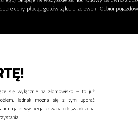
 dobre ceny, płacąc gotówką lub przelewem. Odbiór pojazdów
TĘ!
jące się wyłącznie na złomowisko – to już
 problem. Jednak można się z tym uporać
s firma jako wyspecjalizowana i doświadczona
zystania.