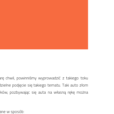
ę chwil, powinniśmy wyprowadzić z takiego toku
ielne podjęcie się takiego tematu. Taki auto złom
odków, pozbywając się auta na własną rękę można
ane w sposób: