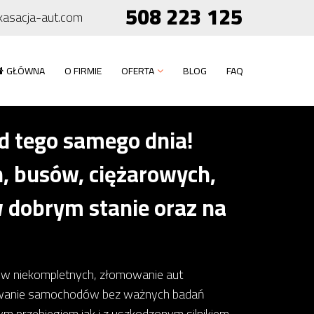
508 223 125
asacja-aut.com
GŁÓWNA
O FIRMIE
OFERTA
BLOG
FAQ
 tego samego dnia!
 busów, ciężarowych,
 dobrym stanie oraz na
dów niekompletnych, złomowanie aut
owanie samochodów bez ważnych badań
 przebiegiem jak i z uszkodzonym silnikiem,