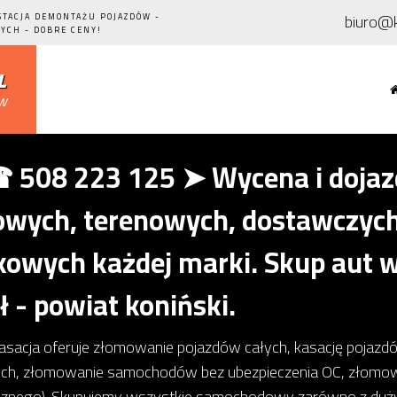
biuro@k
STACJA DEMONTAŻU POJAZDÓW -
YCH - DOBRE CENY!
l
ów
508 223 125 ➤ Wycena i dojazd
ych, terenowych, dostawczych,
owych każdej marki. Skup aut w
ł - powiat koniński.
kasacja oferuje złomowanie pojazdów całych, kasację pojaz
ch, złomowanie samochodów bez ubezpieczenia OC, złom
icznego). Skupujemy wszystkie samochodowy zarówno z dużym