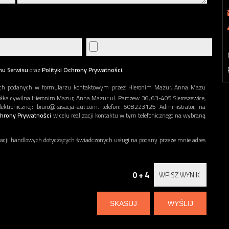
nu Serwisu
oraz
Polityki Ochrony Prywatności.
ch podanych w formularzu kontaktowym przez Hieronim Mazur, Anna Mazu
ółka cywilna Hieronim Mazur, Anna Mazur ul. Parczew 36, 63-405 Sieroszewice,
ronicznej: biuro@kasacja-aut.com, telefon: 508223125 Administrator, na
chrony Prywatności
w celu realizacji kontaktu w tym telefonicznego na wybraną
ji handlowych dotyczących świadczonych usługi na podany przeze mnie adres
0 + 4