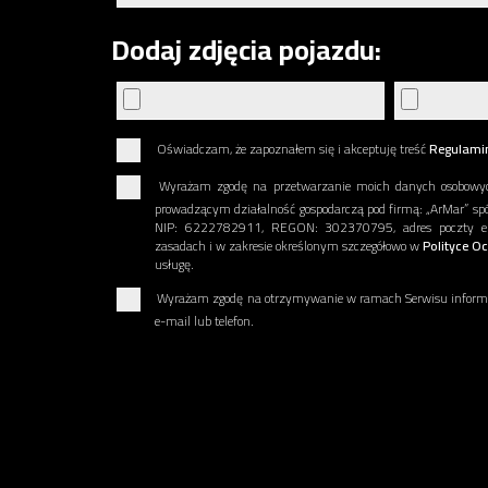
Dodaj zdjęcia pojazdu:
Oświadczam, że zapoznałem się i akceptuję treść
Regulami
Wyrażam zgodę na przetwarzanie moich danych osobowy
prowadzącym działalność gospodarczą pod firmą: „ArMar” sp
NIP: 6222782911, REGON: 302370795, adres poczty elekt
zasadach i w zakresie określonym szczegółowo w
Polityce O
usługę.
Wyrażam zgodę na otrzymywanie w ramach Serwisu informac
e-mail lub telefon.